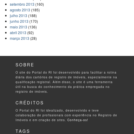
setembro 2013
(160)
agosto 2013
(185)
julho 2013
(188)
junho 2013
(170)
maio 2013
(136)
abril 2013
(92)
março 2013
(28)
SOBRE
O site do Portal do RI foi desenvolvido para facilitar a rotina
diária dos cartórios de registro de imóveis, especialmente na
qualificação registral. Além disso, o site é uma ferramenta
útil na busca do conhecimento da prática empregada no
registro de imóveis.
CRÉDITOS
O Portal do RI foi idealizado, desenvolvido e teve
colaboração de profissionais com experiência no Registro de
Imóveis e em criação de sites.
Conheça-os!
TAGS