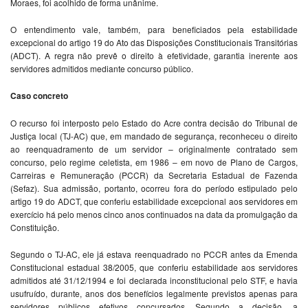
Moraes, foi acolhido de forma unânime.
O entendimento vale, também, para beneficiados pela estabilidade
excepcional do artigo 19 do Ato das Disposições Constitucionais Transitórias
(ADCT). A regra não prevê o direito à efetividade, garantia inerente aos
servidores admitidos mediante concurso público.
Caso concreto
O recurso foi interposto pelo Estado do Acre contra decisão do Tribunal de
Justiça local (TJ-AC) que, em mandado de segurança, reconheceu o direito
ao reenquadramento de um servidor – originalmente contratado sem
concurso, pelo regime celetista, em 1986 – em novo de Plano de Cargos,
Carreiras e Remuneração (PCCR) da Secretaria Estadual de Fazenda
(Sefaz). Sua admissão, portanto, ocorreu fora do período estipulado pelo
artigo 19 do ADCT, que conferiu estabilidade excepcional aos servidores em
exercício há pelo menos cinco anos continuados na data da promulgação da
Constituição.
Segundo o TJ-AC, ele já estava reenquadrado no PCCR antes da Emenda
Constitucional estadual 38/2005, que conferiu estabilidade aos servidores
admitidos até 31/12/1994 e foi declarada inconstitucional pelo STF, e havia
usufruído, durante, anos dos benefícios legalmente previstos apenas para
servidores públicos efetivos concursados. Segundo a decisão, a