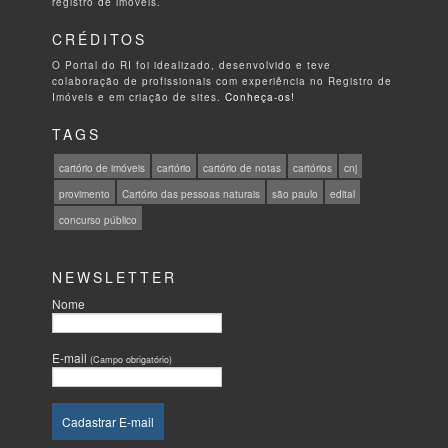
registro de imóveis.
CRÉDITOS
O Portal do RI foi idealizado, desenvolvido e teve
colaboração de profissionais com experiência no Registro de
Imóveis e em criação de sites.
Conheça-os!
TAGS
cartório de imóveis
cartório
cartório de notas
cartórios
cnj
provimento
Cartório das pessoas naturais
são paulo
edital
concurso público
NEWSLETTER
Nome
E-mail
(Campo obrigatório)