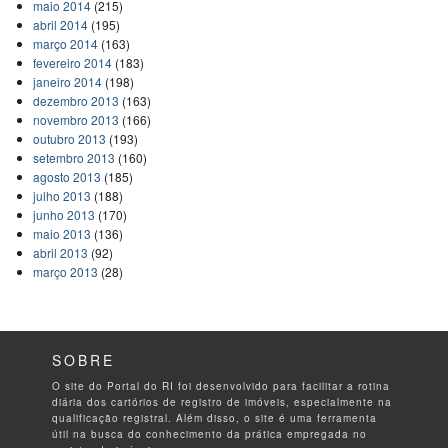
maio 2014
(215)
abril 2014
(195)
março 2014
(163)
fevereiro 2014
(183)
janeiro 2014
(198)
dezembro 2013
(163)
novembro 2013
(166)
outubro 2013
(193)
setembro 2013
(160)
agosto 2013
(185)
julho 2013
(188)
junho 2013
(170)
maio 2013
(136)
abril 2013
(92)
março 2013
(28)
SOBRE
O site do Portal do RI foi desenvolvido para facilitar a rotina
diária dos cartórios de registro de imóveis, especialmente na
qualificação registral. Além disso, o site é uma ferramenta
útil na busca do conhecimento da prática empregada no