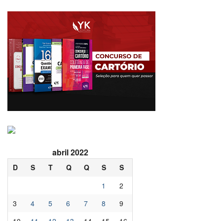
abril 2022
D
S
T
Q
Q
S
S
1
2
3
4
5
6
7
8
9