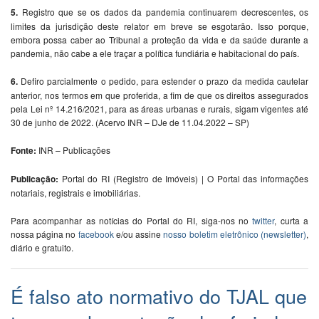
5.
Registro que se os dados da pandemia continuarem decrescentes, os
limites da jurisdição deste relator em breve se esgotarão. Isso porque,
embora possa caber ao Tribunal a proteção da vida e da saúde durante a
pandemia, não cabe a ele traçar a política fundiária e habitacional do país.
6.
Defiro parcialmente o pedido, para estender o prazo da medida cautelar
anterior, nos termos em que proferida, a fim de que os direitos assegurados
pela Lei nº 14.216/2021, para as áreas urbanas e rurais, sigam vigentes até
30 de junho de 2022. (Acervo INR – DJe de 11.04.2022 – SP)
Fonte:
INR – Publicações
Publicação:
Portal do RI (Registro de Imóveis) | O Portal das informações
notariais, registrais e imobiliárias.
Para acompanhar as notícias do Portal do RI, siga-nos no
twitter
, curta a
nossa página no
facebook
e/ou assine
nosso boletim eletrônico (newsletter)
,
diário e gratuito.
É falso ato normativo do TJAL que