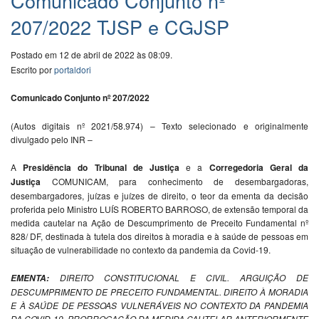
Comunicado Conjunto nº
207/2022 TJSP e CGJSP
Postado em 12 de abril de 2022 às 08:09.
Escrito por
portaldori
Comunicado Conjunto nº 207/2022
(Autos digitais nº 2021/58.974) – Texto selecionado e originalmente
divulgado pelo INR –
A
Presidência do Tribunal de Justiça
e a
Corregedoria Geral da
Justiça
COMUNICAM, para conhecimento de desembargadoras,
desembargadores, juízas e juízes de direito, o teor da ementa da decisão
proferida pelo Ministro LUÍS ROBERTO BARROSO, de extensão temporal da
medida cautelar na Ação de Descumprimento de Preceito Fundamental nº
828/ DF, destinada à tutela dos direitos à moradia e à saúde de pessoas em
situação de vulnerabilidade no contexto da pandemia da Covid-19.
DIREITO CONSTITUCIONAL E CIVIL. ARGUIÇÃO DE
EMENTA:
DESCUMPRIMENTO DE PRECEITO FUNDAMENTAL. DIREITO À MORADIA
E À SAÚDE DE PESSOAS VULNERÁVEIS NO CONTEXTO DA PANDEMIA
DA COVID-19. PRORROGAÇÃO DA MEDIDA CAUTELAR ANTERIORMENTE