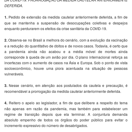
DEFERIDA.
1.
Pedido de extensão da medida cautelar anteriormente deferida, a fim de
que se mantenha a suspensão de desocupações coletivas e despejos
enquanto perdurarem os efeitos da crise sanitária da COVID-19.
2.
Observa-se no Brasil a melhora do cenário, com a evolução da vacinação
e a redução do quantitativo de óbitos e de novos casos. Todavia, é certo que
a pandemia ainda não acabou e a média móvel de mortes ainda
corresponde à queda de um avião por dia. O plano internacional reforça as
incertezas com o aumento de casos na Ásia e Europa. Sob o ponto de vista
socioeconômico, houve uma piora acentuada na situação de pessoas
vulneráveis.
3.
Nesse cenário, em atenção aos postulados da cautela e precaução, é
recomendável a prorrogação da medida cautelar anteriormente deferida.
4.
Reitero o apelo ao legislador, a fim de que delibere a respeito do tema
não apenas em razão da pandemia, mas também para estabelecer um
regime de transição depois que ela terminar. A conjuntura demanda
absoluto empenho de todos os órgãos do poder público para evitar o
incremento expressivo do número de desabrigados.