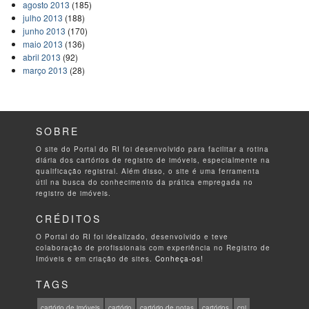
agosto 2013
(185)
julho 2013
(188)
junho 2013
(170)
maio 2013
(136)
abril 2013
(92)
março 2013
(28)
SOBRE
O site do Portal do RI foi desenvolvido para facilitar a rotina
diária dos cartórios de registro de imóveis, especialmente na
qualificação registral. Além disso, o site é uma ferramenta
útil na busca do conhecimento da prática empregada no
registro de imóveis.
CRÉDITOS
O Portal do RI foi idealizado, desenvolvido e teve
colaboração de profissionais com experiência no Registro de
Imóveis e em criação de sites.
Conheça-os!
TAGS
cartório de imóveis
cartório
cartório de notas
cartórios
cnj