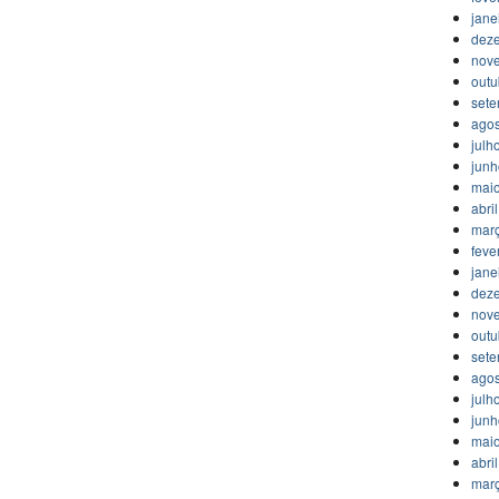
jane
dez
nov
outu
set
agos
julh
jun
mai
abri
mar
feve
jane
dez
nov
outu
set
agos
julh
jun
mai
abri
mar