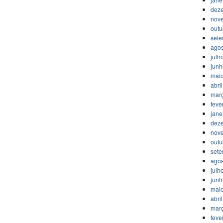
dez
nov
outu
set
agos
julh
jun
mai
abri
mar
feve
jane
dez
nov
outu
set
agos
julh
jun
mai
abri
mar
feve