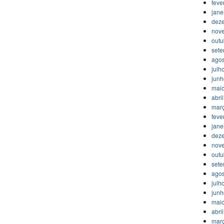
feve
jane
dez
nov
outu
set
agos
julh
jun
mai
abri
mar
feve
jane
dez
nov
outu
set
agos
julh
jun
mai
abri
mar