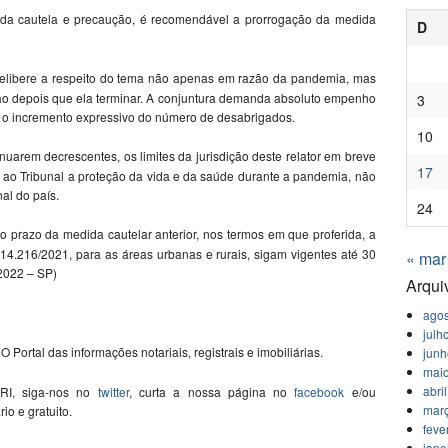
 da cautela e precaução, é recomendável a prorrogação da medida
D
e delibere a respeito do tema não apenas em razão da pandemia, mas
ão depois que ela terminar. A conjuntura demanda absoluto empenho
3
r o incremento expressivo do número de desabrigados.
10
uarem decrescentes, os limites da jurisdição deste relator em breve
17
 ao Tribunal a proteção da vida e da saúde durante a pandemia, não
nal do país.
24
o prazo da medida cautelar anterior, nos termos em que proferida, a
 14.216/2021, para as áreas urbanas e rurais, sigam vigentes até 30
« mar
2022 – SP)
Arqui
agos
julh
O Portal das informações notariais, registrais e imobiliárias.
jun
mai
abri
 RI, siga-nos no
twitter
, curta a nossa página no
facebook
e/ou
mar
ário e gratuito.
feve
jane