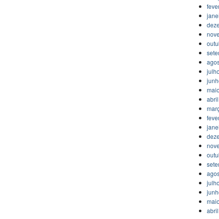
feve
jane
dez
nov
outu
set
agos
julh
jun
mai
abri
mar
feve
jane
dez
nov
outu
set
agos
julh
jun
mai
abri