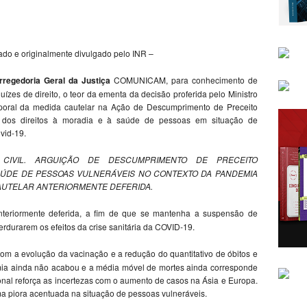
nado e originalmente divulgado pelo INR –
rregedoria Geral da Justiça
COMUNICAM, para conhecimento de
zes de direito, o teor da ementa da decisão proferida pelo Ministro
al da medida cautelar na Ação de Descumprimento de Preceito
a dos direitos à moradia e à saúde de pessoas em situação de
vid-19.
E CIVIL. ARGUIÇÃO DE DESCUMPRIMENTO DE PRECEITO
SAÚDE DE PESSOAS VULNERÁVEIS NO CONTEXTO DA PANDEMIA
AUTELAR ANTERIORMENTE DEFERIDA.
nteriormente deferida, a fim de que se mantenha a suspensão de
rdurarem os efeitos da crise sanitária da COVID-19.
com a evolução da vacinação e a redução do quantitativo de óbitos e
mia ainda não acabou e a média móvel de mortes ainda corresponde
onal reforça as incertezas com o aumento de casos na Ásia e Europa.
a piora acentuada na situação de pessoas vulneráveis.