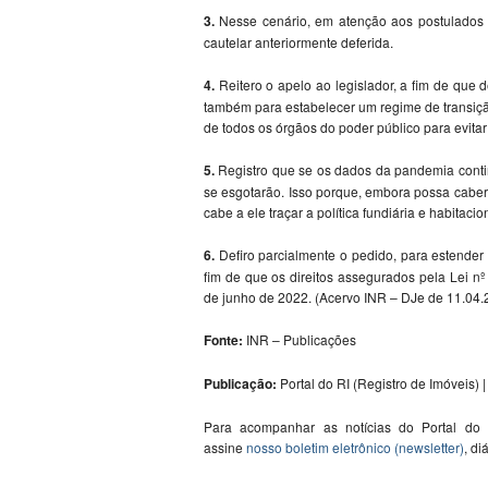
3.
Nesse cenário, em atenção aos postulados
cautelar anteriormente deferida.
4.
Reitero o apelo ao legislador, a fim de qu
também para estabelecer um regime de transiç
de todos os órgãos do poder público para evita
5.
Registro que se os dados da pandemia contin
se esgotarão. Isso porque, embora possa caber
cabe a ele traçar a política fundiária e habitacio
6.
Defiro parcialmente o pedido, para estender 
fim de que os direitos assegurados pela Lei nº
de junho de 2022. (Acervo INR – DJe de 11.04.
Fonte:
INR – Publicações
Publicação:
Portal do RI (Registro de Imóveis) | 
Para acompanhar as notícias do Portal do
assine
nosso boletim eletrônico (newsletter)
, di