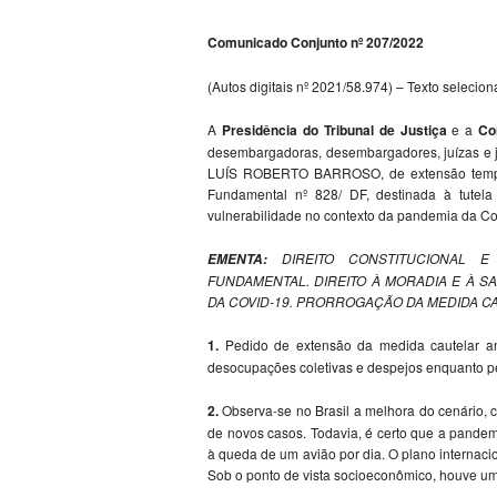
Comunicado Conjunto nº 207/2022
(Autos digitais nº 2021/58.974) – Texto selecio
A
Presidência do Tribunal de Justiça
e a
Co
desembargadoras, desembargadores, juízas e juí
LUÍS ROBERTO BARROSO, de extensão tempor
Fundamental nº 828/ DF, destinada à tutel
vulnerabilidade no contexto da pandemia da Co
DIREITO CONSTITUCIONAL 
EMENTA:
FUNDAMENTAL. DIREITO À MORADIA E À 
DA COVID-19. PRORROGAÇÃO DA MEDIDA C
1.
Pedido de extensão da medida cautelar a
desocupações coletivas e despejos enquanto pe
2.
Observa-se no Brasil a melhora do cenário, 
de novos casos. Todavia, é certo que a pande
à queda de um avião por dia. O plano internaci
Sob o ponto de vista socioeconômico, houve um