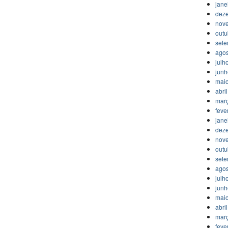
jane
dez
nov
outu
set
agos
julh
jun
mai
abri
mar
feve
jane
dez
nov
outu
set
agos
julh
jun
mai
abri
mar
feve