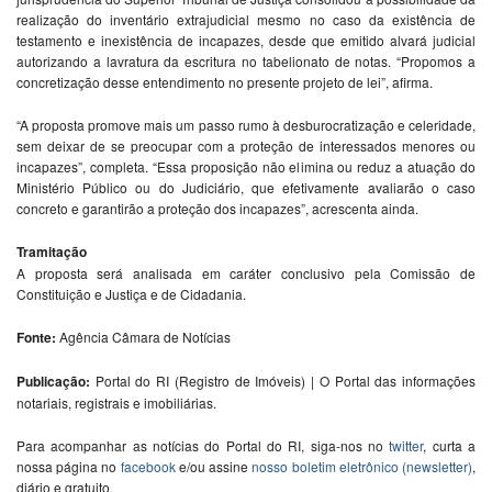
realização do inventário extrajudicial mesmo no caso da existência de
testamento e inexistência de incapazes, desde que emitido alvará judicial
autorizando a lavratura da escritura no tabelionato de notas. “Propomos a
concretização desse entendimento no presente projeto de lei”, afirma.
“A proposta promove mais um passo rumo à desburocratização e celeridade,
sem deixar de se preocupar com a proteção de interessados menores ou
incapazes”, completa. “Essa proposição não elimina ou reduz a atuação do
Ministério Público ou do Judiciário, que efetivamente avaliarão o caso
concreto e garantirão a proteção dos incapazes”, acrescenta ainda.
Tramitação
A proposta será analisada em
caráter conclusivo
pela Comissão de
Constituição e Justiça e de Cidadania.
Fonte:
Agência Câmara de Notícias
Publicação:
Portal do RI (Registro de Imóveis) | O Portal das informações
notariais, registrais e imobiliárias.
Para acompanhar as notícias do Portal do RI, siga-nos no
twitter
, curta a
nossa página no
facebook
e/ou assine
nosso boletim eletrônico (newsletter)
,
diário e gratuito.