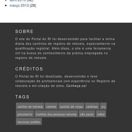
março 2013
(28)
SOBRE
O site do Portal do RI foi desenvolvido para facilitar a rotina
diária dos cartórios de registro de imóveis, especialmente na
qualificação registral. Além disso, o site é uma ferramenta
útil na busca do conhecimento da prática empregada no
registro de imóveis.
CRÉDITOS
O Portal do RI foi idealizado, desenvolvido e teve
colaboração de profissionais com experiência no Registro de
Imóveis e em criação de sites.
Conheça-os!
TAGS
cartório de imóveis
cartório
cartório de notas
cartórios
cnj
provimento
Cartório das pessoas naturais
são paulo
edital
concurso público