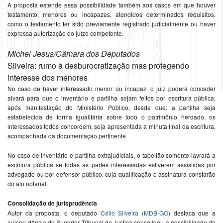
A proposta estende essa possibilidade também aos casos em que houver
testamento, menores ou incapazes, atendidos determinados requisitos,
como o testamento ter sido previamente registrado judicialmente ou haver
expressa autorização do juízo competente.
Michel Jesus/Câmara dos Deputados
Silveira: rumo à desburocratização mas protegendo
interesse dos menores
No caso de haver interessado menor ou incapaz, o juiz poderá conceder
alvará para que o inventário e partilha sejam feitos por escritura pública,
após manifestação do Ministério Público, desde que: a partilha seja
estabelecida de forma igualitária sobre todo o patrimônio herdado; os
interessados todos concordem; seja apresentada a minuta final da escritura,
acompanhada da documentação pertinente.
No caso de inventário e partilha extrajudiciais, o tabelião somente lavrará a
escritura pública se todas as partes interessadas estiverem assistidas por
advogado ou por defensor público, cuja qualificação e assinatura constarão
do ato notarial.
Consolidação de jurisprudência
Autor da proposta, o deputado
Célio Silveira (MDB-GO)
destaca que a
jurisprudência do Superior Tribunal de Justiça consolidou a possibilidade da