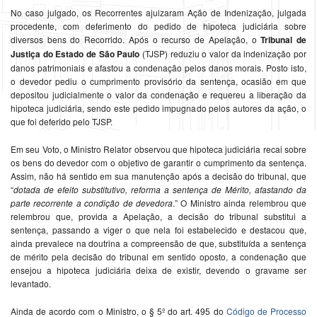
No caso julgado, os Recorrentes ajuizaram Ação de Indenização, julgada
procedente, com deferimento do pedido de hipoteca judiciária sobre
diversos bens do Recorrido. Após o recurso de Apelação, o
Tribunal de
Justiça do Estado de São Paulo
(TJSP) reduziu o valor da indenização por
danos patrimoniais e afastou a condenação pelos danos morais. Posto isto,
o devedor pediu o cumprimento provisório da sentença, ocasião em que
depositou judicialmente o valor da condenação e requereu a liberação da
hipoteca judiciária, sendo este pedido impugnado pelos autores da ação, o
que foi deferido pelo TJSP.
Em seu Voto, o Ministro Relator observou que hipoteca judiciária recai sobre
os bens do devedor com o objetivo de garantir o cumprimento da sentença.
Assim, não há sentido em sua manutenção após a decisão do tribunal, que
“
dotada de efeito substitutivo, reforma a sentença de Mérito, afastando da
parte recorrente a condição de devedora
.” O Ministro ainda relembrou que
relembrou que, provida a Apelação, a decisão do tribunal substitui a
sentença, passando a viger o que nela foi estabelecido e destacou que,
ainda prevalece na doutrina a compreensão de que, substituída a sentença
de mérito pela decisão do tribunal em sentido oposto, a condenação que
ensejou a hipoteca judiciária deixa de existir, devendo o gravame ser
levantado.
Ainda de acordo com o Ministro, o § 5º do art. 495 do
Código de Processo