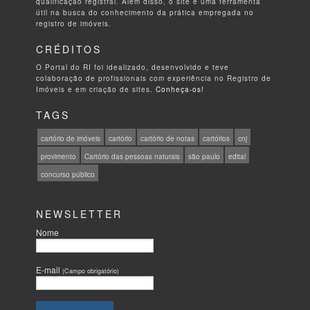
qualificação registral. Além disso, o site é uma ferramenta
útil na busca do conhecimento da prática empregada no
registro de imóveis.
CRÉDITOS
O Portal do RI foi idealizado, desenvolvido e teve
colaboração de profissionais com experiência no Registro de
Imóveis e em criação de sites.
Conheça-os!
TAGS
cartório de imóveis
cartório
cartório de notas
cartórios
cnj
provimento
Cartório das pessoas naturais
são paulo
edital
concurso público
NEWSLETTER
Nome
E-mail
(Campo obrigatório)