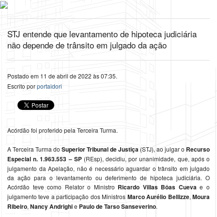
STJ entende que levantamento de hipoteca judiciária
não depende de trânsito em julgado da ação
Postado em 11 de abril de 2022 às 07:35.
Escrito por
portaldori
Acórdão foi proferido pela Terceira Turma.
A Terceira Turma do
Superior Tribunal de Justiça
(STJ), ao julgar o
Recurso
Especial n. 1.963.553 – SP
(REsp), decidiu, por unanimidade, que, após o
julgamento da Apelação, não é necessário aguardar o trânsito em julgado
da ação para o levantamento ou deferimento de hipoteca judiciária. O
Acórdão teve como Relator o Ministro
Ricardo Villas Bôas Cueva
e o
julgamento teve a participação dos Ministros
Marco Aurélio Bellizze
,
Moura
Ribeiro
,
Nancy Andrighi
e
Paulo de Tarso Sanseverino
.