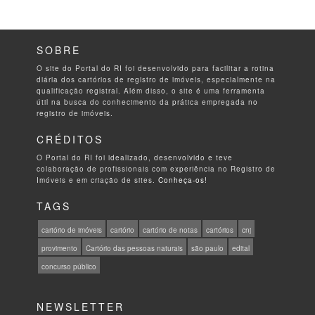
SOBRE
O site do Portal do RI foi desenvolvido para facilitar a rotina
diária dos cartórios de registro de imóveis, especialmente na
qualificação registral. Além disso, o site é uma ferramenta
útil na busca do conhecimento da prática empregada no
registro de imóveis.
CRÉDITOS
O Portal do RI foi idealizado, desenvolvido e teve
colaboração de profissionais com experiência no Registro de
Imóveis e em criação de sites.
Conheça-os!
TAGS
cartório de imóveis
cartório
cartório de notas
cartórios
cnj
provimento
Cartório das pessoas naturais
são paulo
edital
concurso público
NEWSLETTER