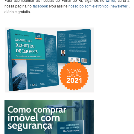
Para acompanhar as notícias do Portal do RI, siga-nos no
twitter
, curta a
nossa página no
facebook
e/ou assine
nosso boletim eletrônico (newsletter)
,
diário e gratuito.