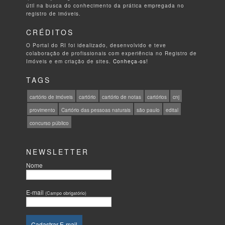
útil na busca do conhecimento da prática empregada no
registro de imóveis.
CRÉDITOS
O Portal do RI foi idealizado, desenvolvido e teve
colaboração de profissionais com experiência no Registro de
Imóveis e em criação de sites.
Conheça-os!
TAGS
cartório de imóveis
cartório
cartório de notas
cartórios
cnj
provimento
Cartório das pessoas naturais
são paulo
edital
concurso público
NEWSLETTER
Nome
E-mail
(Campo obrigatório)