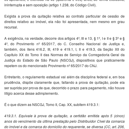
ininterrupta e sem oposição (artigo 1.238, do Código Civil).
Exigida a prova da quitação relativa ao contrato particular de cessão de
direitos relativo ao imóvel, ela não foi apresentada, nem mesmo em grau
recursal.
A exigência, na verdade, decorre dos artigos 4º, III e 13, § 1º, I e II e § 3º e §
4º, do Provimento nº 65/2017, do C. Conselho Nacional de Justiça e,
também, dos itens 416.2, III, 419 e 419.1, I, II e 419.3, da Seção XII do
Capítulo XX do Tomo II das Normas de Serviço da Corregedoria Geral da
Justiça do Estado de São Paulo (NSCGJ), dispositivos que praticamente
repetem os do mencionado Provimento nº 65/2017 do CNJ.
Entretanto, o regulamento estadual vai além da disciplina federal e, em boa
prudência, dispõe claramente que, faltando a prova de quitação, pode ela
ser suprida por prova de que, decorrido o prazo para pagamento, não houve
litígio acerca desse adimplemento.
É o que dizem as NSCGJ, Tomo II, Cap. XX, subitem 419.3.1:
419.3.1. Equivale à prova de quitação, a certidão emitida após 5 (cinco)
anos do vencimento da última prestação pelo Distribuidor Cível da comarca
do imóvel e da comarca do domicilio do requerente, se diversa (CC, art. 206,