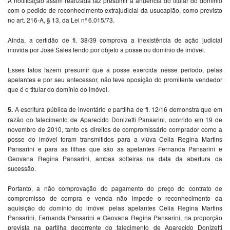
A notificação assim realizada faz presumir a anuência do titular do domínio
com o pedido de reconhecimento extrajudicial da usucapião, como previsto
no art. 216-A, § 13, da Lei nº 6.015/73.
Ainda, a certidão de fl. 38/39 comprova a inexistência de ação judicial
movida por José Sales tendo por objeto a posse ou domínio de imóvel.
Esses fatos fazem presumir que a posse exercida nesse período, pelas
apelantes e por seu antecessor, não teve oposição do promitente vendedor
que é o titular do domínio do imóvel.
5.
A escritura pública de inventário e partilha de fl. 12/16 demonstra que em
razão do falecimento de Aparecido Donizetti Pansarini, ocorrido em 19 de
novembro de 2010, tanto os direitos de compromissário comprador como a
posse do imóvel foram transmitidos para a viúva Celia Regina Martins
Pansarini e para as filhas que são as apelantes Fernanda Pansarini e
Geovana Regina Pansarini, ambas solteiras na data da abertura da
sucessão.
Portanto, a não comprovação do pagamento do preço do contrato de
compromisso de compra e venda não impede o reconhecimento da
aquisição do domínio do imóvel pelas apelantes Celia Regina Martins
Pansarini, Fernanda Pansarini e Geovana Regina Pansarini, na proporção
prevista na partilha decorrente do falecimento de Aparecido Donizetti