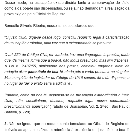
Desse modo, na usucapião extraordinária tanto a comprovação do título
como a da boa-fé são dispensadas, ou seja, não demandam a realização da
prova exigida pelo Oficial de Registro.
Benedito Silverio Ribeiro, nesse sentido, esclarece que:
“
O justo título, diga-se desde logo, constitui requisito legal à caracterização
da usucapião ordinária, uma vez que à extraordinária se presume.
O art. 550 do Código Civil, na verdade, traz uma linguagem imprecisa, dado
que, da mesma forma que a boa-fé, não induz presunção, mas sim dispensa.
A Lei n. 2.437/55, diminuente dos prazos, cometeu enganos: além da
redação dizer
, ainda pôs o verbo presumir no singular.
justo título de boa-fé
Mas o espírito do legislador do Código de 1916 sempre foi o da dispensa, e
no lugar do ‘de’ o exato seria a aditiva ‘e’.
Portanto, como na boa-fé, dispensa-se na prescrição extraordinária o justo
título, não constituindo, destarte, requisito legal nessa modalidade
prescricional da aquisição
” (Tratado de Usucapião, Vol. 2, 2ª ed., São Paulo:
Saraiva, p. 729).
3.
Não se ignora que no requerimento formulado ao Oficial de Registro de
Imóveis as apelantes fizeram referência à existência de justo título e boa-fé