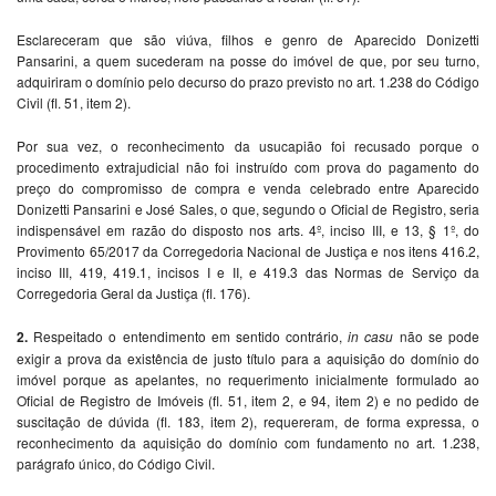
Esclareceram que são viúva, filhos e genro de Aparecido Donizetti
Pansarini, a quem sucederam na posse do imóvel de que, por seu turno,
adquiriram o domínio pelo decurso do prazo previsto no art. 1.238 do Código
Civil (fl. 51, item 2).
Por sua vez, o reconhecimento da usucapião foi recusado porque o
procedimento extrajudicial não foi instruído com prova do pagamento do
preço do compromisso de compra e venda celebrado entre Aparecido
Donizetti Pansarini e José Sales, o que, segundo o Oficial de Registro, seria
indispensável em razão do disposto nos arts. 4º, inciso III, e 13, § 1º, do
Provimento 65/2017 da Corregedoria Nacional de Justiça e nos itens 416.2,
inciso III, 419, 419.1, incisos I e II, e 419.3 das Normas de Serviço da
Corregedoria Geral da Justiça (fl. 176).
2.
Respeitado o entendimento em sentido contrário,
in casu
não se pode
exigir a prova da existência de justo título para a aquisição do domínio do
imóvel porque as apelantes, no requerimento inicialmente formulado ao
Oficial de Registro de Imóveis (fl. 51, item 2, e 94, item 2) e no pedido de
suscitação de dúvida (fl. 183, item 2), requereram, de forma expressa, o
reconhecimento da aquisição do domínio com fundamento no art. 1.238,
parágrafo único, do Código Civil.