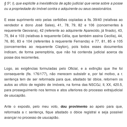
§ 5º, I), que explicite a inexistência de ação judicial que verse sobre a posse
ou a propriedade do imóvel contra o adquirente ou seus cessionários.
E esse suprimento veio pelas certidões copiadas a fls. 39/40 (relativas ao
vendedor e dono José Sales), 41, 78, 79, 82 e 106 (concernentes à
requerente Geovana), 42 (referente ao adquirente Aparecido, já finado), 43,
75, 84 e 103 (relativas à requerente Célia, que também assina Cecília), 44,
76, 80, 83 e 104 (referentes à requerente Fernanda) e 77, 81, 85 e 105
(concernentes ao requerente Clayton), pois todos esses documentos
indicam, de forma peremptória, que não há contenda judicial acerca da
posse dos recorrentes.
Logo, as exigências formuladas pelo Oficial, e a extinção que lhe foi
consequente (fls. 176/177), não merecem subsistir e, por tal motivo, a r.
sentença tem de ser reformada para que, afastado tal óbice, retornem os
autos ao ofício de registro de imóveis, na forma das NSCGJ, II, XX, 420.5,
para prosseguimento nos termos e atos ulteriores do processo extrajudicial
de usucapião.
Ante o exposto, pelo meu voto,
dou provimento
ao apelo para que,
reformada a r. sentença, fique afastado o óbice registral e seja possível
avançar no processo de usucapião.