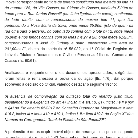
imóvel correspondente ao “
lote de terreno
constituído pela metade do lote 11
da quadra 128, da Vila Osasco, na
Cidade de Osasco, medindo 5,00m de
frente para a Rua Carlos Rossetti
(em linha ligeiramente curva); confinando
do lado direito, com o
remanescente do mesmo lote 11, que fica
pertencendo a Rosa Maria da
Silva, onde mede 35,00m (isto de quem da
rua olha para o terreno), do
outro lado confina com o lote nº 12, onde mede
36,00m e nos fundos
confina com os lotes nºs 27 e 28, onde mede 6,525m.,
compromissados a
José Q. Furtuny e outro, encerrando uma área de
201,00ms.2
”, objeto da matrícula nº 58.082, do 1º Oficial de Registro de
Imóveis, Títulos e Documentos e Civil de Pessoa Jurídica da Comarca de
Osasco (fls. 60/61).
Analisados o requerimento e os documentos apresentados, exigências
foram feitas e remanesceu a prova da quitação (fls. 176), daí porque
sobreveio a decisão do Oficial, valendo destacar o seguinte trecho:
“A ausência de comprovação da quitação total do referido justo título,
desatendendo a exigência do art. 4º, inciso III e art. 13, §1º, inciso I e II e §3º
e §4º do Provimento 65/2017 do Conselho Superior da Magistratura e item
416.2, inciso III e itens 419 e 419.1, indiso I, II e item 419.3 da Seção XII das
Normas da Corregedoria Geral do Estado de São Paulo/SP”.
A pretensão é de usucapir imóvel objeto de herança, cuja posse, segundo
os apelantes, é exercida há 43 (quarenta e três) anos, de forma exclusiva,