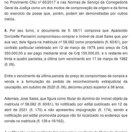
no Provimento CNJ nº 65/2017 e nas Normas de Serviço da Corregedoria
Geral da Justiça como um dos modos de comprovação da origem e da forma
do exercício da posse que, porém, podem ser demonstradas por outros
meios.
4.
Por seu turno, o documento de fl. 08/11 comprova que Aparecido
Donizette Pansarini compromissou comprar o imóvel de José Sales que, por
sua vez, dele figura na matrícula nº 58.082 como proprietário (fl. 60/61), por
contrato particular celebrado em 12 de março de 1979, pelo preço de Cr$
350.000,00 a ser pago mediante sinal de Cr$ 150.000,00, e o restante em
trinta e quatro parcelas, a última com vencimento em 17 de março de 1982
(fl. 09).
Entre o vencimento da última parcela do preço do compromisso de compra e
venda e a formulação do pedido de reconhecimento extrajudicial da
usucapião, em outubro de 2020 (fl. 06), decorreu prazo superior a 38 anos.
Ademais, José Sales, que figura como titular do domínio do imóvel objeto da
matrícula nº 58.082 (fl. 60/61), foi notificado por edital publicado em 12 de
abril de 2021 (fl. 170) e não apresentou impugnação (fl. 174), sendo a
notificação por edital promovida porque não foi localizado no endereço que
consta na matrícula (fl. 139 e 16/162).