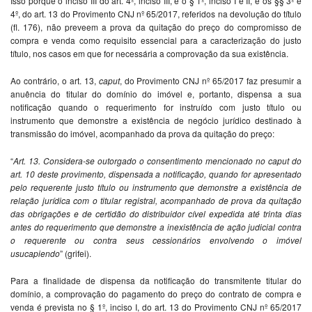
Isso porque o inciso III do art. 4º, inciso III, e o § 1º, inciso I e II, e os §§ 3º e
4º, do art. 13 do Provimento CNJ nº 65/2017, referidos na devolução do título
(fl. 176), não preveem a prova da quitação do preço do compromisso de
compra e venda como requisito essencial para a caracterização do justo
título, nos casos em que for necessária a comprovação da sua existência.
Ao contrário, o art. 13,
caput
, do Provimento CNJ nº 65/2017 faz presumir a
anuência do titular do domínio do imóvel e, portanto, dispensa a sua
notificação quando o requerimento for instruído com justo título ou
instrumento que demonstre a existência de negócio jurídico destinado à
transmissão do imóvel, acompanhado da prova da quitação do preço:
“
A
rt. 13. Considera-se outorgado o consentimento mencionado no caput do
art. 10 deste provimento, dispensada a notificação, quando for apresentado
pelo requerente justo título ou instrumento que demonstre a existência de
relação jurídica com o titular registral, acompanhado de prova da quitação
das obrigações e de certidão do distribuidor cível expedida até trinta dias
antes do requerimento que demonstre a inexistência de ação judicial contra
o requerente ou contra seus cessionários envolvendo o imóvel
usucapiendo
” (grifei).
Para a finalidade de dispensa da notificação do transmitente titular do
domínio, a comprovação do pagamento do preço do contrato de compra e
venda é prevista no § 1º, inciso I, do art. 13 do Provimento CNJ nº 65/2017