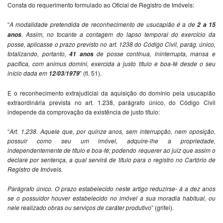
Consta do requerimento formulado ao Oficial de Registro de Imóveis:
“
A modalidade pretendida de reconhecimento de usucapião é a de
2 a 15
. Assim, no tocante a contagem do lapso temporal do exercício da
anos
posse, aplicasse o prazo previsto no art. 1238 do Código Civil, parág. único,
totalizando, portanto,
de posse contínua, ininterrupta, mansa e
41 anos
pacífica, com animus domini, exercida a justo título e boa-fé desde o seu
início dada em
” (fl. 51).
12/03/1979
E o reconhecimento extrajudicial da aquisição do domínio pela usucapião
extraordinária prevista no art. 1.238, parágrafo único, do Código Civil
independe da comprovação da existência de justo título:
“
Art. 1.238. Aquele que, por quinze anos, sem interrupção, nem oposição,
possuir como seu um imóvel, adquire-lhe a propriedade,
independentemente de título e boa-fé; podendo requerer ao juiz que assim o
declare por sentença, a qual servirá de título para o registro no Cartório de
Registro de Imóveis.
Parágrafo único. O prazo estabelecido neste artigo reduzirse- á a dez anos
se o possuidor houver estabelecido no imóvel a sua moradia habitual, ou
nele realizado obras ou serviços de caráter produtivo
” (grifei).