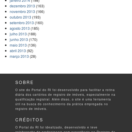
janeiro 2014
(198)
dezembro 2013
(163)
novembro 2013
(166)
outubro 2013
(193)
setembro 2013
(160)
agosto 2013
(185)
julho 2013
(188)
junho 2013
(170)
maio 2013
(136)
abril 2013
(92)
março 2013
(28)
SOBRE
O site do Portal do RI foi desenvolvido para facilitar a rotina
diária dos cartórios de registro de imóveis, especialmente na
qualificação registral. Além disso, o site é uma ferramenta
útil na busca do conhecimento da prática empregada no
registro de imóveis.
CRÉDITOS
O Portal do RI foi idealizado, desenvolvido e teve
colaboração de profissionais com experiência no Registro de