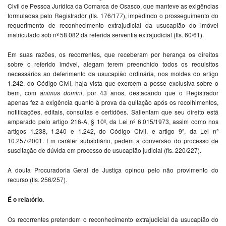
Civil de Pessoa Jurídica da Comarca de Osasco, que manteve as exigências
formuladas pelo Registrador (fls. 176/177), impedindo o prosseguimento do
requerimento de reconhecimento extrajudicial da usucapião do imóvel
matriculado sob nº 58.082 da referida serventia extrajudicial (fls. 60/61).
Em suas razões, os recorrentes, que receberam por herança os direitos
sobre o referido imóvel, alegam terem preenchido todos os requisitos
necessários ao deferimento da usucapião ordinária, nos moldes do artigo
1.242, do Código Civil, haja vista que exercem a posse exclusiva sobre o
bem, com
animus domini
, por 43 anos, destacando que o Registrador
apenas fez a exigência quanto à prova da quitação após os recolhimentos,
notificações, editais, consultas e certidões. Salientam que seu direito está
amparado pelo artigo 216-A, § 10º, da Lei nº 6.015/1973, assim como nos
artigos 1.238, 1.240 e 1.242, do Código Civil, e artigo 9º, da Lei nº
10.257/2001. Em caráter subsidiário, pedem a conversão do processo de
suscitação de dúvida em processo de usucapião judicial (fls. 220/227).
A douta Procuradoria Geral de Justiça opinou pelo não provimento do
recurso (fls. 256/257).
É o relatório.
Os recorrentes pretendem o reconhecimento extrajudicial da usucapião do