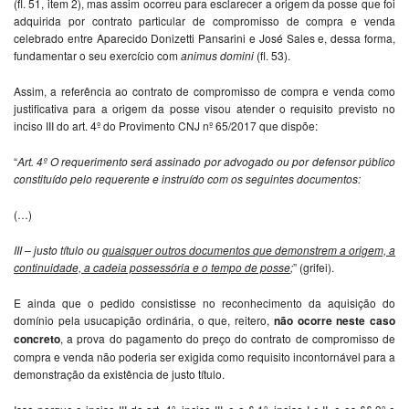
(fl. 51, item 2), mas assim ocorreu para esclarecer a origem da posse que foi
adquirida por contrato particular de compromisso de compra e venda
celebrado entre Aparecido Donizetti Pansarini e José Sales e, dessa forma,
fundamentar o seu exercício com
animus domini
(fl. 53).
Assim, a referência ao contrato de compromisso de compra e venda como
justificativa para a origem da posse visou atender o requisito previsto no
inciso III do art. 4º do Provimento CNJ nº 65/2017 que dispõe:
“
Art. 4º O requerimento será assinado por advogado ou por defensor público
constituído pelo requerente e instruído com os seguintes documentos:
(…)
III – justo título ou
quaisquer outros documentos que demonstrem a origem, a
continuidade, a cadeia possessória e o tempo de posse
;
” (grifei).
E ainda que o pedido consistisse no reconhecimento da aquisição do
domínio pela usucapição ordinária, o que, reitero,
não
ocorre neste caso
concreto
, a prova do pagamento do preço do contrato de compromisso de
compra e venda não poderia ser exigida como requisito incontornável para a
demonstração da existência de justo título.