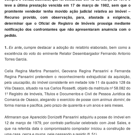
teve a última prestação vencida em 17 de março de 1982, sem que o
promitente vendedor tenha movido ação judicial relativa ao imóvel –
Recurso provido, com observação, para, afastada a exigência,
determinar que o Oficial de Registro de Imóveis prossiga mediante
notificação dos confrontantes que não apresentaram anuência com o
pedido.
1.
Ex ante
,
cumpre destacar a adoção do relatório elaborado, bem como a
excelência do voto do eminente Relator Desembargador Fernando Antonio
Torres Garcia.
Celia Regina Martins Pansarini, Geovana Regina Pansarini e Fernanda
Regina Pansarini pretendem o reconhecimento extrajudicial da aquisição,
pela usucapião, do imóvel consistente em metade lote 11 da quadra 128 da
Vila Osasco, situado na rua Carlos Rossetti, objeto da matrícula nº 58.082 do
1º Registro de Imóveis, Títulos e Documentos e Civil de Pessoa Jurídica da
Comarca de Osasco, alegando o exercício de posse com
animus domini
, de
forma mansa e pacífica, pelo prazo de quarenta e um anos e seis meses.
Afirmaram que Aparecido Donizetti Pansarini adquiriu a posse do imóvel em
12 de março de 1979, por contrato particular celebrado com José Sales, e
que na referida data o compromissário comprador iniciou a construção de
uma casa, cerca e muros, nele passando a residir (fl. 51).