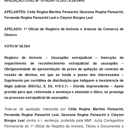
APELAÇÃO CÍVEL Nº 1016295-15.2021.8.26.0405
APELANTES: Celia Regina Martins Pansarini, Geovana Regina Pansarini,
Fernanda Regina Pansarini Leal e Clayton Borges Leal
APELADO: 1º Oficial de Registro de Imóveis e Anexos da Comarca de
Osasco
VOTO Nº 38.564
Registro de Imóveis – Usucapião extrajudicial – Instrução do
requerimento de reconhecimento extrajudicial da usucapião –
Obrigatoriedade de apresentação da prova de quitação do contrato de
cessão de direitos, em que se funda a posse dos interessados –
Suprimento por certidões de distribuição que indiquem a inexistência de
litígio judicial (NSCGJ, II, XX, 419.3.1) – Dúvida improcedente – Apelo
provido para que, reformada a sentença e afastado o óbice, se prossiga
no processo extrajudicial de usucapião.
Trata-se de apelação interposta por
Célia Regina Martins Pansarini,
Fernanda Regina Pansarini Leal, Geovana Regina Pansarini e Clayton
Borges Leal
contra a r. sentença, proferida pela MMª. Juíza Corregedora
Permanente do 1º Oficial de Registro de Imóveis, Títulos e Documentos e