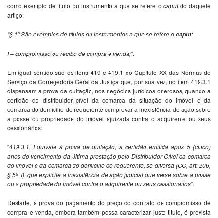
como exemplo de título ou instrumento a que se refere o
caput
do daquele
artigo:
“
§ 1º São exemplos de títulos ou instrumentos a que se refere o
:
caput
I – compromisso ou recibo de compra e venda;
”.
Em igual sentido são os itens 419 e 419.1 do Capítulo XX das Normas de
Serviço da Corregedoria Geral da Justiça que, por sua vez, no item 419.3.1
dispensam a prova da quitação, nos negócios jurídicos onerosos, quando a
certidão do distribuidor cível da comarca da situação do imóvel e da
comarca do domicílio do requerente comprovar a inexistência de ação sobre
a posse ou propriedade do imóvel ajuizada contra o adquirente ou seus
cessionários:
“
419.3.1. Equivale à prova de quitação, a certidão emitida após 5 (cinco)
anos do vencimento da última prestação pelo
Distribuidor Cível da comarca
do imóvel e da comarca do domicilio do requerente, se diversa (CC, art. 206,
§ 5º, I), que explicite a inexistência de ação judicial que verse sobre a posse
ou a propriedade do imóvel contra o adquirente ou seus cessionários
”.
Destarte, a prova do pagamento do preço do contrato de compromisso de
compra e venda, embora também possa caracterizar justo titulo, é prevista