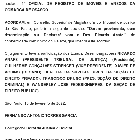
apelado
1º OFICIAL DE REGISTRO DE IMÓVEIS E ANEXOS DA
COMARCA DE OSASCO.
ACORDAM,
em Conselho Superior de Magistratura do Tribunal de Justiça
de São Paulo, proferir a seguinte decisão:
“Deram provimento, com
determinação, v.u. Declarará voto o Des. Ricardo Anafe.”
, de
conformidade com o voto do Relator, que integra este acórdão.
O julgamento teve a participação dos Exmos. Desembargadores
RICARDO
ANAFE (PRESIDENTE TRIBUNAL DE JUSTIÇA) (Presidente),
GUILHERME GONÇALVES STRENGER (VICE PRESIDENTE), XAVIER DE
AQUINO (DECANO), BERETTA DA SILVEIRA (PRES. DA SEÇÃO DE
DIREITO PRIVADO), FRANCISCO BRUNO (PRES. SEÇÃO DE DIREITO
CRIMINAL) E WANDERLEY JOSÉ FEDERIGHI(PRES. DA SEÇÃO DE
DIREITO PÚBLICO).
São Paulo, 15 de fevereiro de 2022.
FERNANDO ANTONIO TORRES GARCIA
Corregedor Geral da Justiça e Relator