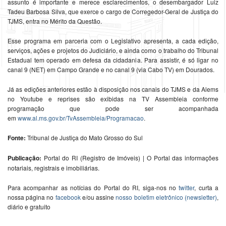
assunto é importante e merece esclarecimentos, o desembargador Luiz
Tadeu Barbosa Silva, que exerce o cargo de Corregedor-Geral de Justiça do
TJMS, entra no Mérito da Questão.
Esse programa em parceria com o Legislativo apresenta, a cada edição,
serviços, ações e projetos do Judiciário, e ainda como o trabalho do Tribunal
Estadual tem operado em defesa da cidadania. Para assistir, é só ligar no
canal 9 (NET) em Campo Grande e no canal 9 (via Cabo TV) em Dourados.
Já as edições anteriores estão à disposição nos canais do TJMS e da Alems
no Youtube e reprises são exibidas na TV Assembleia conforme
programação que pode ser acompanhada
em
www.al.ms.gov.br/TvAssembleia/Programacao
.
Fonte:
Tribunal de Justiça do Mato Grosso do Sul
Publicação:
Portal do RI (Registro de Imóveis) | O Portal das informações
notariais, registrais e imobiliárias.
Para acompanhar as notícias do Portal do RI, siga-nos no
twitter
, curta a
nossa página no
facebook
e/ou assine
nosso boletim eletrônico (newsletter)
,
diário e gratuito