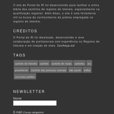
O site do Portal do RI foi desenvolvido para facilitar a rotina
diária dos cartórios de registro de imóveis, especialmente na
qualificação registral. Além disso, o site é uma ferramenta
útil na busca do conhecimento da prática empregada no
registro de imóveis.
CRÉDITOS
O Portal do RI foi idealizado, desenvolvido e teve
colaboração de profissionais com experiência no Registro de
Imóveis e em criação de sites.
Conheça-os!
TAGS
cartório de imóveis
cartório
cartório de notas
cartórios
cnj
provimento
Cartório das pessoas naturais
são paulo
edital
concurso público
NEWSLETTER
Nome
E-mail
(Campo obrigatório)