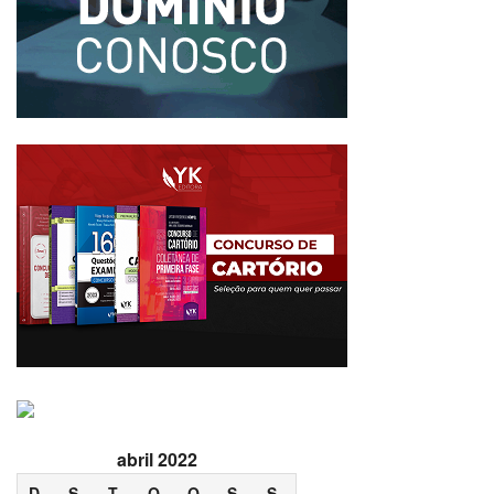
abril 2022
D
S
T
Q
Q
S
S