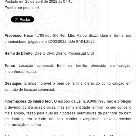
Postado em 25 de abril de 2022 às 07:45.
Escrito por
portaldori
Processo:
REsp 1.789.505-SP, Rel. Min. Marco Buzzi, Quarta Turma, por
unanimidade, julgado em 22/03/2022, DJe 07/04/2022.
Ramo do Direito:
Direito Civil, Direito Processual Civil
Tema:
Locação comercial. Bem de família oferecido em caução.
Impenhorabilidade.
Destaque:
É impenhorável o bem de família oferecido como caução em
contrato de locação comercial.
Informações do inteiro teor:
O escopo da Lei n. 8.009/1990 não é proteger
o devedor contra suas dívidas, mas sim a entidade familiar no seu conceito
mais amplo, razão pela qual as hipóteses permissivas da penhora do bem
de família, em virtude do seu caráter excepcional, devem receber
interpretação restritiva.