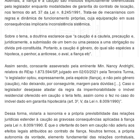
Ademais, a fiança e a caução são institutos explicitamente diferenciadas
pelo legislador enquanto modalidades de garantia do contrato de locação,
nos termos do art. 37 da Lei n. 8.245/1991. Trata-se de mecanismos com
regras e dinâmica de funcionamento próprias, cuja equiparação em suas
consequências implicaria inconsistência sistêmica.
Sobre o tema, a doutrina esclarece que “a caução é a cautela, precaução e,
juridicamente, a submissão de um bem ou uma pessoa a uma obrigação ou
dívida pré-constituída. Portanto, a caução é gênero, do qual são espécies a
hipoteca, o penhor, a anticrese, o aval, a fiança etc”.
Assim sendo, consoante asseverado pela eminente Min. Nancy Andrighi,
relatora do REsp 1.873.594/SP, julgado em 02/03/2021 pela Terceira Turma,
“o legislador optou, expressamente, pela espécie (fiança), e não pelo gênero
(caução), não deixando, por conseguinte, margem para dúvidas […]. Caso o
legislador desejasse afastar da regra da impenhorabilidade o imóvel
residencial oferecido em caução o teria feito, assim como o fez no caso do
imóvel dado em garantia hipotecária (art. 3º, V, da Lei n. 8.009/1990)”.
Dessa forma, violaria a isonomia e a própria previsibilidade das relações
jurídicas estender à caução as gravosas consequências aplicadas à fiança
pela Lei n. 8.009/1990. É que o ofertante do bem em caução não aderiu aos
efeitos legais atribuídos ao contrato de fiança. Noutros termos, a própria
autonomia da vontade, elemento fundamental das relações contratuais,