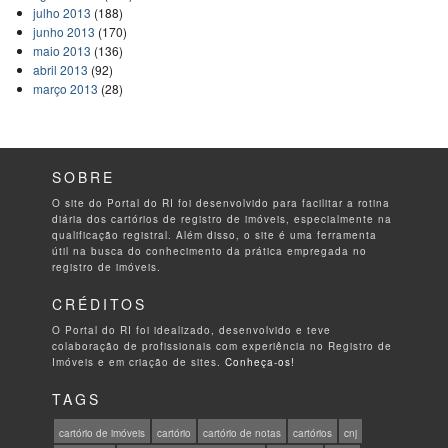
julho 2013
(188)
junho 2013
(170)
maio 2013
(136)
abril 2013
(92)
março 2013
(28)
SOBRE
O site do Portal do RI foi desenvolvido para facilitar a rotina
diária dos cartórios de registro de imóveis, especialmente na
qualificação registral. Além disso, o site é uma ferramenta
útil na busca do conhecimento da prática empregada no
registro de imóveis.
CRÉDITOS
O Portal do RI foi idealizado, desenvolvido e teve
colaboração de profissionais com experiência no Registro de
Imóveis e em criação de sites.
Conheça-os!
TAGS
cartório de imóveis
cartório
cartório de notas
cartórios
cnj