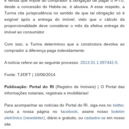
e venda que impõe ao comprador a obrigação de pagar o IPTU,
desde a concessão do Habite-se, é abusiva. A esse respeito, a
Turma cita jurisprudência no sentido de que tal obrigação só é
exigível após a entrega do imóvel, visto que o cálculo da
proporcionalidade deve considerar o mês da efetiva entrega do
imóvel ao consumidor.
Com isso, a Turma determinou que a construtora devolva ao
comprador a diferença paga indevidamente.
A notícia refere-se ao seguinte processo:
2013.01.1.097442-5
.
Fonte: TJ/DFT | 10/06/2014.
Publicação: Portal do RI
(Registro de Imóveis) | O Portal das
informações notariais, registrais e imobiliárias!
Para acompanhar as notícias do Portal do RI, siga-nos no
twitter
,
curta a nossa página no
facebook
, assine nosso
boletim
eletrônico (newsletter)
, diário e gratuito, ou
cadastre-se
em nosso
site.