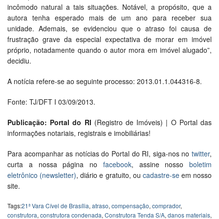
incômodo natural a tais situações. Notável, a propósito, que a
autora tenha esperado mais de um ano para receber sua
unidade. Ademais, se evidenciou que o atraso foi causa de
frustração grave da especial expectativa de morar em imóvel
próprio, notadamente quando o autor mora em imóvel alugado”,
decidiu.
A notícia refere-se ao seguinte processo: 2013.01.1.044316-8.
Fonte: TJ/DFT I 03/09/2013.
Publicação: Portal do RI
(Registro de Imóveis) | O Portal das
informações notariais, registrais e imobiliárias!
Para acompanhar as notícias do Portal do RI, siga-nos no
twitter
,
curta a nossa página no
facebook
, assine nosso
boletim
eletrônico (newsletter)
, diário e gratuito, ou
cadastre-se
em nosso
site.
Tags:
21ª Vara Cível de Brasília
,
atraso
,
compensação
,
comprador
,
construtora
,
construtora condenada
,
Construtora Tenda S/A
,
danos materiais
,