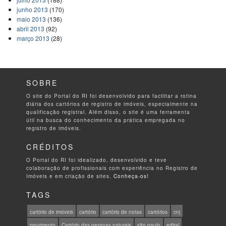
junho 2013
(170)
maio 2013
(136)
abril 2013
(92)
março 2013
(28)
SOBRE
O site do Portal do RI foi desenvolvido para facilitar a rotina
diária dos cartórios de registro de imóveis, especialmente na
qualificação registral. Além disso, o site é uma ferramenta
útil na busca do conhecimento da prática empregada no
registro de imóveis.
CRÉDITOS
O Portal do RI foi idealizado, desenvolvido e teve
colaboração de profissionais com experiência no Registro de
Imóveis e em criação de sites.
Conheça-os!
TAGS
cartório de imóveis
cartório
cartório de notas
cartórios
cnj
provimento
Cartório das pessoas naturais
são paulo
edital