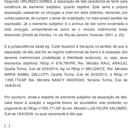
Segundo ORLANDO GOMES, a separação de fato caracteriza-se tanto pela
existência de elemento subjetivo, quanto objetivo. Este seria a própria
separação, passando os cônjuges a viver em tetos distintos, deixando, por
outras palavras, de cumprir o dever de coabitação, no mais amplo sentido da
expressão. Já o elemento subjetivo é o
animus
de dar como encerrada a
vida conjugal, comportando-se como se o vínculo matrimonial fosse
dissolvido (Direito de Família. 14. ed. Rio de Janeiro: Forense, 2001. p. 25).
E a jurisprudência desta eg. Corte Superior é tranquila no sentido de que a
separação de fato põe fim ao regime matrimonial de bens e à cessação dos
deveres matrimoniais (coabitação e fidelidade recíproca), ou seja, seus
elementos objetivos: REsp nº 678.790/PR, Rel. Ministro RAUL ARAÚJO,
Quarta Turma, DJe de 25/6/2014; Ag no REsp nº 880.229/CE, Rel. Ministra
MARIA ISABEL GALLOTTI, Quarta Turma, DJe de 20/3/2013; e REsp nº
1.595.775/AP, Rel. Ministra NANCY ANDRIGHI, Terceira Turma, DJe de
16/8/2016.
Por oportuno, ainda a respeito do elemento subjetivo da separação de fato,
cabe trazer à colação o seguinte trecho do elucidativo voto proferido no
julgamento do REsp nº 555.771/SP, do em. Ministro LUIS FELIPE SALOMÃO,
DJe de 18/5/2009, no qual claramente é dito que
[…]