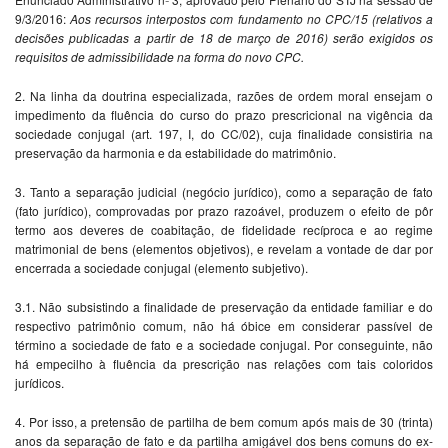
9/3/2016:
Aos recursos interpostos com
fundamento no CPC/15 (relativos a
decisões publicadas a partir de 18
de março de 2016) serão exigidos os
requisitos de admissibilidade na
forma do novo CPC.
2. Na linha da doutrina especializada, razões de ordem moral ensejam o
impedimento da fluência do curso do prazo prescricional na vigência da
sociedade conjugal (art. 197, I, do CC/02), cuja finalidade consistiria na
preservação da harmonia e da estabilidade do matrimônio.
3. Tanto a separação judicial (negócio jurídico), como a separação de fato
(fato jurídico), comprovadas por prazo razoável, produzem o efeito de pôr
termo aos deveres de coabitação, de fidelidade recíproca e ao regime
matrimonial de bens (elementos objetivos), e revelam a vontade de dar por
encerrada a sociedade conjugal (elemento subjetivo).
3.1. Não subsistindo a finalidade de preservação da entidade familiar e do
respectivo patrimônio comum, não há óbice em considerar passível de
término a sociedade de fato e a sociedade conjugal. Por conseguinte, não
há empecilho à fluência da prescrição nas relações com tais coloridos
jurídicos.
4. Por isso, a pretensão de partilha de bem comum após mais de 30 (trinta)
anos da separação de fato e da partilha amigável dos bens comuns do ex-