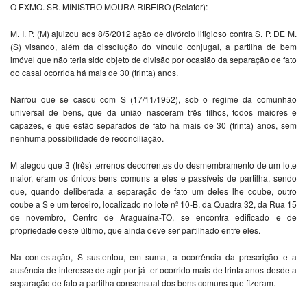
O EXMO. SR. MINISTRO MOURA RIBEIRO (Relator):
M. I. P. (M) ajuizou aos 8/5/2012 ação de divórcio litigioso contra S. P. DE M.
(S) visando, além da dissolução do vínculo conjugal, a partilha de bem
imóvel que não teria sido objeto de divisão por ocasião da separação de fato
do casal ocorrida há mais de 30 (trinta) anos.
Narrou que se casou com S (17/11/1952), sob o regime da comunhão
universal de bens, que da união nasceram três filhos, todos maiores e
capazes, e que estão separados de fato há mais de 30 (trinta) anos, sem
nenhuma possibilidade de reconciliação.
M alegou que 3 (três) terrenos decorrentes do desmembramento de um lote
maior, eram os únicos bens comuns a eles e passíveis de partilha, sendo
que, quando deliberada a separação de fato um deles lhe coube, outro
coube a S e um terceiro, localizado no lote nº 10-B, da Quadra 32, da Rua 15
de novembro, Centro de Araguaína-TO, se encontra edificado e de
propriedade deste último, que ainda deve ser partilhado entre eles.
Na contestação, S sustentou, em suma, a ocorrência da prescrição e a
ausência de interesse de agir por já ter ocorrido mais de trinta anos desde a
separação de fato a partilha consensual dos bens comuns que fizeram.