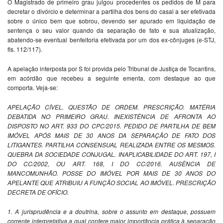
O Magistrado de primeiro grau julgou procedentes os pedidos de M para
decretar o divórcio e determinar a partilha dos bens do casal a ser efetivada
sobre o único bem que sobrou, devendo ser apurado em liquidação de
sentença o seu valor quando da separação de fato e sua atualização,
abatendo-se eventual benfeitoria efetivada por um dos ex-cônjuges (e-STJ,
fls. 112/117).
A apelação interposta por S foi provida pelo Tribunal de Justiça de Tocantins,
em acórdão que recebeu a seguinte ementa, com destaque ao que
comporta. Veja-se:
APELAÇÃO CÍVEL. QUESTÃO DE ORDEM. PRESCRIÇÃO. MATÉRIA
DEBATIDA NO PRIMEIRO GRAU. INEXISTÊNCIA DE AFRONTA AO
DISPOSTO NO ART. 933 DO CPC/2015. PEDIDO DE PARTILHA DE BEM
IMÓVEL APÓS MAIS DE 30 ANOS DA SEPARAÇÃO DE FATO DOS
LITIGANTES. PARTILHA CONSENSUAL REALIZADA ENTRE OS MESMOS.
QUEBRA DA SOCIEDADE CONJUGAL. INAPLICABILIDADE DO ART. 197, I
DO CC/2002, OU ART. 168, I DO CC/2016. AUSÊNCIA DE
MANCOMUNHÃO. POSSE DO IMÓVEL POR MAIS DE 30 ANOS DO
APELANTE QUE ATRIBUIU A FUNÇÃO SOCIAL AO IMÓVEL. PRESCRIÇÃO
DECRETA DE OFÍCIO.
1. A jurisprudência e a doutrina, sobre o assunto em destaque, possuem
corrente interpretativa a qual confere maior importância prática à separação