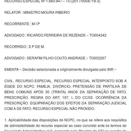
RECURSO ESPECIAL Nº 1.660.947 – TO (2017/0058718-3)
RELATOR : MINISTRO MOURA RIBEIRO
RECORRENTE : M I P
ADVOGADO : RICARDO FERREIRA DE REZENDE – TO004342
RECORRIDO : S P DE M
ADVOGADO : SERAFIM FILHO COUTO ANDRADE – TO002267
EMENTA – Decisão selecionada e originalmente divulgada pelo INR –
CIVIL. RECURSO ESPECIAL. RECURSO ESPECIAL INTERPOSTO SOB A
ÉGIDE DO NCPC. FAMÍLIA. DIVÓRCIO. PRETENSÃO DE PARTILHA DE
BENS COMUNS APÓS 30 (TRINTA) ANOS DA SEPARAÇÃO DE FATO.
PRESCRIÇÃO. REGRA DO ART. 197, I, DO CC/02. OCORRÊNCIA DA
PRESCRIÇÃO. EQUIPARAÇÃO DOS EFEITOS DA SEPARAÇÃO JUDICIAL
COM A DE FATO. RECURSO ESPECIAL NÃO PROVIDO.
1. Aplicabilidade das disposições do NCPC, no que se refere aos requisitos
de admissibilidade do recurso especial ao caso concreto ante os termos do
Enunciado Administrativo nº 3, aprovado pelo Plenário do STJ na sessão de