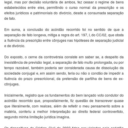
legal, mas por decisão voluntária de ambos, fez cessar o regime de bens
estabelecidos entre eles, permitindo o curso normal da prescrição e os
efeitos jurídicos e patrimoniais do divórcio, desde a consumada separação
de fato.
Em suma, a conclusão do acórdão recorrido foi no sentido de que a
separação de fato longeva, mitiga a regra do art. 197, I, do CC/02, que obsta
a fluência da prescrição entre cônjuges nas hipóteses de separação judicial
e de divórcio.
Do exposto, o cerne da controvérsia consiste em saber se, a despeito da
inexistência de previsão legal, a separação de fato muito prolongada, ou por
tempo razoável, também poderia ser considerada causa de dissolução da
sociedade conjugal e, em assim sendo, teria ou não o condão de impedir a
fluência do prazo prescricional, da pretensão de partilha de bens de ex-
cônjuges.
Inicialmente, registro que os fundamentos do bem lançado voto condutor do
acórdão recorrido que, propositalmente, fiz questão de transcrever quase
que literalmente, com realces, além de refletir o meu pensamento sobre a
matéria, conferiu a melhor interpretação ao direito federal controvertido,
segundo minha limitação jurídica imagina.
Os dispositivos do Código Civil de 2002 tidos por violados pelo acórdão