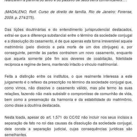
(MADALENO, Rolf. Curso de direito de família. Rio de Janeiro: Forense,
2009. p. 274/275).
Das lições doutrinárias e do entendimento jurisprudencial destacados,
extrai-se que a diferença substancial entre o término da sociedade conjugal
e a dissolução do casamento, é de que apenas esta torna irreversível aquele
matrimônio (pelo divórcio e pela morte de um dos cônjuges) e, por
conseguinte, permite às partes contraírem um novo casamento, enquanto
que aquela somente põe fim aos deveres de coabitação, fidelidade
recíproca e regime de bens, mantendo intacto o vínculo matrimonial.
Feita a distinção entre os institutos, o que realmente interessa a este
julgamento é o reflexo da prescrição no término da sociedade conjugal que,
como vimos, não dissolve o casamento válido, mas põe termo às suas
relações, fazendo não mais subsistir o compromisso de comunhão de vida,
bem como a preservação da harmonia e da estabilidade do matrimônio,
como disse a doutrina destacada.
Nesta toada, apesar do art. 1.571 do CC/02 não incluir nos seus incisos a
separação de fato no rol das causas da dissolução da sociedade conjugal,
dele consta a separação judicial, cujas consequências jurídicas são
semelhantes.