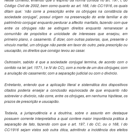
Código Civil de 2002, bem como quanto ao art. 168, I do CC/1916, os quais
ditam que: ‘não corre a prescrição entre os cônjuges na constância da
sociedade conjugal’, possui origem na preservação do ente familiar e do
patrimônio conjugal enquanto perdurar a affectio maritalis, fazendo com que
entre os cônjuges não se extingam direitos enquanto remanescer a
comunhão de propósitos e unicidade de interesses que ensejou, em
primeiro plano, o casamento. É dizer, com outras palavras, que, presente o
vínculo marital, um cônjuge não perde em favor do outro, pela prescrição ou
usucapião, os direitos que consigo levou ao casar.
Outrossim, sabido é que a sociedade conjugal termina, de acordo com o
contido na lei (art. 1571, I e IV do CC), com a morte de um dos cônjuges; com
a anulação do casamento; com a separação judicial ou com o divórcio.
Entretanto, entendo que a aplicação literal e sistemática dos dispositivos
citados poderia ensejar a conclusão equivocada de que enquanto não
sobrevier o divórcio, não corre, entre os cônjuges, em nenhuma hipótese, os
prazos de prescrição e usucapião.
Todavia, a jurisprudência e a doutrina, sobre o assunto em destaque
possuem corrente interpretativa a qual confere maior importância prática à
separação de fato, fazendo com que o art. 197, I do CC, ou o 168, I do
CC/1916 sejam vistos sob outra ótica, admitindo a incidência dos efeitos