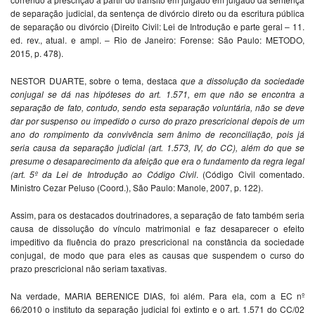
de separação judicial, da sentença de divórcio direto ou da escritura pública
de separação ou divórcio (Direito Civil: Lei de Introdução e parte geral – 11.
ed. rev., atual. e ampl. – Rio de Janeiro: Forense: São Paulo: METODO,
2015, p. 478).
NESTOR DUARTE, sobre o tema, destaca
que a dissolução da sociedade
conjugal se dá nas hipóteses do art. 1.571, em que não se encontra a
separação de fato, contudo, sendo esta separação voluntária, não se deve
dar por suspenso ou impedido o curso do prazo prescricional depois de um
ano do rompimento da convivência sem ânimo de reconciliação, pois já
seria causa da separação judicial (art. 1.573, IV, do CC), além do que se
presume o desaparecimento da afeição que era o fundamento da regra legal
(art. 5º da Lei de Introdução ao Código Civil
. (Código Civil comentado.
Ministro Cezar Peluso (Coord.), São Paulo: Manole, 2007, p. 122).
Assim, para os destacados doutrinadores, a separação de fato também seria
causa de dissolução do vínculo matrimonial e faz desaparecer o efeito
impeditivo da fluência do prazo prescricional na constância da sociedade
conjugal, de modo que para eles as causas que suspendem o curso do
prazo prescricional não seriam taxativas.
Na verdade, MARIA BERENICE DIAS, foi além. Para ela, com a EC nº
66/2010 o instituto da separação judicial foi extinto e o art. 1.571 do CC/02