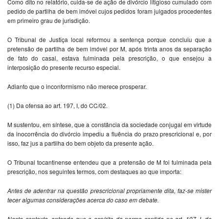
Como dito no relatório, cuida-se de ação de divórcio litigioso cumulado com
pedido de partilha de bem imóvel cujos pedidos foram julgados procedentes
em primeiro grau de jurisdição.
O Tribunal de Justiça local reformou a sentença porque concluiu que a
pretensão de partilha de bem imóvel por M, após trinta anos da separação
de fato do casal, estava fulminada pela prescrição, o que ensejou a
interposição do presente recurso especial.
Adianto que o inconformismo não merece prosperar.
(1) Da ofensa ao art. 197, I, do CC/02.
M sustentou, em síntese, que a constância da sociedade conjugal em virtude
da inocorrência do divórcio impediu a fluência do prazo prescricional e, por
isso, faz jus a partilha do bem objeto da presente ação.
O Tribunal tocantinense entendeu que a pretensão de M foi fulminada pela
prescrição, nos seguintes termos, com destaques ao que importa:
Antes de adentrar na questão prescricional propriamente dita, faz-se mister
tecer algumas considerações acerca do caso em debate.
Neste contexto, entendo que o espírito da norma contida no art. 197, I, do