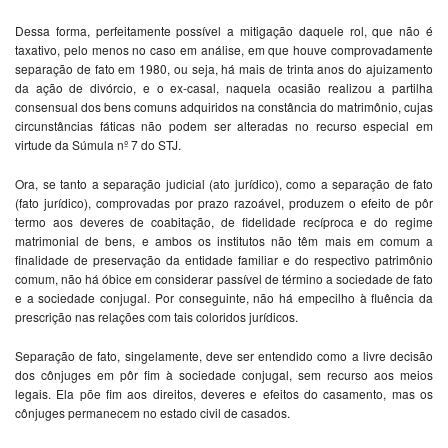
Dessa forma, perfeitamente possível a mitigação daquele rol, que não é
taxativo, pelo menos no caso em análise, em que houve comprovadamente
separação de fato em 1980, ou seja, há mais de trinta anos do ajuizamento
da ação de divórcio, e o ex-casal, naquela ocasião realizou a partilha
consensual dos bens comuns adquiridos na constância do matrimônio, cujas
circunstâncias fáticas não podem ser alteradas no recurso especial em
virtude da Súmula nº 7 do STJ.
Ora, se tanto a separação judicial (ato jurídico), como a separação de fato
(fato jurídico), comprovadas por prazo razoável, produzem o efeito de pôr
termo aos deveres de coabitação, de fidelidade recíproca e do regime
matrimonial de bens, e ambos os institutos não têm mais em comum a
finalidade de preservação da entidade familiar e do respectivo patrimônio
comum, não há óbice em considerar passível de término a sociedade de fato
e a sociedade conjugal. Por conseguinte, não há empecilho à fluência da
prescrição nas relações com tais coloridos jurídicos.
Separação de fato, singelamente, deve ser entendido como a livre decisão
dos cônjuges em pôr fim à sociedade conjugal, sem recurso aos meios
legais. Ela põe fim aos direitos, deveres e efeitos do casamento, mas os
cônjuges permanecem no estado civil de casados.