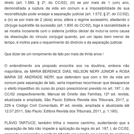
direto (art. 1.580, § 2º, do CC/02); (iii) se por mais de 1 (um) ano,
demonstrada a ruptura da vida em comum e a impossibilidade de sua
reconstituição pode ensejar a separação judicial (art. 1.572, § 2º, do CC/02);
e (iv) se por mais de 2 (dois) anos, altera o regime sucessório, afastando o
cônjuge supérstite da sucessão (art. 1.830 do CC/02), foge à razoabilidade e
se mostra incoerente com o sistema jurídico deixar de incluí-la como causa
da dissolução do vínculo conjugal quando, por um lapso bem menor de
tempo, é motivo para o requerimento do divórcio e da separação judicial.
Que dizer de um rompimento de fato por mais de trinta anos !
O entendimento ora proposto encontra eco na doutrina, embora não
majoritária, de MARIA BERENICE DIAS, NELSON NERY JÚNIOR e ROSA
MARIA DE ANDRADE NERY, que defendem que com o fim da vida em
comum pela separação de fato, seria imperioso reconhecer que desaparece
o efeito impeditivo do curso do prazo prescricional previsto no art. 197, I, do
CC/02 (respectivamente, Manual de Direito das Famílias, 12ª ed. revista,
atualizada e ampliada, São Paulo: Editora Revista dos Tribunais, 2017, p.
229 e Código Civil Comentado, 8ª ed. revista, ampliada e atualizada até
12.07.2011, São Paulo: Editora Revista dos Tribunais, 2011, p. 1.160).
FLÁVIO TARTUCE, também trilha o mesmo caminho, sustentando que a
separação de fato não impede a aplicação da regra do art. 197, I, do CC/02,
correndo a prescrição a partir do trânsito em julgado em julgado da sentença