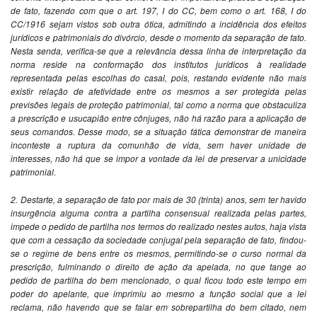
de fato, fazendo com que o art. 197, I do CC, bem como o art. 168, I do
CC/1916 sejam vistos sob outra ótica, admitindo a incidência dos efeitos
jurídicos e patrimoniais do divórcio, desde o momento da separação de fato.
Nesta senda, verifica-se que a relevância dessa linha de interpretação da
norma reside na conformação dos institutos jurídicos à realidade
representada pelas escolhas do casal, pois, restando evidente não mais
existir relação de afetividade entre os mesmos a ser protegida pelas
previsões legais de proteção patrimonial, tal como a norma que obstaculiza
a prescrição e usucapião entre cônjuges, não há razão para a aplicação de
seus comandos. Desse modo, se a situação fática demonstrar de maneira
inconteste a ruptura da comunhão de vida, sem haver unidade de
interesses, não há que se impor a vontade da lei de preservar a unicidade
patrimonial.
2. Destarte, a separação de fato por mais de 30 (trinta) anos, sem ter havido
insurgência alguma contra a partilha consensual realizada pelas partes,
impede o pedido de partilha nos termos do realizado nestes autos, haja vista
que com a cessação da sociedade conjugal pela separação de fato, findou-
se o regime de bens entre os mesmos, permitindo-se o curso normal da
prescrição, fulminando o direito de ação da apelada
, no que tange ao
pedido de partilha do bem mencionado, o qual ficou todo este tempo em
poder do apelante, que imprimiu ao mesmo a função social que a lei
reclama, não havendo que se falar em sobrepartilha do bem citado, nem