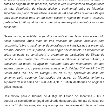
autos de origem), neste processo, somente veio a formalizar a situação fática
de total dissolução do vínculo afetivo e patrimonial entre os litigantes,
sucedida, no plano da realidade, a mais de 30 anos atrás, ‘evento este que
deve surtir efeitos para fim de fazer cessar o regime de bens e viabilizar
pretensões jurídico-patrimoniais que coloquem em polos antagônicos os ex-
consortes.’
Desse modo, possibilitar a partilha do imóvel nos termos do pretendido
neste processo, após mais de três décadas de posse exclusiva pelo
recorrente, ‘afora o sentimento de imoralidade e injustiça que a pretensão
exordial encerra em si própria, seria negar por completo os fundamentos
sobre os quais se construíram e evoluíram as instituições do Direito de
Família e do Direito das Coisas enquanto ciências jurídicas
.’ Assim, a
prescrição do direito de ação da recorrida deve ser reconhecida vez que
supera o maior prazo prescricional constante do Código Civil de 1916 – 20
(vinte) anos (art. 177 do Código Civil de 1916), aplicável ao caso em
comento, pois, segundo informações dos autos, os litigantes teriam se
separado de fato antes de 1980
(e-STJ, fls. 161/166, destaques do original e
grifos nossos).
Resumindo, para o Tribunal de Justiça do Estado do Tocantins – TO, a
quebra da sociedade conjugal em virtude da separação de fato do casal por
mais de 30 (trinta) anos, ainda que a ruptura não tivesse sido feita na forma