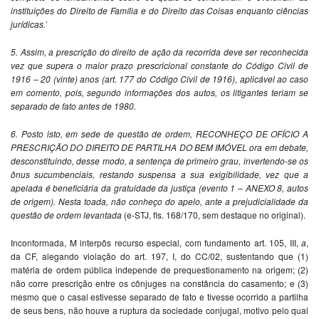
instituições do Direito de Família e do Direito das Coisas enquanto ciências
jurídicas.’
5. Assim, a prescrição do direito de ação da recorrida deve ser reconhecida
vez que supera o maior prazo prescricional constante do Código Civil de
1916 – 20 (vinte) anos (art. 177 do Código Civil de 1916), aplicável ao caso
em comento, pois, segundo informações dos autos, os litigantes teriam se
separado de fato antes de 1980.
6. Posto isto, em sede de questão de ordem, RECONHEÇO DE OFÍCIO A
PRESCRIÇÃO DO DIREITO DE PARTILHA DO BEM IMÓVEL ora em debate,
desconstituindo, desse modo, a sentença de primeiro grau, invertendo-se os
ônus sucumbenciais, restando suspensa a sua exigibilidade, vez que a
apelada é beneficiária da gratuidade da justiça (evento 1 – ANEXO 8, autos
de origem). Nesta toada, não conheço do apelo, ante a prejudicialidade da
questão de ordem levantada
(e-STJ, fls. 168/170, sem destaque no original).
Inconformada, M interpôs recurso especial, com fundamento art. 105, III,
a
,
da CF, alegando violação do art. 197, I, do CC/02, sustentando que (1)
matéria de ordem pública independe de prequestionamento na origem; (2)
não corre prescrição entre os cônjuges na constância do casamento; e (3)
mesmo que o casal estivesse separado de fato e tivesse ocorrido a partilha
de seus bens, não houve a ruptura da sociedade conjugal, motivo pelo qual