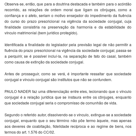
Observa-se, então, que para a doutrina destacada e também para o acórdão
recorrido, as relações de ordem moral que ligam os cônjuges, como a
confiança e o afeto, seriam o motivo ensejador do impedimento da fluência
do curso do prazo prescricional na vigência da sociedade conjugal, cuja
finalidade consistiria na preservação da harmonia e da estabilidade do
vínculo matrimonial (bem jurídico protegido).
Identificada a finalidade do legislador pela previsão legal de não permitir a
fluência do prazo prescricional na vigência da sociedade conjugal, passa-se
a perquirir, se é possível incluí-la, na separação de fato do casal, também
como causa de extinção da sociedade conjugal.
Antes de prosseguir, como se verá, é importante ressaltar que sociedade
conjugal e vínculo conjugal são institutos que não se confundem.
PAULO NADER faz uma diferenciação entre eles, lecionando que o vínculo
conjugal é a relação jurídica que se instaura entre os cônjuges, enquanto
que sociedade conjugal seria o compromisso de comunhão de vida.
Segundo o referido autor, dissolvendo-se o vínculo, extingue-se a sociedade
conjugal, enquanto que o seu término não põe termo àquele, mas apenas
aos deveres de coabitação, fidelidade recíproca e ao regime de bens, nos
termos do art. 1.576 do CC/02.