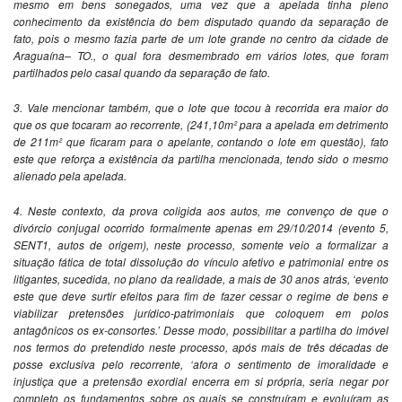
mesmo em bens sonegados, uma vez que a apelada tinha pleno
conhecimento da existência do bem disputado quando da separação de
fato, pois o mesmo fazia parte de um lote grande no centro da cidade de
Araguaína– TO., o qual fora desmembrado em vários lotes, que foram
partilhados pelo casal quando da separação de fato.
3. Vale mencionar também, que o lote que tocou à recorrida era maior do
que os que tocaram ao recorrente, (241,10m² para a apelada em detrimento
de 211m² que ficaram para o apelante, contando o lote em questão), fato
este que reforça a existência da partilha mencionada, tendo sido o mesmo
alienado pela apelada.
4. Neste contexto, da prova coligida aos autos, me convenço de que o
divórcio conjugal ocorrido formalmente apenas em 29/10/2014 (evento 5,
SENT1, autos de origem), neste processo, somente veio a formalizar a
situação fática de total dissolução do vínculo afetivo e patrimonial entre os
litigantes, sucedida, no plano da realidade, a mais de 30 anos atrás, ‘evento
este que deve surtir efeitos para fim de fazer cessar o regime de bens e
viabilizar pretensões jurídico-patrimoniais que coloquem em polos
antagônicos os ex-consortes.’ Desse modo, possibilitar a partilha do imóvel
nos termos do pretendido neste processo, após mais de três décadas de
posse exclusiva pelo recorrente, ‘afora o sentimento de imoralidade e
injustiça que a pretensão exordial encerra em si própria, seria negar por
completo os fundamentos sobre os quais se construíram e evoluíram as