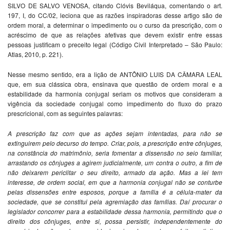
SILVO DE SALVO VENOSA, citando Clóvis Beviláqua, comentando o art.
197, I, do CC/02, leciona que as razões inspiradoras desse artigo são de
ordem moral, a determinar o impedimento ou o curso da prescrição, com o
acréscimo de que as relações afetivas que devem existir entre essas
pessoas justificam o preceito legal (Código Civil Interpretado – São Paulo:
Atlas, 2010, p. 221).
Nesse mesmo sentido, era a lição de ANTÔNIO LUIS DA CÂMARA LEAL
que, em sua clássica obra, ensinava que questão de ordem moral e a
estabilidade da harmonia conjugal seriam os motivos que consideram a
vigência da sociedade conjugal como impedimento do fluxo do prazo
prescricional, com as seguintes palavras:
A prescrição faz com que as ações sejam intentadas, para não se
extinguirem pelo decurso do tempo. Criar, pois, a prescrição entre
cônjuges,
na constância do matrimônio, seria fomentar a dissensão
no seio familiar,
arrastando os cônjuges a agirem judicialmente, um
contra o outro, a fim de
não deixarem periclitar o seu direito,
armado da ação. Mas a lei tem
interesse, de ordem social, em que
a harmonia conjugal não se conturbe
pelas dissensões entre
esposos, porque a família é a célula-mater da
sociedade, que se
constitui pela agremiação das famílias. Daí procurar o
legislador
concorrer para a estabilidade dessa harmonia, permitindo que o
direito dos cônjuges, entre si, possa persistir, independentemente
do