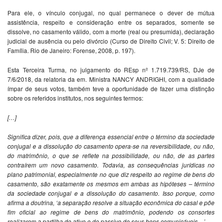
Para ele, o vínculo conjugal, no qual permanece o dever de mútua
assistência, respeito e consideração entre os separados, somente se
dissolve, no casamento válido, com a morte (real ou presumida), declaração
judicial de ausência ou pelo divórcio (Curso de Direito Civil; V. 5: Direito de
Família. Rio de Janeiro: Forense, 2008, p. 197).
Esta Terceira Turma, no julgamento do REsp nº 1.719.739/RS, DJe de
7/6/2018, da relatoria da em. Ministra NANCY ANDRIGHI, com a qualidade
ímpar de seus votos, também teve a oportunidade de fazer uma distinção
sobre os referidos institutos, nos seguintes termos:
[…]
Significa dizer, pois, que a diferença essencial entre o término da sociedade
conjugal e a dissolução do casamento opera-se na reversibilidade, ou não,
do matrimônio, o que se reflete na possibilidade, ou não, de as partes
contraírem um novo casamento. Todavia, as consequências jurídicas no
plano patrimonial, especialmente no que diz respeito ao regime de bens do
casamento, são exatamente os mesmos em ambas as hipóteses – término
da sociedade conjugal e a dissolução do casamento. Isso porque, como
afirma a doutrina, ‘a separação resolve a situação econômica do casal e põe
fim oficial ao regime de bens do matrimônio, podendo os consortes
realizarem a partilha do ativo e do passivo de seus bens comunicáveis…’.