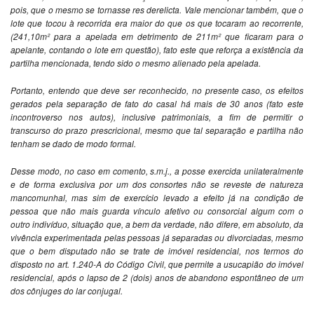
pois, que o mesmo se tornasse res derelicta. Vale mencionar também, que o
lote que tocou à recorrida era maior do que os que tocaram ao recorrente,
(241,10m² para a apelada em detrimento de 211m² que ficaram para o
apelante, contando o lote em questão), fato este que reforça a existência da
partilha mencionada, tendo sido o mesmo alienado pela apelada.
Portanto, entendo que deve ser reconhecido, no presente caso, os efeitos
gerados pela separação de fato do casal há mais de 30 anos (fato este
incontroverso nos autos), inclusive patrimoniais, a fim de permitir o
transcurso do prazo prescricional, mesmo que tal separação e partilha não
tenham se dado de modo formal.
Desse modo, no caso em comento, s.m.j., a posse exercida unilateralmente
e de forma exclusiva por um dos consortes não se reveste de natureza
mancomunhal, mas sim de exercício levado a efeito já na condição de
pessoa que não mais guarda vínculo afetivo ou consorcial algum com o
outro indivíduo, situação que, a bem da verdade, não difere, em absoluto, da
vivência experimentada pelas pessoas já separadas ou divorciadas, mesmo
que o bem disputado não se trate de imóvel residencial, nos termos do
disposto no art. 1.240-A do Código Civil, que permite a usucapião do imóvel
residencial, após o lapso de 2 (dois) anos de abandono espontâneo de um
dos cônjuges do lar conjugal.