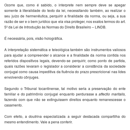
Ocorre que, como é sabido, o interprete nem sempre deve se apegar
somente à literalidade do texto da lei, necessitando também, ao realizar o
seu juízo de hermenêutica, perquirir a finalidade da norma, ou seja, a sua
razão de ser e o bem jurídico que ela visa proteger, nos exatos termos do art.
5º da Lei de Introdução às Normas do Direito Brasileiro – LINDB.
É necessária, pois, visão holográfica.
A interpretação sistemática e teleológica também são instrumentos valiosos
para ajudar a compreender o alcance e a finalidade da norma contida nos
referidos dispositivos legais, devendo-se perquirir, como ponto de partida,
quais razões levaram o legislador a considerar a constância da sociedade
conjugal como causa impeditiva da fluência do prazo prescricional nas lides
envolvendo cônjuges.
Segundo o Tribunal tocantinense, tal motivo seria a preservação do ente
familiar e do patrimônio conjugal enquanto perdurasse a
affectio maritalis,
fazendo com que não se extinguissem direitos enquanto remanescesse o
casamento.
Com efeito, a doutrina especializada a seguir destacada compartilha do
mesmo entendimento. Vale a pena conferir.