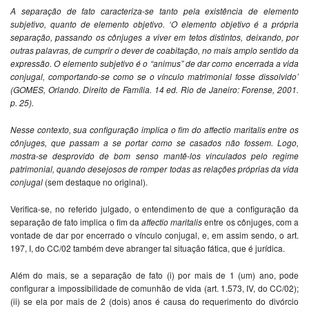
A separação de fato caracteriza-se tanto pela existência de elemento
subjetivo, quanto de elemento objetivo. ‘O elemento objetivo é a própria
separação, passando os cônjuges a viver em tetos distintos, deixando, por
outras palavras, de cumprir o dever de coabitação, no mais amplo sentido da
expressão. O elemento subjetivo é o “animus” de dar como encerrada a vida
conjugal, comportando-se como se o vínculo matrimonial fosse dissolvido’
(GOMES, Orlando. Direito de Família. 14 ed. Rio de Janeiro: Forense, 2001.
p. 25).
Nesse contexto, sua configuração implica o fim do affectio maritalis entre os
cônjuges, que passam a se portar como se casados não fossem. Logo,
mostra-se desprovido de bom senso mantê-los vinculados pelo regime
patrimonial, quando desejosos de romper todas as relações próprias da vida
conjugal
(sem destaque no original).
Verifica-se, no referido julgado, o entendimento de que a configuração da
separação de fato implica o fim da
affectio maritalis
entre os cônjuges, com a
vontade de dar por encerrado o vínculo conjugal, e, em assim sendo, o art.
197, I, do CC/02 também deve abranger tal situação fática, que é jurídica.
Além do mais, se a separação de fato (i) por mais de 1 (um) ano, pode
configurar a impossibilidade de comunhão de vida (art. 1.573, IV, do CC/02);
(ii) se ela por mais de 2 (dois) anos é causa do requerimento do divórcio