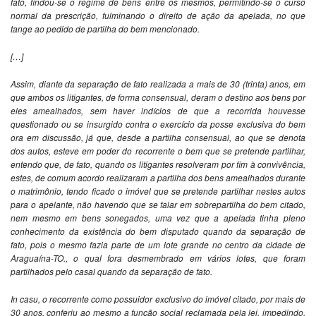
fato, findou-se o regime de bens entre os mesmos, permitindo-se o curso
normal da prescrição, fulminando o direito de ação da apelada, no que
tange ao pedido de partilha do bem mencionado.
[…]
Assim, diante da separação de fato realizada a mais de 30 (trinta) anos, em
que ambos os litigantes, de forma consensual, deram o destino aos bens por
eles amealhados, sem haver indícios de que a recorrida houvesse
questionado ou se insurgido contra o exercício da posse exclusiva do bem
ora em discussão, já que, desde a partilha consensual, ao que se denota
dos autos, esteve em poder do recorrente o bem que se pretende partilhar,
entendo que, de fato, quando os litigantes resolveram por fim à convivência,
estes, de comum acordo realizaram a partilha dos bens amealhados durante
o matrimônio, tendo ficado o imóvel que se pretende partilhar nestes autos
para o apelante, não havendo que se falar em sobrepartilha do bem citado,
nem mesmo em bens sonegados, uma vez que a apelada tinha pleno
conhecimento da existência do bem disputado quando da separação de
fato, pois o mesmo fazia parte de um lote grande no centro da cidade de
Araguaína-TO., o qual fora desmembrado em vários lotes, que foram
partilhados pelo casal quando da separação de fato.
In casu, o recorrente como possuidor exclusivo do imóvel citado, por mais de
30 anos, conferiu ao mesmo a função social reclamada pela lei, impedindo,