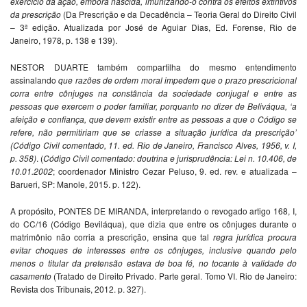
exercício da ação, embora nascida, imunizando-o contra os
efeitos extintivos
da prescrição
(Da Prescrição e da Decadência – Teoria Geral do Direito Civil
– 3ª edição. Atualizada por José de Aguiar Dias, Ed. Forense, Rio de
Janeiro, 1978, p. 138 e 139).
NESTOR DUARTE também compartilha do mesmo entendimento
assinalando
que razões de ordem moral impedem que o prazo prescricional
corra entre
cônjuges na constância da sociedade conjugal e entre as
pessoas que exercem o poder
familiar, porquanto no dizer de Beliváqua, ‘a
afeição e confiança, que devem existir entre as pessoas a que o Código se
refere, não permitiriam que se criasse a situação jurídica da
prescrição’
(Código Civil comentado, 11. ed. Rio de Janeiro, Francisco Alves, 1956, v. I,
p.
358)
. (
Código Civil comentado: doutrina e jurisprudência: Lei n. 10.406, de
10.01.2002
; coordenador Ministro Cezar Peluso, 9. ed. rev. e atualizada –
Barueri, SP: Manole, 2015. p. 122).
A propósito, PONTES DE MIRANDA, interpretando o revogado artigo 168, I,
do CC/16 (Código Beviláqua), que dizia que entre os cônjuges durante o
matrimônio não corria a prescrição, ensina que tal
regra jurídica procura
evitar choques de interesses entre
os cônjuges, inclusive quando pelo
menos o titular da pretensão estava de boa fé, no
tocante à validade do
casamento
(Tratado de Direito Privado. Parte geral. Tomo VI. Rio de Janeiro:
Revista dos Tribunais, 2012. p. 327).