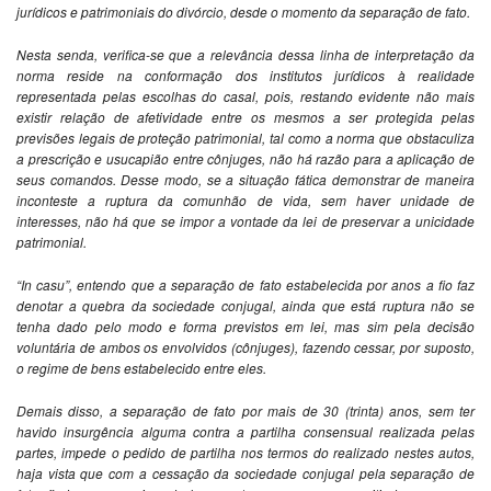
jurídicos e patrimoniais do divórcio, desde o momento da separação de fato.
Nesta senda, verifica-se que a relevância dessa linha de interpretação da
norma reside na conformação dos institutos jurídicos à realidade
representada pelas escolhas do casal, pois, restando evidente não mais
existir relação de afetividade entre os mesmos a ser protegida pelas
previsões legais de proteção patrimonial, tal como a norma que obstaculiza
a prescrição e usucapião entre cônjuges, não há razão para a aplicação de
seus comandos. Desse modo, se a situação fática demonstrar de maneira
inconteste a ruptura da comunhão de vida, sem haver unidade de
interesses, não há que se impor a vontade da lei de preservar a unicidade
patrimonial.
“In casu”, entendo que a separação de fato estabelecida por anos a fio faz
denotar a quebra da sociedade conjugal, ainda que está ruptura não se
tenha dado pelo modo e forma previstos em lei, mas sim pela decisão
voluntária de ambos os envolvidos (cônjuges), fazendo cessar, por suposto,
o regime de bens estabelecido entre eles.
Demais disso, a separação de fato por mais de 30 (trinta) anos, sem ter
havido insurgência alguma contra a partilha consensual realizada pelas
partes, impede o pedido de partilha nos termos do realizado nestes autos,
haja vista que com a cessação da sociedade conjugal pela separação de