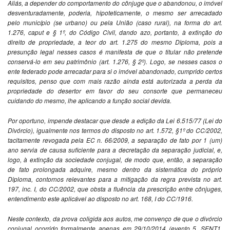
Aliás, a depender do comportamento do cônjuge que o abandonou, o imóvel
desventuradamente, poderia, hipoteticamente, o mesmo ser arrecadado
pelo município (se urbano) ou pela União (caso rural), na forma do art.
1.276, caput e § 1º, do Código Civil, dando azo, portanto, à extinção do
direito de propriedade, a teor do art. 1.275 do mesmo Diploma, pois a
presunção legal nesses casos é manifesta de que o titular não pretende
conservá-lo em seu patrimônio (art. 1.276, § 2º). Logo, se nesses casos o
ente federado pode arrecadar para si o imóvel abandonado, cumprido certos
requisitos, penso que com mais razão ainda está autorizada a perda da
propriedade do desertor em favor do seu consorte que permaneceu
cuidando do mesmo, lhe aplicando a função social devida.
Por oportuno, impende destacar que desde a edição da Lei 6.515/77 (Lei do
Divórcio), igualmente nos termos do disposto no art. 1.572, §1º do CC/2002,
tacitamente revogada pela EC n. 66/2009, a separação de fato por 1 (um)
ano servia de causa suficiente para a decretação da separação judicial, e,
logo, à extinção da sociedade conjugal, de modo que, então, a separação
de fato prolongada adquire, mesmo dentro da sistemática do próprio
Diploma, contornos relevantes para a mitigação da regra prevista no art.
197, inc. I, do CC/2002, que obsta a fluência da prescrição entre cônjuges,
entendimento este aplicável ao disposto no art. 168, I do CC/1916.
Neste contexto, da prova coligida aos autos, me convenço de que o divórcio
conjugal ocorrido formalmente apenas em 29/10/2014 (evento 5, SENT1,