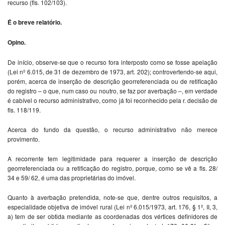
recurso (fls. 102/103).
É o breve relatório.
Opino.
De início, observe-se que o recurso fora interposto como se fosse apelação
(Lei nº 6.015, de 31 de dezembro de 1973, art. 202); controvertendo-se aqui,
porém, acerca de inserção de descrição georreferenciada ou de retificação
do registro – o que, num caso ou noutro, se faz por averbação –, em verdade
é cabível o recurso administrativo, como já foi reconhecido pela r. decisão de
fls. 118/119.
Acerca do fundo da questão, o recurso administrativo não merece
provimento.
A recorrente tem legitimidade para requerer a inserção de descrição
georreferenciada ou a retificação do registro, porque, como se vê a fls. 28/
34 e 59/ 62, é uma das proprietárias do imóvel.
Quanto à averbação pretendida, note-se que, dentre outros requisitos, a
especialidade objetiva de imóvel rural (Lei nº 6.015/1973, art. 176, § 1º, II, 3,
a) tem de ser obtida mediante as coordenadas dos vértices definidores de