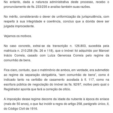
No entanto, dada a natureza administrativa deste processo, recebo o
pronunciamento de fls. 233/235 e analiso também suas razões.
No mérito, considerando o dever de uniformização da jurisprudência, com
respeito à sua integridade e coerência, concluo que a dúvida deve ser
julgada improcedente.
Vejamos os motivos.
No caso concreto, extrai-se da transcrição n. 126.803, sucedida pela
matrícula n. 210.258 (fls. 26 e 118), que o imóvel foi adquirido por Manoel
Inácio Correia, casado com Luiza Generosa Correia pelo regime da
comunhão de bens.
Fica claro, contudo, que o matrimônio de ambos, em verdade, era submetido
ao regime da separação obrigatória, “sem comunhão de bens”, como é
indicado tanto na certidão de casamento acostada à fl. 117, como na
escritura pública de negociação do imóvel às fls. 92/97, motivo pelo qual o
Registrador aponta que fará a correção de ofício.
A imposição desse regime decorre da idade da nubente à época do enlace
(mais de 50 anos), o que faz incidir a regra do artigo 258, parágrafo único, II,
do Código Civil de 1916.