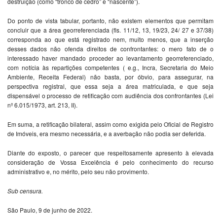
destruição (como “tronco de cedro” e “nascente”).
Do ponto de vista tabular, portanto, não existem elementos que permitam
concluir que a área georreferenciada (fls. 11/12, 13, 19/23, 24/ 27 e 37/38)
corresponda ao que está registrado nem, muito menos, que a inserção
desses dados não ofenda direitos de confrontantes: o mero fato de o
interessado haver mandado proceder ao levantamento georreferenciado,
com notícia às repartições competentes ( e.g., Incra, Secretaria do Meio
Ambiente, Receita Federal) não basta, por óbvio, para assegurar, na
perspectiva registral, que essa seja a área matriculada, e que seja
dispensável o processo de retificação com audiência dos confrontantes (Lei
nº 6.015/1973, art. 213, II).
Em suma, a retificação bilateral, assim como exigida pelo Oficial de Registro
de Imóveis, era mesmo necessária, e a averbação não podia ser deferida.
Diante do exposto, o parecer que respeitosamente apresento à elevada
consideração de Vossa Excelência é pelo conhecimento do recurso
administrativo e, no mérito, pelo seu não provimento.
Sub censura.
São Paulo, 9 de junho de 2022.