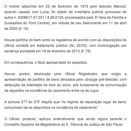
O imóvel adquirido em 23 de fevereiro de 1973 pelo falecido Manoel,
quando casado com Luzia, foi objeto de inventário judicial (processo de
autos n. 0008617-57.2011.8.26.0100, processados pela 5ª Vara da Família e
Sucessões do Foro Central), em virtude de seu falecimento em 11 de abril
de 2002 (fl. 19).
Houve partilha do bem entre os legatários de acordo com as disposições de
última vontade em testamento público (fls. 22/23), com homologação por
sentença prolatada em 18 de fevereiro de 2013 (fl. 79).
Em consequência, o título apresentado foi expedido.
Houve, porém, devolução pelo Oficial Registrador, que exigiu a
apresentação de partilha de bens deixados pelo cônjuge pré-falecido, com
atribuição da totalidade do bem ao viúvo, sob fundamento de comunicação
de aquestos na constância do casamento entre os de cujus.
A súmula 377 do STF dispõe que “no regime de separação legal de bens,
comunicam-se os adquiridos na constância do casamento”.
O Oficial, portanto, aplicou entendimento que ainda vigora perante o
Conselho Superior da Magistratura do E. Tribunal de Justiça de São Paulo: