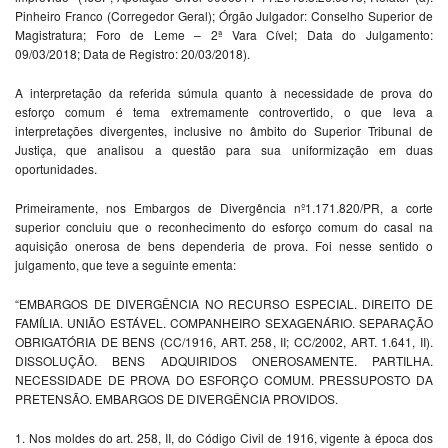
Pinheiro Franco (Corregedor Geral); Órgão Julgador: Conselho Superior de
Magistratura; Foro de Leme – 2ª Vara Cível; Data do Julgamento:
09/03/2018; Data de Registro: 20/03/2018).
A interpretação da referida súmula quanto à necessidade de prova do
esforço comum é tema extremamente controvertido, o que leva a
interpretações divergentes, inclusive no âmbito do Superior Tribunal de
Justiça, que analisou a questão para sua uniformização em duas
oportunidades.
Primeiramente, nos Embargos de Divergência nº1.171.820/PR, a corte
superior concluiu que o reconhecimento do esforço comum do casal na
aquisição onerosa de bens dependeria de prova. Foi nesse sentido o
julgamento, que teve a seguinte ementa:
“EMBARGOS DE DIVERGÊNCIA NO RECURSO ESPECIAL. DIREITO DE
FAMÍLIA. UNIÃO ESTÁVEL. COMPANHEIRO SEXAGENÁRIO. SEPARAÇÃO
OBRIGATÓRIA DE BENS (CC/1916, ART. 258, II; CC/2002, ART. 1.641, II).
DISSOLUÇÃO. BENS ADQUIRIDOS ONEROSAMENTE. PARTILHA.
NECESSIDADE DE PROVA DO ESFORÇO COMUM. PRESSUPOSTO DA
PRETENSÃO. EMBARGOS DE DIVERGÊNCIA PROVIDOS.
1. Nos moldes do art. 258, II, do Código Civil de 1916, vigente à época dos