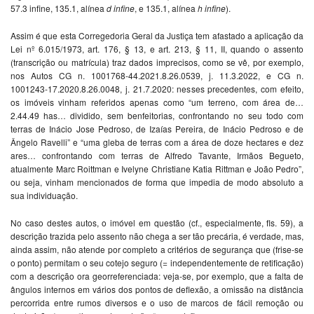
57.3 infine, 135.1, alínea
d infine
, e 135.1, alínea
h infine
).
Assim é que esta Corregedoria Geral da Justiça tem afastado a aplicação da
Lei nº 6.015/1973, art. 176, § 13, e art. 213, § 11, II, quando o assento
(transcrição ou matrícula) traz dados imprecisos, como se vê, por exemplo,
nos Autos CG n. 1001768-44.2021.8.26.0539, j. 11.3.2022, e CG n.
1001243-17.2020.8.26.0048, j. 21.7.2020: nesses precedentes, com efeito,
os imóveis vinham referidos apenas como “um terreno, com área de…
2.44.49 has… dividido, sem benfeitorias, confrontando no seu todo com
terras de Inácio Jose Pedroso, de Izaías Pereira, de Inácio Pedroso e de
Ângelo Ravelli” e “uma gleba de terras com a área de doze hectares e dez
ares… confrontando com terras de Alfredo Tavante, Irmãos Begueto,
atualmente Marc Roittman e Ivelyne Christiane Katia Rittman e João Pedro”,
ou seja, vinham mencionados de forma que impedia de modo absoluto a
sua individuação.
No caso destes autos, o imóvel em questão (cf., especialmente, fls. 59), a
descrição trazida pelo assento não chega a ser tão precária, é verdade, mas,
ainda assim, não atende por completo a critérios de segurança que (frise-se
o ponto) permitam o seu cotejo seguro (= independentemente de retificação)
com a descrição ora georreferenciada: veja-se, por exemplo, que a falta de
ângulos internos em vários dos pontos de deflexão, a omissão na distância
percorrida entre rumos diversos e o uso de marcos de fácil remoção ou