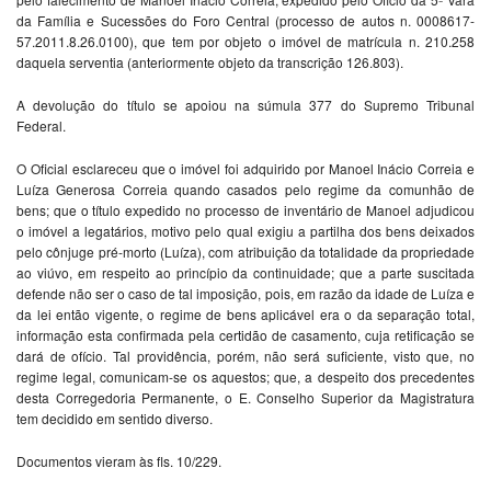
da Família e Sucessões do Foro Central (processo de autos n. 0008617-
57.2011.8.26.0100), que tem por objeto o imóvel de matrícula n. 210.258
daquela serventia (anteriormente objeto da transcrição 126.803).
A devolução do título se apoiou na súmula 377 do Supremo Tribunal
Federal.
O Oficial esclareceu que o imóvel foi adquirido por Manoel Inácio Correia e
Luíza Generosa Correia quando casados pelo regime da comunhão de
bens; que o título expedido no processo de inventário de Manoel adjudicou
o imóvel a legatários, motivo pelo qual exigiu a partilha dos bens deixados
pelo cônjuge pré-morto (Luíza), com atribuição da totalidade da propriedade
ao viúvo, em respeito ao princípio da continuidade; que a parte suscitada
defende não ser o caso de tal imposição, pois, em razão da idade de Luíza e
da lei então vigente, o regime de bens aplicável era o da separação total,
informação esta confirmada pela certidão de casamento, cuja retificação se
dará de ofício. Tal providência, porém, não será suficiente, visto que, no
regime legal, comunicam-se os aquestos; que, a despeito dos precedentes
desta Corregedoria Permanente, o E. Conselho Superior da Magistratura
tem decidido em sentido diverso.
Documentos vieram às fls. 10/229.