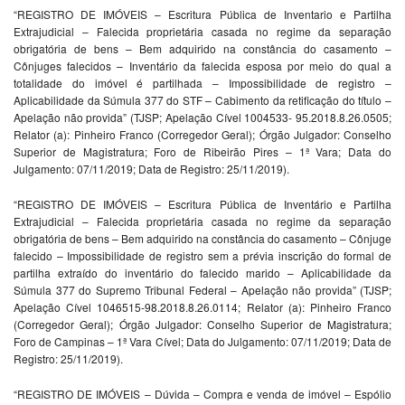
“REGISTRO DE IMÓVEIS – Escritura Pública de Inventario e Partilha
Extrajudicial – Falecida proprietária casada no regime da separação
obrigatória de bens – Bem adquirido na constância do casamento –
Cônjuges falecidos – Inventário da falecida esposa por meio do qual a
totalidade do imóvel é partilhada – Impossibilidade de registro –
Aplicabilidade da Súmula 377 do STF – Cabimento da retificação do título –
Apelação não provida” (TJSP; Apelação Cível 1004533- 95.2018.8.26.0505;
Relator (a): Pinheiro Franco (Corregedor Geral); Órgão Julgador: Conselho
Superior de Magistratura; Foro de Ribeirão Pires – 1ª Vara; Data do
Julgamento: 07/11/2019; Data de Registro: 25/11/2019).
“REGISTRO DE IMÓVEIS – Escritura Pública de Inventário e Partilha
Extrajudicial – Falecida proprietária casada no regime da separação
obrigatória de bens – Bem adquirido na constância do casamento – Cônjuge
falecido – Impossibilidade de registro sem a prévia inscrição do formal de
partilha extraído do inventário do falecido marido – Aplicabilidade da
Súmula 377 do Supremo Tribunal Federal – Apelação não provida” (TJSP;
Apelação Cível 1046515-98.2018.8.26.0114; Relator (a): Pinheiro Franco
(Corregedor Geral); Órgão Julgador: Conselho Superior de Magistratura;
Foro de Campinas – 1ª Vara Cível; Data do Julgamento: 07/11/2019; Data de
Registro: 25/11/2019).
“REGISTRO DE IMÓVEIS – Dúvida – Compra e venda de imóvel – Espólio