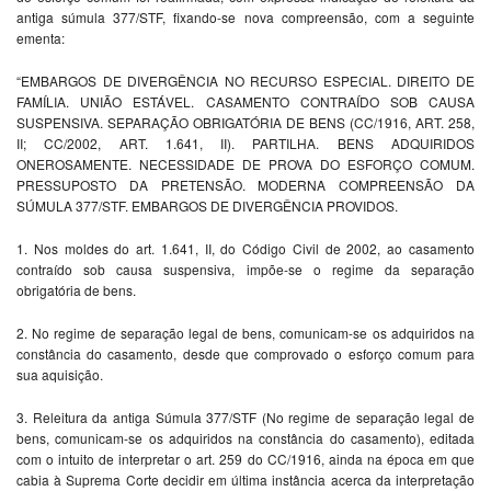
antiga súmula 377/STF, fixando-se nova compreensão, com a seguinte
ementa:
“EMBARGOS DE DIVERGÊNCIA NO RECURSO ESPECIAL. DIREITO DE
FAMÍLIA. UNIÃO ESTÁVEL. CASAMENTO CONTRAÍDO SOB CAUSA
SUSPENSIVA. SEPARAÇÃO OBRIGATÓRIA DE BENS (CC/1916, ART. 258,
II; CC/2002, ART. 1.641, II). PARTILHA. BENS ADQUIRIDOS
ONEROSAMENTE. NECESSIDADE DE PROVA DO ESFORÇO COMUM.
PRESSUPOSTO DA PRETENSÃO. MODERNA COMPREENSÃO DA
SÚMULA 377/STF. EMBARGOS DE DIVERGÊNCIA PROVIDOS.
1. Nos moldes do art. 1.641, II, do Código Civil de 2002, ao casamento
contraído sob causa suspensiva, impõe-se o regime da separação
obrigatória de bens.
2. No regime de separação legal de bens, comunicam-se os adquiridos na
constância do casamento, desde que comprovado o esforço comum para
sua aquisição.
3. Releitura da antiga Súmula 377/STF (No regime de separação legal de
bens, comunicam-se os adquiridos na constância do casamento), editada
com o intuito de interpretar o art. 259 do CC/1916, ainda na época em que
cabia à Suprema Corte decidir em última instância acerca da interpretação