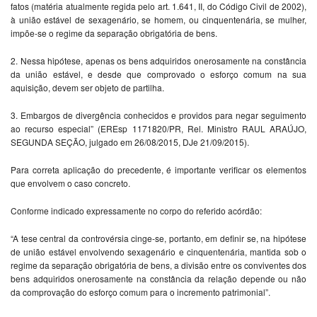
fatos (matéria atualmente regida pelo art. 1.641, II, do Código Civil de 2002),
à união estável de sexagenário, se homem, ou cinquentenária, se mulher,
impõe-se o regime da separação obrigatória de bens.
2. Nessa hipótese, apenas os bens adquiridos onerosamente na constância
da união estável, e desde que comprovado o esforço comum na sua
aquisição, devem ser objeto de partilha.
3. Embargos de divergência conhecidos e providos para negar seguimento
ao recurso especial” (EREsp 1171820/PR, Rel. Ministro RAUL ARAÚJO,
SEGUNDA SEÇÃO, julgado em 26/08/2015, DJe 21/09/2015).
Para correta aplicação do precedente, é importante verificar os elementos
que envolvem o caso concreto.
Conforme indicado expressamente no corpo do referido acórdão:
“A tese central da controvérsia cinge-se, portanto, em definir se, na hipótese
de união estável envolvendo sexagenário e cinquentenária, mantida sob o
regime da separação obrigatória de bens, a divisão entre os conviventes dos
bens adquiridos onerosamente na constância da relação depende ou não
da comprovação do esforço comum para o incremento patrimonial”.