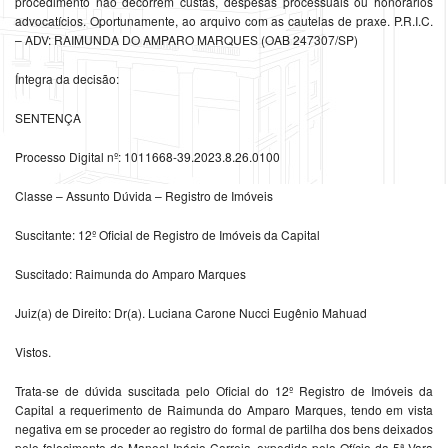
procedimento não decorrem custas, despesas processuais ou honorários
advocatícios. Oportunamente, ao arquivo com as cautelas de praxe. P.R.I.C.
– ADV: RAIMUNDA DO AMPARO MARQUES (OAB 247307/SP)
Íntegra da decisão:
SENTENÇA
Processo Digital nº: 1011668-39.2023.8.26.0100
Classe – Assunto Dúvida – Registro de Imóveis
Suscitante: 12º Oficial de Registro de Imóveis da Capital
Suscitado: Raimunda do Amparo Marques
Juiz(a) de Direito: Dr(a). Luciana Carone Nucci Eugênio Mahuad
Vistos.
Trata-se de dúvida suscitada pelo Oficial do 12º Registro de Imóveis da
Capital a requerimento de Raimunda do Amparo Marques, tendo em vista
negativa em se proceder ao registro do formal de partilha dos bens deixados
pelo falecimento de Manoel Inácio Correia, expedido pelo Ofício da 5ª Vara