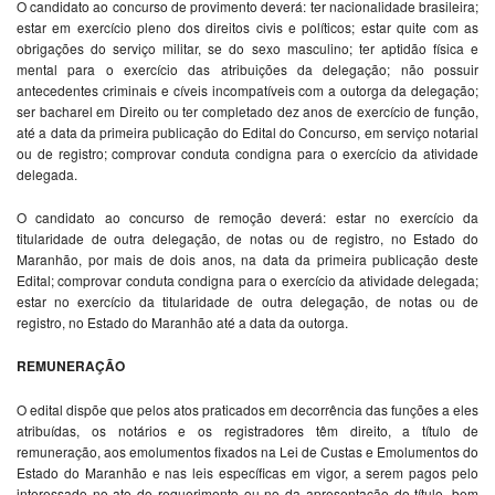
O candidato ao concurso de provimento deverá: ter nacionalidade brasileira;
estar em exercício pleno dos direitos civis e políticos; estar quite com as
obrigações do serviço militar, se do sexo masculino; ter aptidão física e
mental para o exercício das atribuições da delegação; não possuir
antecedentes criminais e cíveis incompatíveis com a outorga da delegação;
ser bacharel em Direito ou ter completado dez anos de exercício de função,
até a data da primeira publicação do Edital do Concurso, em serviço notarial
ou de registro; comprovar conduta condigna para o exercício da atividade
delegada.
O candidato ao concurso de remoção deverá: estar no exercício da
titularidade de outra delegação, de notas ou de registro, no Estado do
Maranhão, por mais de dois anos, na data da primeira publicação deste
Edital; comprovar conduta condigna para o exercício da atividade delegada;
estar no exercício da titularidade de outra delegação, de notas ou de
registro, no Estado do Maranhão até a data da outorga.
REMUNERAÇÃO
O edital dispõe que pelos atos praticados em decorrência das funções a eles
atribuídas, os notários e os registradores têm direito, a título de
remuneração, aos emolumentos fixados na Lei de Custas e Emolumentos do
Estado do Maranhão e nas leis específicas em vigor, a serem pagos pelo
interessado no ato do requerimento ou no da apresentação do título, bem