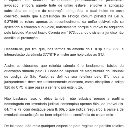
invocado: embora aquele trate de união estável, envolve a aplicação
subsidiária do regime da separação obrigatória, o qual incide no caso
concreto, sendo que a presunção do esforço comum prevista na Lei n.
9.278/96 se refere apenas ao reconhecimento da união estável, não se
aplicando à situação sub judice, notadamente porque o imóvel foi adquirido
pelo falecido Manoel Inácio Correia em 1973, quando o sistema jurídico não
admitia tal presunção.
Ressalta-se, por fim, que, nos termos da ementa do EREsp 1.623.858, a
interpretação da súmula 377/STF é mister que hoje cabe ao STJ.
Assim, considerando que referida súmula é o fundamento básico da
orientação firmada pelo C. Conselho Superior da Magistratura do Tribunal
de Justiça de São Paulo, se definida sua releitura pelo STJ, toda a
jurisprudência deve ser uniformemente orientada, como disciplina o artigo
926 do CPC, o que passa a ser feito por este juízo.
Não bastasse isso, o óbice também não subsiste porque a partilha
homologada em inventário judicial contemplou apenas 50% do imóvel (fls.
64/71 e 79, com destaque para fl. 66), o que indica resguardo à parcela de
eventual comunicação do bem adquirido na constância do casamento.
De tal modo, não resta qualquer empecilho para registro da partilha relativa