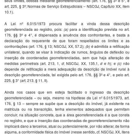
seus limites, obtidas mediante georreferenciamento (art. 176, §§ 3º e 5°, e
art. 225, § 3º; Normas de Serviço Extrajudiciais – NSCGJ, Capítulo XX, item
10.1).
A Lei nº 6.015/1973 procura facilitar a vinda dessa descrição
georreferenciada ao registro, pois:
(a)
para a identificação prevista no art.
176, §§ 3º e 4°, é dispensada a anuência dos confrontantes, e basta a
declaração do requerente de que foram respeitados os limites e as
confrontações (art. 176, § 13; NSCGJ, XX, 57.2);
(b)
é admitida a retificação
unilateral, quando se visar à indicação de rumos, ângulos de deflexão ou
inserção de coordenadas georreferenciadas, sem que haja alteração de
medidas perimetrais (art. 213, 1,
d
; NSCGJ, XX, 135.1,
d
e
h
); e
(c)
não
depende de retificação a mera adequação da descrição de imóvel rural à
descrição georreferenciada, tal exigida pelo art. 176, §§ 3º e 4°, e pelo art.
225, § 3° (art. 213, § 11, II).
Ainda nos casos que em esteja facilitado o ingresso da descrição
georreferenciada – ou seja, mesmo na hipótese da Lei nº 6.015/1973, art.
176, § 13 – sempre se supõe que a descrição do imóvel, já existente na
matrícula ou na transcrição, tenha elementos adequados que permitam
concluir, na situação concreta, que a área georreferenciada é a que consta
no registro, e que a inserção das coordenadas de georreferenciamento não
implicará dano a terceiros, atual ou potencialmente, por não alterar, de forma
alguma, a conformidade física do imóvel (nesse sentido, cf. NSCGJ, XX, itens