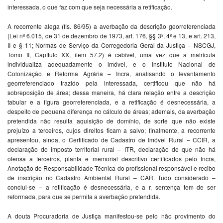
interessada, o que faz com que seja necessária a retificação.
A recorrente alega (fls. 86/95) a averbação da descrição georreferenciada
(Lei nº 6.015, de 31 de dezembro de 1973, art. 176, §§ 3º, 4º e 13, e art. 213,
II e § 11; Normas de Serviço da Corregedoria Geral da Justiça – NSCGJ,
Tomo II, Capítulo XX, item 57.2) é cabível, uma vez que a matrícula
individualiza adequadamente o imóvel, e o Instituto Nacional de
Colonização e Reforma Agrária – Incra, analisando o levantamento
georreferenciado trazido pela interessada, certificou que não há
sobreposição de área; dessa maneira, há clara relação entre a descrição
tabular e a figura georreferenciada, e a retificação é desnecessária, a
despeito de pequena diferença no cálculo de áreas; ademais, da averbação
pretendida não resulta aquisição de domínio, de sorte que não existe
prejuízo a terceiros, cujos direitos ficam a salvo; finalmente, a recorrente
apresentou, ainda, o Certificado de Cadastro de Imóvel Rural – CCIR, a
declaração do imposto territorial rural – ITR, declaração de que não há
ofensa a terceiros, planta e memorial descritivo certificados pelo Incra,
Anotação de Responsabilidade Técnica do profissional responsável e recibo
de inscrição no Cadastro Ambiental Rural – CAR. Tudo considerado –
conclui-se – a retificação é desnecessária, e a r. sentença tem de ser
reformada, para que se permita a averbação pretendida.
A douta Procuradoria de Justiça manifestou-se pelo não provimento do