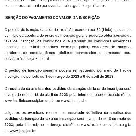
como o ressarcimento por eventuais atos gratuitos praticados.
ISENÇÃO DO PAGAMENTO DO VALOR DA INSCRIÇÃO
O pedido de isenção da taxa de inscrição ocorrerá por 30 (trinta) dias, antes
do início da abertura do prazo da inscrição geral e poderão obter isenção da
taxa de inscrição, os candidatos que atendam às condições específicas
descritas no edital: cidadãos desempregados, doadores de sangue,
doadores de medula óssea, eleitores convocados e nomeados para
servirem à Justiça Eleitoral.
O
pedido de isenção
somente poderá ser requerido por meio do link de
inscrição, no período de
8 de março de 2023 a 6 de abril de 2023
.
O
resultado da análise dos pedidos de isenção de taxa de inscrição
será
divulgado no dia
18 de abril de 2023
pela Internet, no endereço eletrônico
www.institutoconsulplan.org.br ou www.tjma.jus.br.
Julgados os eventuais recursos, o
resultado definitivo da análise dos
pedidos de isenção de taxa de inscrição
será divulgado no
3 de maio de
2023
, pela Internet, no endereço eletrônico www.institutoconsulplan.org.br
ou www.tjma.jus.br.