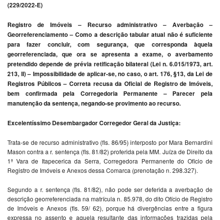
(229/2022-E)
Registro de Imóveis – Recurso administrativo – Averbação –
Georreferenciamento – Como a descrição tabular atual não é suficiente
para fazer concluir, com segurança, que corresponda àquela
georreferenciada, que ora se apresenta a exame, o averbamento
pretendido depende de prévia retificação bilateral (Lei n. 6.015/1973, art.
213, II) – Impossibilidade de aplicar-se, no caso, o art. 176, §13, da Lei de
Registros Públicos – Correta recusa da Oficial de Registro de Imóveis,
bem confirmada pela Corregedoria Permanente – Parecer pela
manutenção da sentença, negando-se provimento ao recurso.
Excelentíssimo Desembargador Corregedor Geral da Justiça:
Trata-se de recurso administrativo (fls. 86/95) interposto por Mara Bernardini
Mason contra a r. sentença (fls. 81/82) proferida pela MM. Juíza de Direito da
1ª Vara de Itapecerica da Serra, Corregedora Permanente do Oficio de
Registro de Imóveis e Anexos dessa Comarca (prenotação n. 298.327).
Segundo a r. sentença (fls. 81/82), não pode ser deferida a averbação de
descrição georreferenciada na matrícula n. 85.978, do dito Ofício de Registro
de Imóveis e Anexos (fls. 59/ 62), porque há divergências entre a figura
expressa no assento e aquela resultante das informações trazidas pela