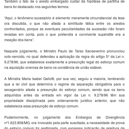
Também o fato de o aresto embargado cuidar da hipótese de partilha de
bens foi destacado nos seguintes termos:
“Aqui, o fenômeno sucessório é elemento meramente circunstancial da tese
ora discutida, o que não afasta a similitude fática entre os arestos
confrontados, porque as eventuais peculiaridades da sucessão não foram
levadas em conta, pois o que pretendia a convivente supérstite era a
meação dos bens”.
Naquele julgamento, o Ministro Paulo de Tarso Sanseverino pronunciou
voto-vencido, no qual defendeu a aplicação da regra do artigo 5º da Lei n.
9.278/96, que estabelece exatamente a presunção legal do esforço comum
na aquisição onerosa de bens na constância de união estável.
A Ministra Maria Isabel Gallotti, por sua vez, seguiu a maioria, lembrando
que a lei civil que determina o regime da separação obrigatória para o
sexagenário afasta a presunção do esforço comum, sendo que os bens
adquiridos antes da entrada em vigor da Lei n. 9.278/96 têm sua
propriedade disciplinada pelo ordenamento jurídico anterior, que não
estabelecia essa presunção de esforço comum.
Posteriormente, no julgamento dos Embargos de Divergência
nº1.623.858/MG, ora invocado pela parte suscitada, a necessidade de prova
do esforço comum foi reafirmada, com expressa indicação de releitura da