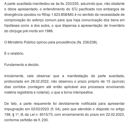
A parte suscitada manifestou-se às fls. 233/235, aduzindo que, não obstante
o óbice apresentado, o entendimento do STJ pacificado nos embargos de
divergência opostos no REsp 1.623.858/MG é no sentido da necessidade de
comprovação do esforço comum para que haja comunicação dos bens em
hipóteses como a dos autos, o que dispensa a apresentação de inventário
do cônjuge pré-morto em 1986.
O Ministério Público opinou pela procedência (fls. 236/238).
É o relatório.
Fundamento e decido.
Inicialmente, vale observar que a manifestação da parte suscitada,
protocolada em 28.02.2022, não observou o prazo próprio de 15 (quinze)
dias corridos (contagem até então aplicável aos processos envolvendo
matéria registrária e notarial), o que a torna intempestiva.
De fato, a parte requerente foi devidamente notificada para apresentar
impugnação em 02/02/2023 (fl. 04), pelo que atendido o disposto no artigo
198, § 1º, III, da Lei n. 6015/73, com encerramento do prazo em 22.02.2023,
conforme certidão de fl. 230.