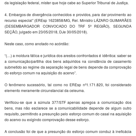
da legislação federal, mister que hoje cabe ao Superior Tribunal de Justiça.
4. Embargos de divergência conhecidos e providos, para dar provimento ao
recurso especial” (EREsp 1623858/MG, Rel. Ministro LÁZARO GUIMARÃES
(DESEMBARGADOR CONVOCADO DO TRF 5ª REGIÃO), SEGUNDA
SEÇÃO, julgado em 23/05/2018, DJe 30/05/2018).
Neste caso, como anotado no acórdão:
“(…) a moldura fática e jurídica dos arestos confrontados é idêntica: saber se
a comunicação/partilha dos bens adquiridos na constância de casamento
submetido ao regime da separação legal de bens depende da comprovação
do esforço comum na aquisição do acervo”.
O fenômeno sucessório, tal como no EREsp nº1.171.820, foi considerado
elemento meramente circunstancial da celeuma.
Verificou-se que a súmula 377/STF apenas apregoa a comunicação dos
bens, mas não esclarece se a comunicabilidade depende de algum outro
requisito, permitindo a presunção pelo esforço comum do casal na aquisição
do acervo ou exigindo comprovação desse esforço.
A conclusão foi de que a presunção do esforço comum conduz à ineficácia