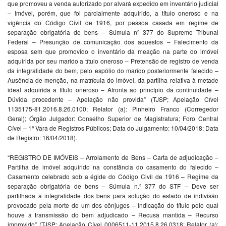
que promoveu a venda autorizado por alvará expedido em inventário judicial
– Imóvel, porém, que foi parcialmente adquirido, a título oneroso e na
vigência do Código Civil de 1916, por pessoa casada em regime de
separação obrigatória de bens – Súmula nº 377 do Supremo Tribunal
Federal – Presunção de comunicação dos aquestos – Falecimento da
esposa sem que promovido o inventário da meação na parte do imóvel
adquirida por seu marido a título oneroso – Pretensão de registro de venda
da integralidade do bem, pelo espólio do marido posteriormente falecido –
Ausência de menção, na matrícula do imóvel, da partilha relativa à metade
ideal adquirida a título oneroso – Afronta ao princípio da continuidade –
Dúvida procedente – Apelação não provida” (TJSP; Apelação Cível
1135175-81.2016.8.26.0100; Relator (a): Pinheiro Franco (Corregedor
Geral); Órgão Julgador: Conselho Superior de Magistratura; Foro Central
Cível – 1ª Vara de Registros Públicos; Data do Julgamento: 10/04/2018; Data
de Registro: 16/04/2018).
“REGISTRO DE IMÓVEIS – Arrolamento de Bens – Carta de adjudicação –
Partilha de imóvel adquirido na constância do casamento do falecido –
Casamento celebrado sob a égide do Código Civil de 1916 – Regime da
separação obrigatória de bens – Súmula n.º 377 do STF – Deve ser
partilhada a integralidade dos bens para solução do estado de indivisão
provocado pela morte de um dos cônjuges – Indicação do título pelo qual
houve a transmissão do bem adjudicado – Recusa mantida – Recurso
improvido” (TJSP; Apelação Cível 0006511-11.2015.8.26.0318; Relator (a):