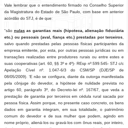
Vale lembrar que o entendimento firmado no Conselho Superior
da Magistratura do Estado de São Paulo, com base em anterior
acórdão do STJ, é de que:
“são
nulas
as garantias reais (hipoteca, alienação fiduciária
etc.) ou pessoais (aval, fiança etc.) prestadas por terceiros
,
salvo quando prestadas pelas pessoas físicas participantes da
empresa emitente, por esta, por outras pessoas jurídicas ou em
transações realizadas entre produtores rurais ou entre estes e
suas cooperativas (art. 60, §§ 3º e 4º)- REsp nº.599.545- STJ c/c
Apelação Cível nº. 1.047-6/3 do CSM/SP (DJE/SP de
08/05/2009). ‘E não se configura, diante da outorga manifestada
pela cônjuge do devedor, a hipótese de nulidade prevista no
artigo 60, parágrafo 3º, do Decreto-lei nº. 167/67, que veda a
prestação de garantia por terceiros em cédula rural sacada por
pessoa física. Assim porque, no presente caso concreto, os bens
dados em garantia integram, em sua totalidade, o patrimônio
comum do devedor e de sua mulher que podem, agindo em
nome próprio, aliená-los ou gravá-los com ônus reais, por inteiro,