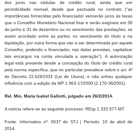
dos juros nas cédulas de crédito rural, ainda que em
periodicidade mensal, desde que pactuada no contrato (“as
importâncias fornecidas pelo financiador vencerão juros às taxas
que o Conselho Monetário Nacional fixar e serão exigíveis em 30
de junho e 31 de dezembro ou no vencimento das prestações, se
assim acordado entre as partes; no vencimento do título e na
liquidação, por outra forma que vier a ser determinada por aquele
Conselho, podendo o financiador, nas datas previstas, capitalizar
tais encargos na conta vinculada a operação”). A autorização
legal está presente desde a concepção do título de crédito rural
pela norma específica, que no particular prevalece sobre o art. 4º
do Decreto 22.626⁄1933 (Lei de Usura), e não sofreu qualquer
influência com a edição da MP 1.963-17⁄2000 (2.170-36⁄2001).
Rel. Min. Maria Isabel Gallotti, julgado em 26/2/2014.
A notícia refere-se ao seguinte processo: REsp 1.333.977-MT.
Fonte: Informativo nº. 0537 do STJ | Período: 10 de abril de
2014.