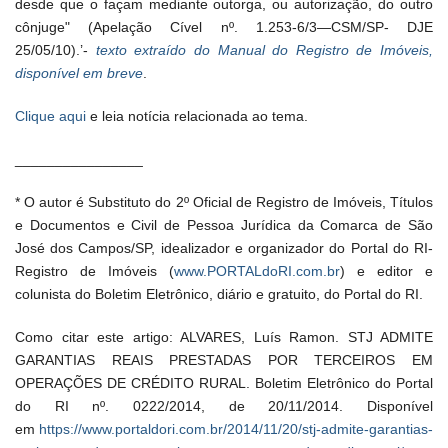
desde que o façam mediante outorga, ou autorização, do outro
cônjuge" (Apelação Cível nº. 1.253-6/3—CSM/SP- DJE
25/05/10).’-
texto extraído do
Manual do Registro de Imóveis,
disponível em breve
.
Clique aqui
e leia notícia relacionada ao tema.
________________
* O autor é Substituto do 2º Oficial de Registro de Imóveis, Títulos
e Documentos e Civil de Pessoa Jurídica da Comarca de São
José dos Campos/SP, idealizador e organizador do Portal do RI-
Registro de Imóveis (
www.PORTALdoRI.com.br
) e editor e
colunista do Boletim Eletrônico, diário e gratuito, do Portal do RI.
Como citar este artigo: ALVARES, Luís Ramon. STJ ADMITE
GARANTIAS REAIS PRESTADAS POR TERCEIROS EM
OPERAÇÕES DE CRÉDITO RURAL. Boletim Eletrônico do Portal
do RI nº. 0222/2014, de 20/11/2014. Disponível
em
https://www.portaldori.com.br/2014/11/20/stj-admite-garantias-