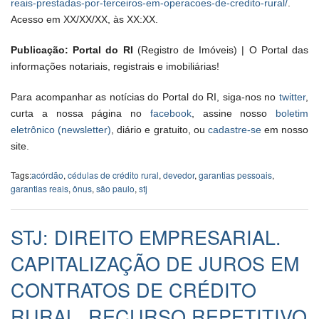
reais-prestadas-por-terceiros-em-operacoes-de-credito-rural/
.
Acesso em XX/XX/XX, às XX:XX.
Publicação: Portal do RI
(Registro de Imóveis) | O Portal das
informações notariais, registrais e imobiliárias!
Para acompanhar as notícias do Portal do RI, siga-nos no
twitter
,
curta a nossa página no
facebook
, assine nosso
boletim
eletrônico (newsletter)
, diário e gratuito, ou
cadastre-se
em nosso
site.
Tags:
acórdão
,
cédulas de crédito rural
,
devedor
,
garantias pessoais
,
garantias reais
,
ônus
,
são paulo
,
stj
STJ: DIREITO EMPRESARIAL.
CAPITALIZAÇÃO DE JUROS EM
CONTRATOS DE CRÉDITO
RURAL. RECURSO REPETITIVO