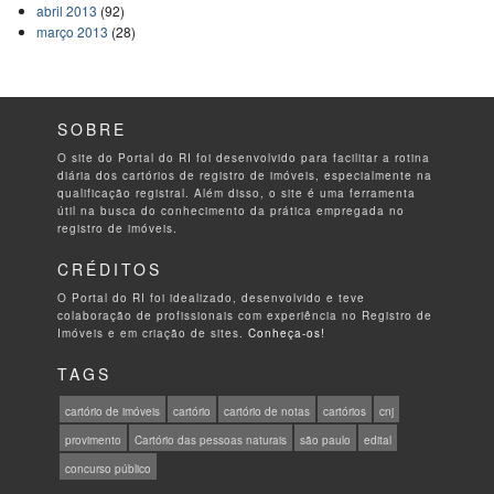
abril 2013
(92)
março 2013
(28)
SOBRE
O site do Portal do RI foi desenvolvido para facilitar a rotina
diária dos cartórios de registro de imóveis, especialmente na
qualificação registral. Além disso, o site é uma ferramenta
útil na busca do conhecimento da prática empregada no
registro de imóveis.
CRÉDITOS
O Portal do RI foi idealizado, desenvolvido e teve
colaboração de profissionais com experiência no Registro de
Imóveis e em criação de sites.
Conheça-os!
TAGS
cartório de imóveis
cartório
cartório de notas
cartórios
cnj
provimento
Cartório das pessoas naturais
são paulo
edital
concurso público