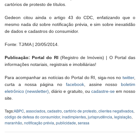
cartórios de protesto de títulos.
Gedeon citou ainda o artigo 43 do CDC, enfatizando que o
mesmo nada diz sobre notificação prévia, e sim sobre inexatidão
de dados e cadastros do consumidor.
Fonte: TJ/MA | 20/05/2014.
Publicação: Portal do RI
(Registro de Imóveis) | O Portal das
informações notariais, registrais e imobiliárias!
Para acompanhar as notícias do Portal do RI, siga-nos no
twitter
,
curta a nossa página no
facebook
, assine nosso
boletim
eletrônico (newsletter)
, diário e gratuito, ou
cadastre-se
em nosso
site.
Tags:
ABPC
,
associados
,
cadastro
,
cartório de protesto
,
clientes negativados
,
código de defesa do consumidor
,
inadimplentes
,
jurisprudência
,
legislação
,
maranhão
,
notificação prévia
,
publicidade
,
serasa