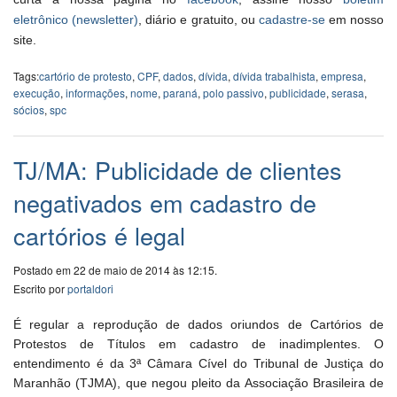
eletrônico (newsletter)
, diário e gratuito, ou
cadastre-se
em nosso
site.
Tags:
cartório de protesto
,
CPF
,
dados
,
dívida
,
dívida trabalhista
,
empresa
,
execução
,
informações
,
nome
,
paraná
,
polo passivo
,
publicidade
,
serasa
,
sócios
,
spc
TJ/MA: Publicidade de clientes
negativados em cadastro de
cartórios é legal
Postado em 22 de maio de 2014 às 12:15.
Escrito por
portaldori
É regular a reprodução de dados oriundos de Cartórios de
Protestos de Títulos em cadastro de inadimplentes. O
entendimento é da 3ª Câmara Cível do Tribunal de Justiça do
Maranhão (TJMA), que negou pleito da Associação Brasileira de