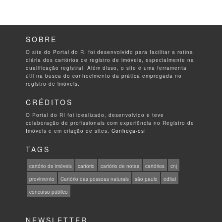
SOBRE
O site do Portal do RI foi desenvolvido para facilitar a rotina
diária dos cartórios de registro de imóveis, especialmente na
qualificação registral. Além disso, o site é uma ferramenta
útil na busca do conhecimento da prática empregada no
registro de imóveis.
CRÉDITOS
O Portal do RI foi idealizado, desenvolvido e teve
colaboração de profissionais com experiência no Registro de
Imóveis e em criação de sites.
Conheça-os!
TAGS
cartório de imóveis
cartório
cartório de notas
cartórios
cnj
provimento
Cartório das pessoas naturais
são paulo
edital
concurso público
NEWSLETTER