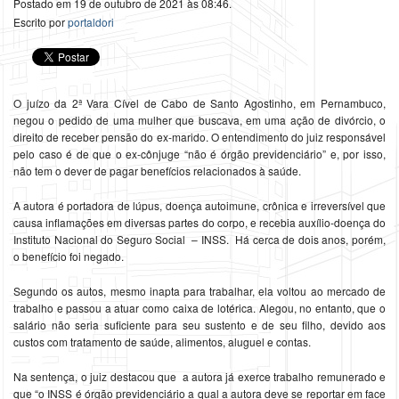
Postado em 19 de outubro de 2021 às 08:46.
Escrito por
portaldori
O juízo da 2ª Vara Cível de Cabo de Santo Agostinho, em Pernambuco,
negou o pedido de uma mulher que buscava, em uma ação de divórcio, o
direito de receber pensão do ex-marido. O entendimento do juiz responsável
pelo caso é de que o ex-cônjuge “não é órgão previdenciário” e, por isso,
não tem o dever de pagar benefícios relacionados à saúde.
A autora é portadora de lúpus, doença autoimune, crônica e irreversível que
causa inflamações em diversas partes do corpo, e recebia auxílio-doença do
Instituto Nacional do Seguro Social – INSS. Há cerca de dois anos, porém,
o benefício foi negado.
Segundo os autos, mesmo inapta para trabalhar, ela voltou ao mercado de
trabalho e passou a atuar como caixa de lotérica. Alegou, no entanto, que o
salário não seria suficiente para seu sustento e de seu filho, devido aos
custos com tratamento de saúde, alimentos, aluguel e contas.
Na sentença, o juiz destacou que a autora já exerce trabalho remunerado e
que “o INSS é órgão previdenciário a qual a autora deve se reportar em face