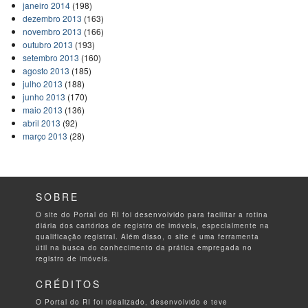
janeiro 2014
(198)
dezembro 2013
(163)
novembro 2013
(166)
outubro 2013
(193)
setembro 2013
(160)
agosto 2013
(185)
julho 2013
(188)
junho 2013
(170)
maio 2013
(136)
abril 2013
(92)
março 2013
(28)
SOBRE
O site do Portal do RI foi desenvolvido para facilitar a rotina
diária dos cartórios de registro de imóveis, especialmente na
qualificação registral. Além disso, o site é uma ferramenta
útil na busca do conhecimento da prática empregada no
registro de imóveis.
CRÉDITOS
O Portal do RI foi idealizado, desenvolvido e teve