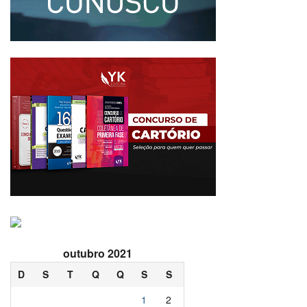
outubro 2021
D
S
T
Q
Q
S
S
1
2