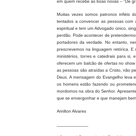
em quem recebe as boas novas – “De gra
Muitas vezes somos patronos infiéi
tentados a convencer as pessoas com
espiritual e tem um Advogado único, sing
perdão. Pode acontecer de pretendermo
portadores da verdade. No entanto, n
prescrevemos na linguagem retórica. E 
ministérios, torres e catedrais para s
oferecem um balcão de ofertas no show 
as pessoas são atraídas a Cristo, não 
Deus. A mensagem do Evangelho leva em 
os homens estão fazendo ou prometend
mordomos na obra do Senhor. Apresent
que se envergonhar e que manejam bem a
Amilton Alvares
_____________