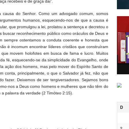
ça recebeis e de graça dai”.
s da causa do Senhor. Como um advogado comum, somos
 argumentos humanos, esquecendo-nos de que a causa é
ular, que promulgou a lei, prolatou a sentença e decretou o
s buscar reconhecimento público como oráculos de Deus e
em sempre ostentamos a conduta coerente e honesta que
não é incomum encontrar líderes cristãos que construíram
i, e que movem holofotes em busca de fama e lucro. Muitos
da fé, esquecendo-se da simplicidade do Evangelho, onde
pela ação dos homens, mas pelo mover do Espírito Santo de
conta, principalmente, o que o Salvador já fez, não que
o fazer. Deixemos de ser tergiversadores. Sejamos bons
emo-nos a Deus como homens e mulheres que não têm do
 palavra da verdade (2 Timóteo 2:15).
D
2