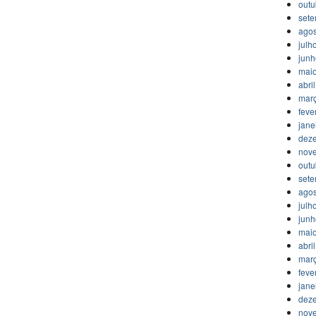
outu
set
agos
julh
jun
mai
abri
mar
feve
jane
dez
nov
outu
set
agos
julh
jun
mai
abri
mar
feve
jane
dez
nov