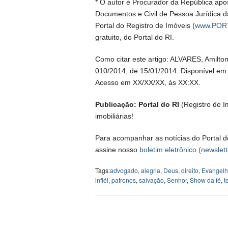
* O autor é Procurador da República apos
Documentos e Civil de Pessoa Jurídica
Portal do Registro de Imóveis (
www.PORT
gratuito, do Portal do RI.
Como citar este artigo: ALVARES, Amilto
010/2014, de 15/01/2014. Disponível e
Acesso em XX/XX/XX, às XX:XX.
Publicação: Portal do RI
(Registro de Im
imobiliárias!
Para acompanhar as notícias do Portal d
assine nosso
boletim eletrônico (newslett
Tags:
advogado
,
alegria
,
Deus
,
direito
,
Evangel
infiél
,
patronos
,
salvação
,
Senhor
,
Show da fé
,
t