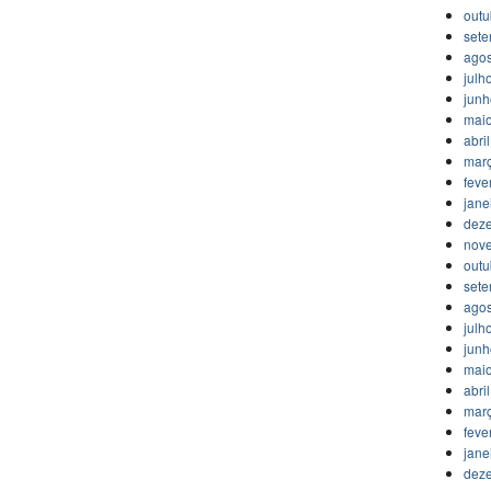
outu
set
agos
julh
jun
mai
abri
mar
feve
jane
dez
nov
outu
set
agos
julh
jun
mai
abri
mar
feve
jane
dez