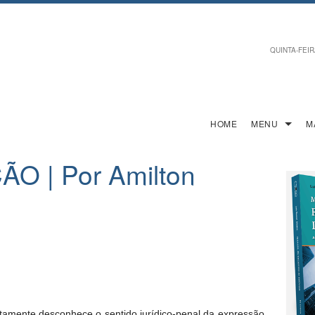
QUINTA-FEIRA
HOME
MENU
M
 | Por Amilton
tamente desconhece o sentido jurídico-penal da expressão