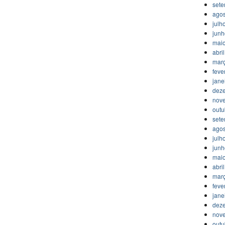
set
agos
julh
jun
mai
abri
mar
feve
jane
dez
nov
outu
set
agos
julh
jun
mai
abri
mar
feve
jane
dez
nov
outu