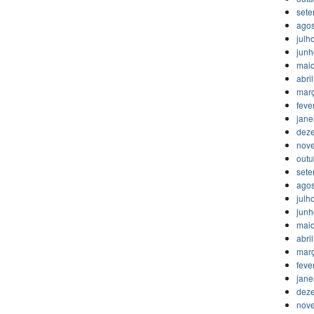
set
agos
julh
jun
mai
abri
mar
feve
jane
dez
nov
outu
set
agos
julh
jun
mai
abri
mar
feve
jane
dez
nov