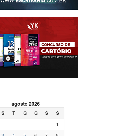
agosto 2026
S
T
Q
Q
S
S
1
3
4
5
6
7
8