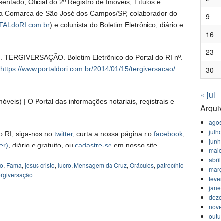
entado, Oficial do 2º Registro de Imóveis, Títulos e
 da Comarca de São José dos Campos/SP, colaborador do
9
ALdoRI.com.br
) e colunista do Boletim Eletrônico, diário e
16
23
n. TERGIVERSAÇÃO. Boletim Eletrônico do Portal do RI nº.
m
https://www.portaldori.com.br/2014/01/15/tergiversacao/
.
30
« jul
óveis) | O Portal das informações notariais, registrais e
Arqui
agos
julh
o RI, siga-nos no
twitter
, curta a nossa página no
facebook
,
jun
er)
, diário e gratuito, ou
cadastre-se
em nosso site.
mai
abri
ho
,
Fama
,
jesus cristo
,
lucro
,
Mensagem da Cruz
,
Oráculos
,
patrocínio
mar
ergiversação
feve
jane
dez
nov
outu