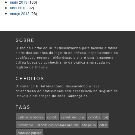
maio 2013
(136)
abril 2013
(92)
março 2013
(28)
SOBRE
O site do Portal do RI foi desenvolvido para facilitar a rotina
diária dos cartórios de registro de imóveis, especialmente na
qualificação registral. Além disso, o site é uma ferramenta
útil na busca do conhecimento da prática empregada no
registro de imóveis.
CRÉDITOS
O Portal do RI foi idealizado, desenvolvido e teve
colaboração de profissionais com experiência no Registro de
Imóveis e em criação de sites.
Conheça-os!
TAGS
cartório de imóveis
cartório
cartório de notas
cartórios
cnj
provimento
Cartório das pessoas naturais
são paulo
edital
concurso público