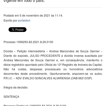
vigente em todo o país.
Postado em 5 de novembro de 2021 às 11:14.
Escrito por
portaldori
Processo 1099293-82.2021.8.26.0100
Dúvida – Petição intermediária – Andrea Marcondes de Souza Garnier –
Diante do exposto, JULGO PROCEDENTE a dúvida inversa suscitada por
Andrea Marcondes de Souza Garnier e, em consequência, mantenho o
óbice registrário apontado pelo Oficial do 12º Registro de Imóveis da Capital.
Não há custas, despesas processuais ou honorários advocatícios
decorrentes deste procedimento. Oportunamente, arquivem-se os autos.
P.R.I.C. – ADV: EVALDO GONCALVES ALVARENGA (OAB 66213/SP)
Íntegra da decisão:
SENTENÇA
Processo Digital nº: 1099293-82.2021.8.26.0100