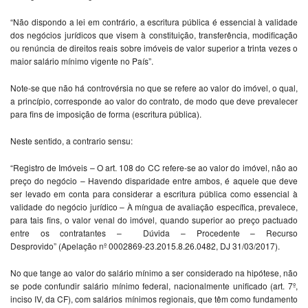
“Não dispondo a lei em contrário, a escritura pública é essencial à validade
dos negócios jurídicos que visem à constituição, transferência, modificação
ou renúncia de direitos reais sobre imóveis de valor superior a trinta vezes o
maior salário mínimo vigente no País”.
Note-se que não há controvérsia no que se refere ao valor do imóvel, o qual,
a princípio, corresponde ao valor do contrato, de modo que deve prevalecer
para fins de imposição de forma (escritura pública).
Neste sentido, a contrario sensu:
“Registro de Imóveis – O art. 108 do CC refere-se ao valor do imóvel, não ao
preço do negócio – Havendo disparidade entre ambos, é aquele que deve
ser levado em conta para considerar a escritura pública como essencial à
validade do negócio jurídico – À míngua de avaliação específica, prevalece,
para tais fins, o valor venal do imóvel, quando superior ao preço pactuado
entre os contratantes – Dúvida – Procedente – Recurso
Desprovido” (Apelação nº 0002869-23.2015.8.26.0482, DJ 31/03/2017).
No que tange ao valor do salário mínimo a ser considerado na hipótese, não
se pode confundir salário mínimo federal, nacionalmente unificado (art. 7º,
inciso IV, da CF), com salários mínimos regionais, que têm como fundamento