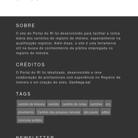
SOBRE
O site do Portal do RI foi desenvolvido para facilitar a rotina
diária dos cartórios de registro de imóveis, especialmente na
qualificação registral. Além disso, o site é uma ferramenta
útil na busca do conhecimento da prática empregada no
registro de imóveis.
CRÉDITOS
O Portal do RI foi idealizado, desenvolvido e teve
colaboração de profissionais com experiência no Registro de
Imóveis e em criação de sites.
Conheça-os!
TAGS
cartório de imóveis
cartório
cartório de notas
cartórios
cnj
provimento
Cartório das pessoas naturais
são paulo
edital
concurso público
NEWSLETTER