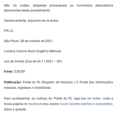
Não há custas, despesas processuais ou honorários advocatícios
decorrentes deste procedimento.
Oportunamente, arquivem-se os autos.
P.R.I.C.
São Paulo, 28 de outubro de 2021.
Luciana Carone Nucci Eugênio Mahuad
Juiz de Direito (DJe de 04.11.2021 – SP)
Fonte:
DJE/SP.
Publicação:
Portal do RI (Registro de Imóveis) | O Portal das informações
notariais, registrais e imobiliárias.
Para acompanhar as notícias do Portal do RI, siga-nos no
twitter
, curta a
nossa página no
facebook
e/ou assine
nosso boletim eletrônico (newsletter)
,
diário e gratuito.