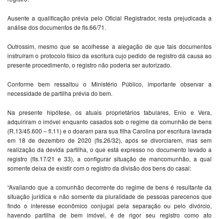
Ausente a qualificação prévia pelo Oficial Registrador, resta prejudicada a
análise dos documentos de fls.66/71.
Outrossim, mesmo que se acolhesse a alegação de que tais documentos
instruíram o protocolo físico da escritura cujo pedido de registro dá causa ao
presente procedimento, o registro não poderia ser autorizado.
Conforme bem ressaltou o Ministério Público, importante observar a
necessidade de partilha prévia do bem.
Na presente hipótese, os atuais proprietários tabulares, Enio e Vera,
adquiriram o imóvel enquanto casados sob o regime da comunhão de bens
(R.13/45.600 – fl.11) e o doaram para sua filha Carolina por escritura lavrada
em 18 de dezembro de 2020 (fls.26/32), após se divorciarem, mas sem
realização da devida partilha, o que está expresso no documento levado a
registro (fls.17/21 e 33), a configurar situação de mancomunhão, a qual
somente deixa de existir com o registro da divisão dos bens do casal:
“Avaliando que a comunhão decorrente do regime de bens é resultante da
situação jurídica e não somente da pluralidade de pessoas parecenos que
findo o interesse econômico conjugal pela separação ou pelo divórcio,
havendo partilha de bem imóvel, é de rigor seu registro como ato