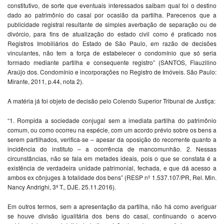
constitutivo, de sorte que eventuais interessados saibam qual foi o destino
dado ao patrimônio do casal por ocasião da partilha. Parecenos que a
publicidade registral resultante de simples averbação de separação ou de
divórcio, para fins de atualização do estado civil como é praticado nos
Registros Imobiliários do Estado de São Paulo, em razão de decisões
vinculantes, não tem a força de estabelecer o condomínio que só seria
formado mediante partilha e consequente registro” (SANTOS, Flauzilino
Araújo dos. Condomínio e incorporações no Registro de Imóveis. São Paulo:
Mirante, 2011, p.44, nota 2).
A matéria já foi objeto de decisão pelo Colendo Superior Tribunal de Justiça:
“1. Rompida a sociedade conjugal sem a imediata partilha do patrimônio
comum, ou como ocorreu na espécie, com um acordo prévio sobre os bens a
serem partilhados, verifica-se – apesar da oposição do recorrente quanto a
incidência do instituto – a ocorrência de mancomunhão. 2. Nessas
circunstâncias, não se fala em metades ideais, pois o que se constata é a
existência de verdadeira unidade patrimonial, fechada, e que dá acesso a
ambos ex cônjuges à totalidade dos bens” (RESP nº 1.537.107/PR, Rel. Min.
Nancy Andrighi, 3ª T., DJE. 25.11.2016).
Em outros termos, sem a apresentação da partilha, não há como averiguar
se houve divisão igualitária dos bens do casal, continuando o acervo