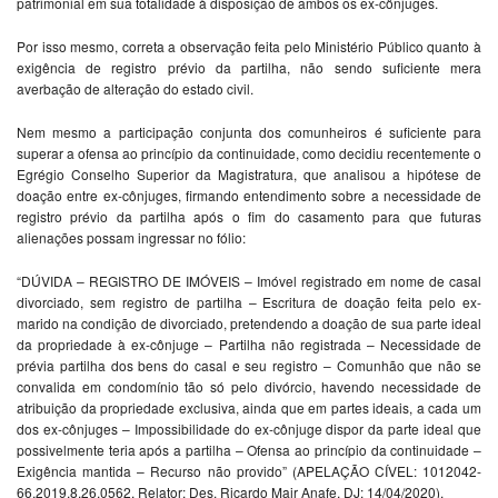
patrimonial em sua totalidade à disposição de ambos os ex-cônjuges.
Por isso mesmo, correta a observação feita pelo Ministério Público quanto à
exigência de registro prévio da partilha, não sendo suficiente mera
averbação de alteração do estado civil.
Nem mesmo a participação conjunta dos comunheiros é suficiente para
superar a ofensa ao princípio da continuidade, como decidiu recentemente o
Egrégio Conselho Superior da Magistratura, que analisou a hipótese de
doação entre ex-cônjuges, firmando entendimento sobre a necessidade de
registro prévio da partilha após o fim do casamento para que futuras
alienações possam ingressar no fólio:
“DÚVIDA – REGISTRO DE IMÓVEIS – Imóvel registrado em nome de casal
divorciado, sem registro de partilha – Escritura de doação feita pelo ex-
marido na condição de divorciado, pretendendo a doação de sua parte ideal
da propriedade à ex-cônjuge – Partilha não registrada – Necessidade de
prévia partilha dos bens do casal e seu registro – Comunhão que não se
convalida em condomínio tão só pelo divórcio, havendo necessidade de
atribuição da propriedade exclusiva, ainda que em partes ideais, a cada um
dos ex-cônjuges – Impossibilidade do ex-cônjuge dispor da parte ideal que
possivelmente teria após a partilha – Ofensa ao princípio da continuidade –
Exigência mantida – Recurso não provido” (APELAÇÃO CÍVEL: 1012042-
66.2019.8.26.0562, Relator: Des. Ricardo Mair Anafe, DJ: 14/04/2020).