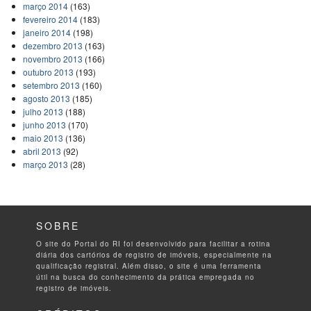
março 2014
(163)
fevereiro 2014
(183)
janeiro 2014
(198)
dezembro 2013
(163)
novembro 2013
(166)
outubro 2013
(193)
setembro 2013
(160)
agosto 2013
(185)
julho 2013
(188)
junho 2013
(170)
maio 2013
(136)
abril 2013
(92)
março 2013
(28)
SOBRE
O site do Portal do RI foi desenvolvido para facilitar a rotina
diária dos cartórios de registro de imóveis, especialmente na
qualificação registral. Além disso, o site é uma ferramenta
útil na busca do conhecimento da prática empregada no
registro de imóveis.