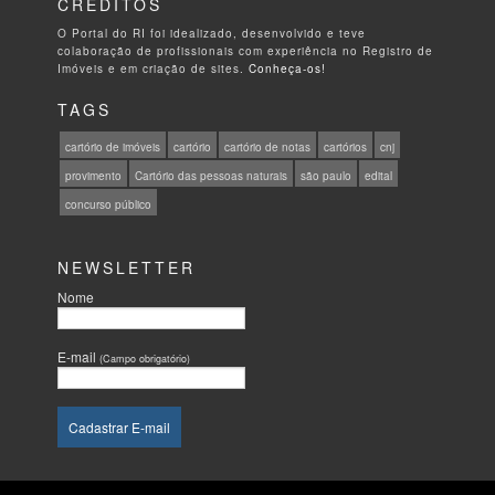
CRÉDITOS
O Portal do RI foi idealizado, desenvolvido e teve
colaboração de profissionais com experiência no Registro de
Imóveis e em criação de sites.
Conheça-os!
TAGS
cartório de imóveis
cartório
cartório de notas
cartórios
cnj
provimento
Cartório das pessoas naturais
são paulo
edital
concurso público
NEWSLETTER
Nome
E-mail
(Campo obrigatório)