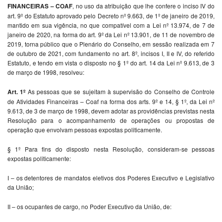
FINANCEIRAS – COAF
, no uso da atribuição que lhe confere o inciso IV do
art. 9º do Estatuto aprovado pelo Decreto nº 9.663, de 1º de janeiro de 2019,
mantido em sua vigência, no que compatível com a Lei nº 13.974, de 7 de
janeiro de 2020, na forma do art. 9º da Lei nº 13.901, de 11 de novembro de
2019, torna público que o Plenário do Conselho, em sessão realizada em 7
de outubro de 2021, com fundamento no art. 8º, incisos I, II e IV, do referido
Estatuto, e tendo em vista o disposto no § 1º do art. 14 da Lei nº 9.613, de 3
de março de 1998, resolveu:
Art. 1º
As pessoas que se sujeitam à supervisão do Conselho de Controle
de Atividades Financeiras – Coaf na forma dos arts. 9º e 14, § 1º, da Lei nº
9.613, de 3 de março de 1998, devem adotar as providências previstas nesta
Resolução para o acompanhamento de operações ou propostas de
operação que envolvam pessoas expostas politicamente.
§ 1º Para fins do disposto nesta Resolução, consideram-se pessoas
expostas politicamente:
I – os detentores de mandatos eletivos dos Poderes Executivo e Legislativo
da União;
II – os ocupantes de cargo, no Poder Executivo da União, de: