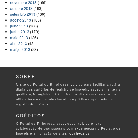
novembro 2013
(166)
outubro 2013
(193)
setembro 2013
(160)
agosto 2013
(185)
julho 2013
(188)
junho 2013
(170)
maio 2013
(136)
abril 2013
(92)
março 2013
(28)
SOBRE
O site do Portal do RI foi desenvolvido para facilitar a rotina
diária dos cartórios de registro de imóveis, especialmente na
qualificação registral. Além disso, o site é uma ferramenta
útil na busca do conhecimento da prática empregada no
registro de imóveis.
CRÉDITOS
O Portal do RI foi idealizado, desenvolvido e teve
colaboração de profissionais com experiência no Registro de
Imóveis e em criação de sites.
Conheça-os!