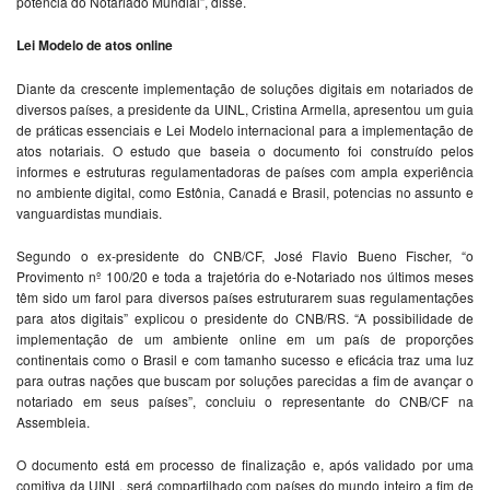
potência do Notariado Mundial”, disse.
Lei Modelo de atos online
Diante da crescente implementação de soluções digitais em notariados de
diversos países, a presidente da UINL, Cristina Armella, apresentou um guia
de práticas essenciais e Lei Modelo internacional para a implementação de
atos notariais. O estudo que baseia o documento foi construído pelos
informes e estruturas regulamentadoras de países com ampla experiência
no ambiente digital, como Estônia, Canadá e Brasil, potencias no assunto e
vanguardistas mundiais.
Segundo o ex-presidente do CNB/CF, José Flavio Bueno Fischer, “o
Provimento nº 100/20 e toda a trajetória do e-Notariado nos últimos meses
têm sido um farol para diversos países estruturarem suas regulamentações
para atos digitais” explicou o presidente do CNB/RS. “A possibilidade de
implementação de um ambiente online em um país de proporções
continentais como o Brasil e com tamanho sucesso e eficácia traz uma luz
para outras nações que buscam por soluções parecidas a fim de avançar o
notariado em seus países”, concluiu o representante do CNB/CF na
Assembleia.
O documento está em processo de finalização e, após validado por uma
comitiva da UINL, será compartilhado com países do mundo inteiro a fim de