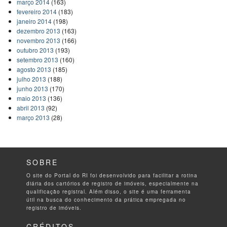
março 2014
(163)
fevereiro 2014
(183)
janeiro 2014
(198)
dezembro 2013
(163)
novembro 2013
(166)
outubro 2013
(193)
setembro 2013
(160)
agosto 2013
(185)
julho 2013
(188)
junho 2013
(170)
maio 2013
(136)
abril 2013
(92)
março 2013
(28)
SOBRE
O site do Portal do RI foi desenvolvido para facilitar a rotina
diária dos cartórios de registro de imóveis, especialmente na
qualificação registral. Além disso, o site é uma ferramenta
útil na busca do conhecimento da prática empregada no
registro de imóveis.
CRÉDITOS