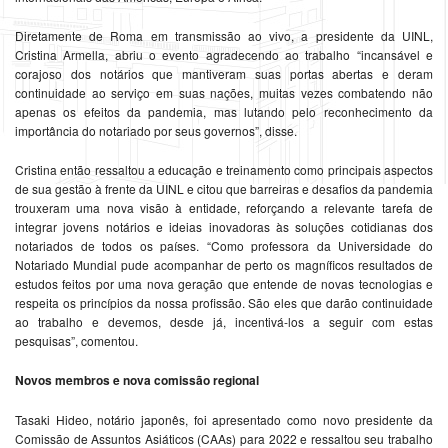
Diretamente de Roma em transmissão ao vivo, a presidente da UINL,
Cristina Armella, abriu o evento agradecendo ao trabalho “incansável e
corajoso dos notários que mantiveram suas portas abertas e deram
continuidade ao serviço em suas nações, muitas vezes combatendo não
apenas os efeitos da pandemia, mas lutando pelo reconhecimento da
importância do notariado por seus governos”, disse.
Cristina então ressaltou a educação e treinamento como principais aspectos
de sua gestão à frente da UINL e citou que barreiras e desafios da pandemia
trouxeram uma nova visão à entidade, reforçando a relevante tarefa de
integrar jovens notários e ideias inovadoras às soluções cotidianas dos
notariados de todos os países. “Como professora da Universidade do
Notariado Mundial pude acompanhar de perto os magníficos resultados de
estudos feitos por uma nova geração que entende de novas tecnologias e
respeita os princípios da nossa profissão. São eles que darão continuidade
ao trabalho e devemos, desde já, incentivá-los a seguir com estas
pesquisas”, comentou.
Novos membros e nova comissão regional
Tasaki Hideo, notário japonês, foi apresentado como novo presidente da
Comissão de Assuntos Asiáticos (CAAs) para 2022 e ressaltou seu trabalho