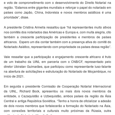
e voto de comprometimento com o desenvolvimento do Direito Notarial na
região. “Estamos entre gigantes mundiais e reforçar o papel do notariado em
países como Japão, China, Indonésia e novos membros asiáticos é uma
prioridade”, disse.
A presidente Cristina Armella ressaltou que “há representantes muito ativos
nos comitês dos notariados das Américas e Europa e, com muita alegria, cito
também a crescente participação de presidentes e membros de países
africanos. Espero um dia contar também com a presença ativa do comitê do
Notariado Asiático, representando com propriedade os países dessa região”.
Vale ressaltar que a participação e engajamento crescente africano é fruto
de um trabalho da UINL em parceria com o CNB/CF, representado pelo
diretor Ubiratan Guimarães, que participou como representante luso-falante
na abertura de solicitações e estruturação do Notariado de Moçambique, no
início de 2021.
Em seguida o presidente Comissão de Cooperação Notarial Internacional
da UINL, Richard Bock, apresentou os mais dois novos membros da
entidade, o Cazaquistão e Uzbequistão, ambos países da região da Ásia
Central e antiga República Soviética. “Tenho a honra de oficializar a adesão
de dois novos membros que fortalecerão a formação do Notariado na Ásia,
com conexões territoriais e culturais muito próximas da Rússia, outra