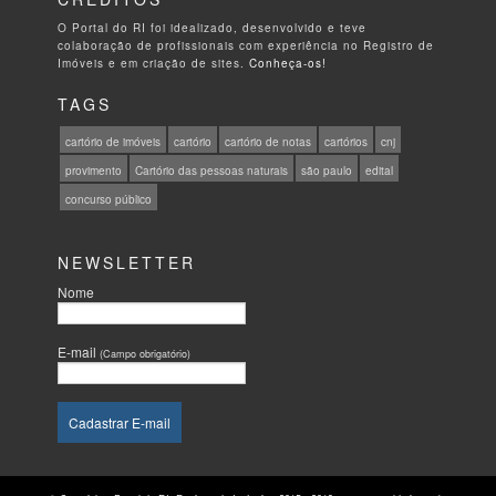
O Portal do RI foi idealizado, desenvolvido e teve
colaboração de profissionais com experiência no Registro de
Imóveis e em criação de sites.
Conheça-os!
TAGS
cartório de imóveis
cartório
cartório de notas
cartórios
cnj
provimento
Cartório das pessoas naturais
são paulo
edital
concurso público
NEWSLETTER
Nome
E-mail
(Campo obrigatório)