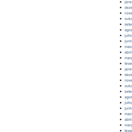
jane
dez
nov
outu
set
agos
julh
jun
mai
abri
mar
feve
jane
dez
nov
outu
set
agos
julh
jun
mai
abri
mar
feve