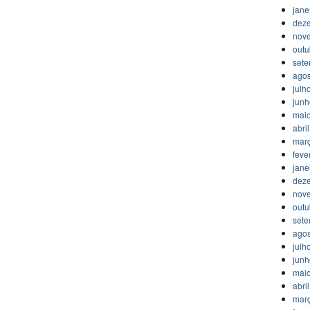
jane
dez
nov
outu
set
agos
julh
jun
mai
abri
mar
feve
jane
dez
nov
outu
set
agos
julh
jun
mai
abri
mar