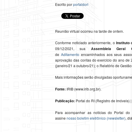
Escrito por
portaldori
Reunião virtual ocorreu na tarde de ontem.
Conforme noticiado anteriormente, o
Instituto
09/12/2021, sua
Assembleia Geral Or
de
Aditamento
encaminhados aos seus associ
aprovação das contas do exercício do ano de 
(janeiro/21 a outubro/21); o Relatório de Gestão
Mais informações serão divulgadas oportunam
Fonte:
IRIB (www.irib.org.br).
Publicação:
Portal do RI (Registro de Imóveis) | 
Para acompanhar as notícias do Portal do
assine
nosso boletim eletrônico (newsletter)
, di