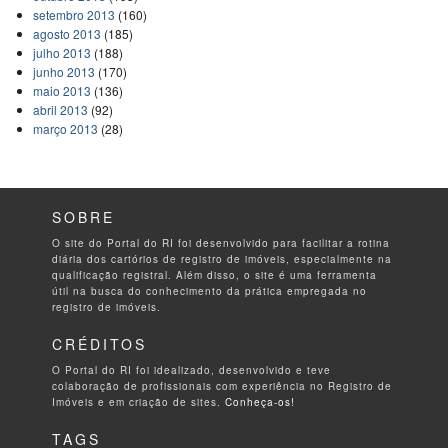
setembro 2013
(160)
agosto 2013
(185)
julho 2013
(188)
junho 2013
(170)
maio 2013
(136)
abril 2013
(92)
março 2013
(28)
SOBRE
O site do Portal do RI foi desenvolvido para facilitar a rotina
diária dos cartórios de registro de imóveis, especialmente na
qualificação registral. Além disso, o site é uma ferramenta
útil na busca do conhecimento da prática empregada no
registro de imóveis.
CRÉDITOS
O Portal do RI foi idealizado, desenvolvido e teve
colaboração de profissionais com experiência no Registro de
Imóveis e em criação de sites.
Conheça-os!
TAGS