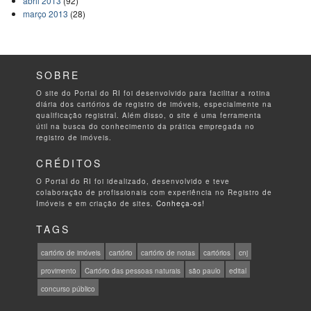
abril 2013
(92)
março 2013
(28)
SOBRE
O site do Portal do RI foi desenvolvido para facilitar a rotina
diária dos cartórios de registro de imóveis, especialmente na
qualificação registral. Além disso, o site é uma ferramenta
útil na busca do conhecimento da prática empregada no
registro de imóveis.
CRÉDITOS
O Portal do RI foi idealizado, desenvolvido e teve
colaboração de profissionais com experiência no Registro de
Imóveis e em criação de sites.
Conheça-os!
TAGS
cartório de imóveis
cartório
cartório de notas
cartórios
cnj
provimento
Cartório das pessoas naturais
são paulo
edital
concurso público