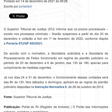
Postado em 14 de dezembro de 2021 às 08:28.
Escrito por
portaldori
​O Superior Tribunal de Justiça (STJ) informa que os prazos processuais –
exceto nos processos criminais – ficarão suspensos a partir do dia 20 de
dezembro e voltarão a fluir em 1º de fevereiro de 2022, conforme dispõe
a
Portaria STJ/GP 400/2021
.
De acordo com o normativo, a Secretaria Judiciária e a Secretaria de
Processamento de Feitos funcionarão em regime de plantão judiciário no
período de 20 de dezembro a 6 de janeiro, das 13h às 18h, apenas para
cumprimento de medidas urgentes.
Já nos dias 24 e 31 de dezembro, o funcionamento dessas unidades será
das 8h às 12h. Nos sábados e domingos, aplicam-se as regras do plantão
judiciário dispostas na
Instrução Normativa 6
, de 26 de outubro de 2012.
Fonte:
Superior Tribunal de Justiça.
Publicação:
Portal do RI (Registro de Imóveis) | O Portal das informações
notariais, registrais e imobiliárias.