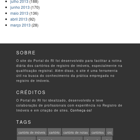
julho 2013
(188)
junho 2013
(170)
maio 2013
(136)
abril 2013
(92)
março 2013
(28)
SOBRE
O site do Portal do RI foi desenvolvido para facilitar a rotina
diária dos cartórios de registro de imóveis, especialmente na
qualificação registral. Além disso, o site é uma ferramenta
útil na busca do conhecimento da prática empregada no
registro de imóveis.
CRÉDITOS
O Portal do RI foi idealizado, desenvolvido e teve
colaboração de profissionais com experiência no Registro de
Imóveis e em criação de sites.
Conheça-os!
TAGS
cartório de imóveis
cartório
cartório de notas
cartórios
cnj