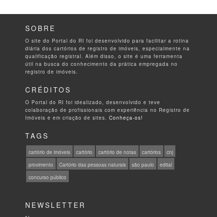
SOBRE
O site do Portal do RI foi desenvolvido para facilitar a rotina
diária dos cartórios de registro de imóveis, especialmente na
qualificação registral. Além disso, o site é uma ferramenta
útil na busca do conhecimento da prática empregada no
registro de imóveis.
CRÉDITOS
O Portal do RI foi idealizado, desenvolvido e teve
colaboração de profissionais com experiência no Registro de
Imóveis e em criação de sites.
Conheça-os!
TAGS
cartório de imóveis
cartório
cartório de notas
cartórios
cnj
provimento
Cartório das pessoas naturais
são paulo
edital
concurso público
NEWSLETTER