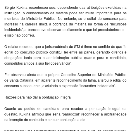
Sérgio Kukina reconheceu que, dependendo das atribuições exercidas na
instituição, o conhecimento da matéria pode ser muito importante para os
membros do Ministério Público. No entanto, se o edital do concurso para
ingresso na carreira limita a cobrança da matéria na forma de “incursões
incidentais”, a banca deve observar estritamente o que foi preestabelecido –
e isso não ocorreu.
O relator recordou que a jurisprudência do STJ é firme no sentido de que “o
edital do concurso público constitui lei entre as partes, gerando direitos e
obrigações tanto para a administração pública quanto para o candidato,
compelidos ambos à sua fiel observância”.
Ele observou ainda que o próprio Conselho Superior do Ministério Público
de Santa Catarina, em aparente reconhecimento da falha, alterou o edital do
concurso subsequente, excluindo a expressão “incursões incidentais”.
Razões para não dar a pontuação integral
Quanto ao pedido do candidato para receber a pontuação integral da
questão, Kukina afirmou que seria “paradoxal” reconhecer a arbitrariedade
na inserção do conteúdo e atribuir pontuação a ele.
“Seria trocar uma arbitrariedade administrativa por outra, de ordem judicial,