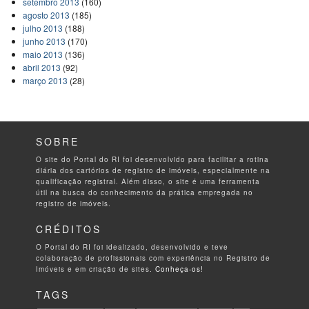
setembro 2013
(160)
agosto 2013
(185)
julho 2013
(188)
junho 2013
(170)
maio 2013
(136)
abril 2013
(92)
março 2013
(28)
SOBRE
O site do Portal do RI foi desenvolvido para facilitar a rotina
diária dos cartórios de registro de imóveis, especialmente na
qualificação registral. Além disso, o site é uma ferramenta
útil na busca do conhecimento da prática empregada no
registro de imóveis.
CRÉDITOS
O Portal do RI foi idealizado, desenvolvido e teve
colaboração de profissionais com experiência no Registro de
Imóveis e em criação de sites.
Conheça-os!
TAGS