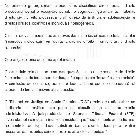
No primeiro grupo, seriam cobradas as disciplinas direito penal, direito
processual penal e execução penal; no segundo, figurariam as matérias
direito civil, direito processual civil, direito da infância e adolescência, e
direitos difusos, coletivos e individuais homogêneos.
O edital previa também que as provas das matérias citadas poderiam conter
“incursões incidentais” em outras áreas do direito – entre elas, o direito
falimentar.
Cobrança do tema de forma aprofundada
O candidato relatou que uma das questões tratou inteiramente de direito
falimentar – e de forma aprofundada, não apenas em “incursões incidentais”.
A comissão do concurso, por outro lado, afirmou que o conteúdo só foi
cobrado de forma transversal na questão.
O Tribunal de Justiça de Santa Catarina (TJSC) entendeu não caber ao
Judiciário tal análise, sob pena de discutir tema afeto ao mérito
administrativo. A jurisprudência do Supremo Tribunal Federal (STF),
invocada pela corte catarinense, considera que “não compete ao Judiciário,
no controle de legalidade, substituir banca examinadora para avaliar
respostas dadas pelos candidatos e notas a eles atribuídas”.