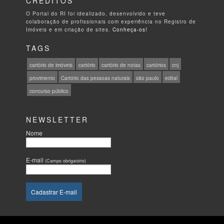
CRÉDITOS
O Portal do RI foi idealizado, desenvolvido e teve
colaboração de profissionais com experiência no Registro de
Imóveis e em criação de sites.
Conheça-os!
TAGS
cartório de imóveis
cartório
cartório de notas
cartórios
cnj
provimento
Cartório das pessoas naturais
são paulo
edital
concurso público
NEWSLETTER
Nome
E-mail
(Campo obrigatório)