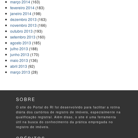
março 2014
(163)
fevereiro 2014
(183)
janeiro 2014
(198)
dezembro 2013
(163)
novembro 2013
(166)
outubro 2013
(193)
setembro 2013
(160)
agosto 2013
(185)
julho 2013
(188)
junho 2013
(170)
maio 2013
(136)
abril 2013
(92)
março 2013
(28)
SOBRE
O site do Portal do RI foi desenvolvido para facilitar a rotina
diária dos cartórios de registro de imóveis, especialmente na
qualificação registral. Além disso, o site é uma ferramenta
útil na busca do conhecimento da prática empregada no
registro de imóveis.