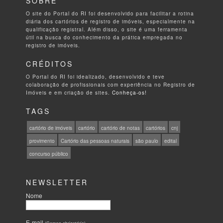
SOBRE
O site do Portal do RI foi desenvolvido para facilitar a rotina
diária dos cartórios de registro de imóveis, especialmente na
qualificação registral. Além disso, o site é uma ferramenta
útil na busca do conhecimento da prática empregada no
registro de imóveis.
CRÉDITOS
O Portal do RI foi idealizado, desenvolvido e teve
colaboração de profissionais com experiência no Registro de
Imóveis e em criação de sites.
Conheça-os!
TAGS
cartório de imóveis
cartório
cartório de notas
cartórios
cnj
provimento
Cartório das pessoas naturais
são paulo
edital
concurso público
NEWSLETTER
Nome
E-mail