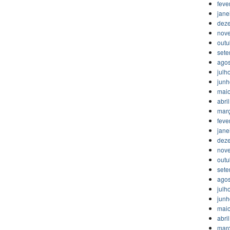
feve
jane
dez
nov
outu
set
agos
julh
jun
mai
abri
mar
feve
jane
dez
nov
outu
set
agos
julh
jun
mai
abri
mar