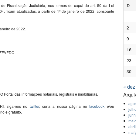
D
de Fiscalização Judiciária, nos termos do caput do art. 50 da Lei
, ficam atualizadas, a partir de 1º de janeiro de 2022, consoante
2
 janeiro de 2022.
9
16
AZEVEDO
23
30
« dez
Arqui
O Portal das informações notariais, registrais e imobiliárias.
agos
 RI, siga-nos no
twitter
, curta a nossa página no
facebook
e/ou
julh
ário e gratuito.
jun
mai
abri
mar