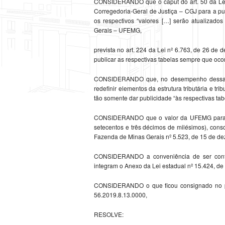
CONSIDERANDO que o caput do art. 50 da Lei 
Corregedoria-Geral de Justiça – CGJ para a pu
os respectivos “valores […] serão atualizad
Gerais – UFEMG,
prevista no art. 224 da Lei nº 6.763, de 26 d
publicar as respectivas tabelas sempre que oco
CONSIDERANDO que, no desempenho dessa co
redefinir elementos da estrutura tributária e tr
tão somente dar publicidade “às respectivas ta
CONSIDERANDO que o valor da UFEMG para o e
setecentos e três décimos de milésimos), cons
Fazenda de Minas Gerais nº 5.523, de 15 de d
CONSIDERANDO a conveniência de ser conferi
integram o Anexo da Lei estadual nº 15.424, de
CONSIDERANDO o que ficou consignado no pr
56.2019.8.13.0000,
RESOLVE: