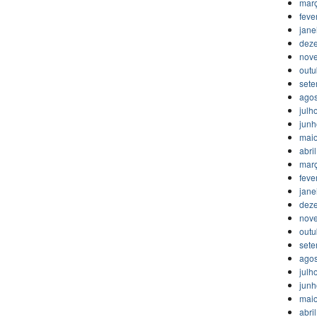
mar
feve
jane
dez
nov
outu
set
agos
julh
jun
mai
abri
mar
feve
jane
dez
nov
outu
set
agos
julh
jun
mai
abri