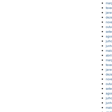
mar
feve
jane
dez
nov
outu
set
agos
julh
jun
mai
abri
mar
feve
jane
dez
nov
outu
set
agos
julh
jun
mai