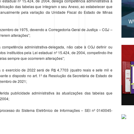
estadual nº 15.424, de 2004, delega competência administrativa à
blicação das tabelas que integram o seu Anexo, ao estabelecer que
os anualmente pela variação da Unidade Fiscal do Estado de Minas
e dezembro de 1975, devendo a Corregedoria-Geral de Justiça – CGJ –
rrerem alterações”;
mpetência administrativa-delegada, não cabe à CGJ definir ou
ibutos instituídos pela Lei estadual nº 15.424, de 2004, competindo-lhe
belas sempre que ocorrerem alterações”;
xercício de 2022 será de R$ 4,7703 (quatro reais e sete mil e
oante o disposto no art. 1º da Resolução da Secretária de Estado de
ezembro de 2021;
da publicidade administrativa às atualizações das tabelas que
 2004;
ocesso do Sistema Eletrônico de Informações – SEI nº 0140045-