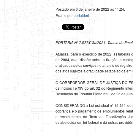
Postado em 6 de janeiro de 2022 às 11:24.
Escrito por
portaldori
PORTARIA Nº 7.027/CGJ/2021- Tabela de Emol
Atualiza, para o exercício de 2022, as tabela
de 2004, que “dispõe sobre a fixação, a cont
praticados pelos serviços notariais e de regist
dos atos sujeitos à gratuidade estabelecida em l
O CORREGEDOR-GERAL DE JUSTIÇA DO ESTADO
os incisos I e XIV do art. 32 do Regimento Int
Resolução do Tribunal Pleno nº 3, de 26 de jul
CONSIDERANDO a Lei estadual nº 15.424, de 3
cobrança e o pagamento de emolumentos relativo
o recolhimento da Taxa de Fiscalização Ju
estabelecida em lei federal e dá outras providên