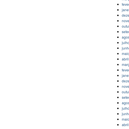
feve
jane
dez
nov
outu
set
agos
julh
jun
mai
abri
mar
feve
jane
dez
nov
outu
set
agos
julh
jun
mai
abri