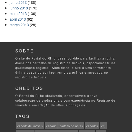
julho 2013
(188)
junho 2013
(170)
maio 2013
(136)
abril 2013
(92)
março 2013
(28)
SOBRE
O site do Portal do RI foi desenvolvido para facilitar a rotina
diária dos cartórios de registro de imóveis, especialmente na
qualificação registral. Além disso, o site é uma ferramenta
útil na busca do conhecimento da prática empregada no
registro de imóveis.
CRÉDITOS
O Portal do RI foi idealizado, desenvolvido e teve
colaboração de profissionais com experiência no Registro de
Imóveis e em criação de sites.
Conheça-os!
TAGS
cartório de imóveis
cartório
cartório de notas
cartórios
cnj