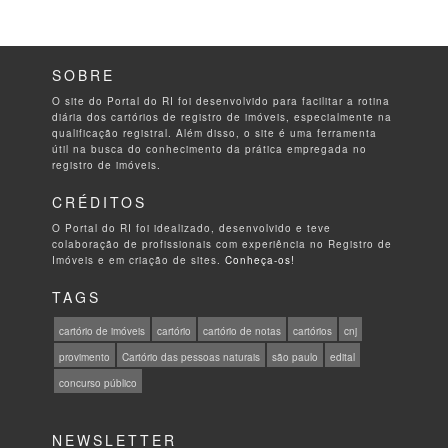
SOBRE
O site do Portal do RI foi desenvolvido para facilitar a rotina
diária dos cartórios de registro de imóveis, especialmente na
qualificação registral. Além disso, o site é uma ferramenta
útil na busca do conhecimento da prática empregada no
registro de imóveis.
CRÉDITOS
O Portal do RI foi idealizado, desenvolvido e teve
colaboração de profissionais com experiência no Registro de
Imóveis e em criação de sites.
Conheça-os!
TAGS
cartório de imóveis
cartório
cartório de notas
cartórios
cnj
provimento
Cartório das pessoas naturais
são paulo
edital
concurso público
NEWSLETTER