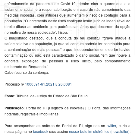
enfrentamento da pandemia de Covid-19, dentre elas a quarentena e o
isolamento social, e a responsabilização em caso de não cumprimento das
medidas impostas, com atitudes que aumentem o risco de contágio para a
população. “O incremento deste risco configura lesão jurídica indenizável ao
direito difuso ao ambiente com padrões sanitários que decorrem da opção
normativa de nossa sociedade”, frisou.
O magistrado destacou que a conduta do réu constitui “grave ataque à
saúde coletiva da população, já que tal conduta poderia ter contribuído para
a contaminação de mais pessoas” e que, independentemente de ter havido
contaminação ou não, está caracterizado o dano social, “em que houve a
concreta exposição de pessoas a risco ilícito, pelo comportamento
deliberado do Requerido.“
Cabe recurso da sentença.
Processo nº
1000591-61.2021.8.26.0081
Fonte:
Tribunal de Justiça do Estado de São Paulo.
Publicação:
Portal do RI (Registro de Imóveis) | O Portal das informações
notariais, registrais e imobiliárias.
Para acompanhar as notícias do Portal do RI, siga-nos no
twitter
, curta a
nossa página no
facebook
e/ou assine
nosso boletim eletrônico (newsletter)
,