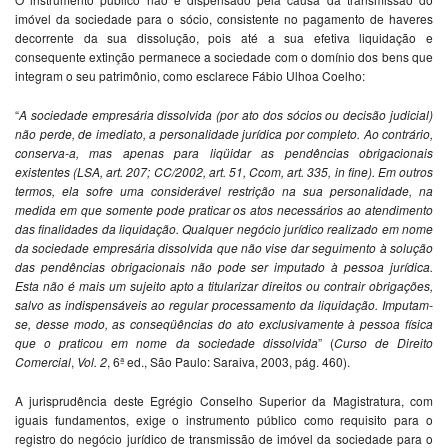
imóvel da sociedade para o sócio, consistente no pagamento de haveres
decorrente da sua dissolução, pois até a sua efetiva liquidação e
consequente extinção permanece a sociedade com o domínio dos bens que
integram o seu patrimônio, como esclarece Fábio Ulhoa Coelho:
“
A sociedade empresária dissolvida (por ato dos sócios ou decisão judicial)
não perde, de imediato, a personalidade jurídica por completo. Ao contrário,
conserva-a, mas apenas para liqüidar as pendências obrigacionais
existentes (LSA, art. 207; CC/2002, art. 51, Ccom, art. 335, in fine). Em outros
termos, ela sofre uma considerável restrição na sua personalidade, na
medida em que somente pode praticar os atos necessários ao atendimento
das finalidades da liquidação. Qualquer negócio jurídico realizado em nome
da sociedade empresária dissolvida que não vise dar seguimento à solução
das pendências obrigacionais não pode ser imputado à pessoa jurídica.
Esta não é mais um sujeito apto a titularizar direitos ou contrair obrigações,
salvo as indispensáveis ao regular processamento da liquidação. Imputam-
se, desse modo, as conseqüências do ato exclusivamente à pessoa física
que o praticou em nome da sociedade dissolvida
” (
Curso de Direito
Comercial
,
Vol. 2
, 6ª ed., São Paulo: Saraiva, 2003, pág. 460).
A jurisprudência deste Egrégio Conselho Superior da Magistratura, com
iguais fundamentos, exige o instrumento público como requisito para o
registro do negócio jurídico de transmissão de imóvel da sociedade para o