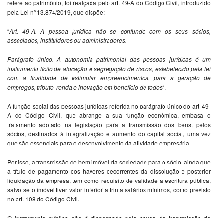
refere ao patrimônio, foi realçada pelo art. 49-A do Código Civil, introduzido
pela Lei nº 13.874/2019, que dispõe:
“
Art. 49-A. A pessoa jurídica não se confunde com os seus sócios,
associados, instituidores ou administradores.
Parágrafo único. A autonomia patrimonial das pessoas jurídicas é um
instrumento lícito de alocação e segregação de riscos, estabelecido pela lei
com a finalidade de estimular empreendimentos, para a geração de
empregos, tributo, renda e inovação em benefício de todos
“.
A função social das pessoas jurídicas referida no parágrafo único do art. 49-
A do Código Civil, que abrange a sua função econômica, embasa o
tratamento adotado na legislação para a transmissão dos bens, pelos
sócios, destinados à integralização e aumento do capital social, uma vez
que são essenciais para o desenvolvimento da atividade empresária.
Por isso, a transmissão de bem imóvel da sociedade para o sócio, ainda que
a título de pagamento dos haveres decorrentes da dissolução e posterior
liquidação da empresa, tem como requisito de validade a escritura pública,
salvo se o imóvel tiver valor inferior a trinta salários mínimos, como previsto
no art. 108 do Código Civil.
O instrumento público não é dispensado pela causa da transmissão do