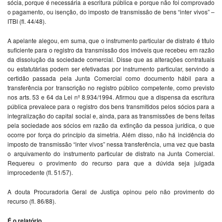
sócia, porque é necessária a escritura pública e porque não foi comprovado
o pagamento, ou isenção, do imposto de transmissão de bens “inter vivos” –
ITBI (fl. 44/48).
A apelante alegou, em suma, que o instrumento particular de distrato é título
suficiente para o registro da transmissão dos imóveis que recebeu em razão
da dissolução da sociedade comercial. Disse que as alterações contratuais
ou estatutárias podem ser efetivadas por instrumento particular, servindo a
certidão passada pela Junta Comercial como documento hábil para a
transferência por transcrição no registro público competente, como previsto
nos arts. 53 e 64 da Lei nº 8.934/1994. Afirmou que a dispensa da escritura
pública prevalece para o registro dos bens transmitidos pelos sócios para a
integralização do capital social e, ainda, para as transmissões de bens feitas
pela sociedade aos sócios em razão da extinção da pessoa jurídica, o que
ocorre por força do princípio da simetria. Além disso, não há incidência do
imposto de transmissão “inter vivos” nessa transferência, uma vez que basta
o arquivamento do instrumento particular de distrato na Junta Comercial.
Requereu o provimento do recurso para que a dúvida seja julgada
improcedente (fl. 51/57).
A douta Procuradoria Geral de Justiça opinou pelo não provimento do
recurso (fl. 86/88).
É o relatório.