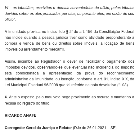
VI – os tabeliães, escrivães e demais serventuários de ofício, pelos tributos
devidos sobre os atos praticados por eles, ou perante eles, em razão do seu
oficio”.
A imunidade prevista no inciso I do § 2º do art. 156 da Constituição Federal
não incide quando a pessoa jurídica tiver como atividade preponderante a
compra e venda de bens ou direitos sobre imóveis, a locação de bens
imóveis ou arrendamento mercantil.
Assim, incumbe ao Registrador o dever de fiscalizar o pagamento dos
impostos devidos, observando-se que eventual não incidência do imposto
está condicionada à apresentação da prova do reconhecimento
administrativo da imunidade, ou isenção, conforme o art. 31, inciso XIX, da
Lei Municipal Estadual 96/2008 que foi referido na nota devolutiva (fl. 08).
4.
Ante o exposto, pelo meu voto nego provimento ao recurso e mantenho a
recusa do registro do título.
RICARDO ANAFE
Corregedor Geral da Justiça e Relator
(DJe de 26.01.2021 – SP)