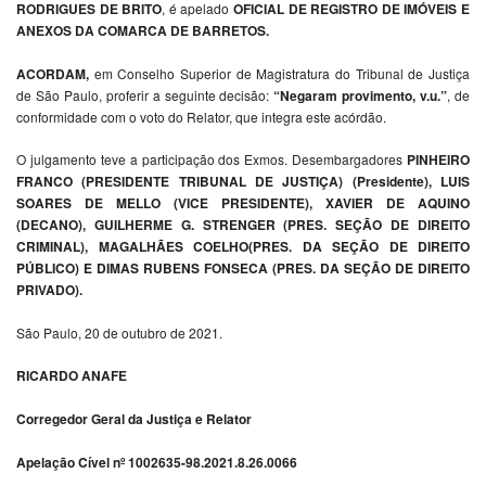
RODRIGUES DE BRITO
, é apelado
OFICIAL DE REGISTRO DE IMÓVEIS E
ANEXOS DA COMARCA DE BARRETOS.
ACORDAM,
em Conselho Superior de Magistratura do Tribunal de Justiça
de São Paulo, proferir a seguinte decisão:
“Negaram provimento, v.u.”
, de
conformidade com o voto do Relator, que integra este acórdão.
O julgamento teve a participação dos Exmos. Desembargadores
PINHEIRO
FRANCO (PRESIDENTE TRIBUNAL DE JUSTIÇA) (Presidente), LUIS
SOARES DE MELLO (VICE PRESIDENTE), XAVIER DE AQUINO
(DECANO), GUILHERME G. STRENGER (PRES. SEÇÃO DE DIREITO
CRIMINAL), MAGALHÃES COELHO(PRES. DA SEÇÃO DE DIREITO
PÚBLICO) E DIMAS RUBENS FONSECA (PRES. DA SEÇÃO DE DIREITO
PRIVADO).
São Paulo, 20 de outubro de 2021.
RICARDO ANAFE
Corregedor Geral da Justiça e Relator
Apelação Cível nº 1002635-98.2021.8.26.0066