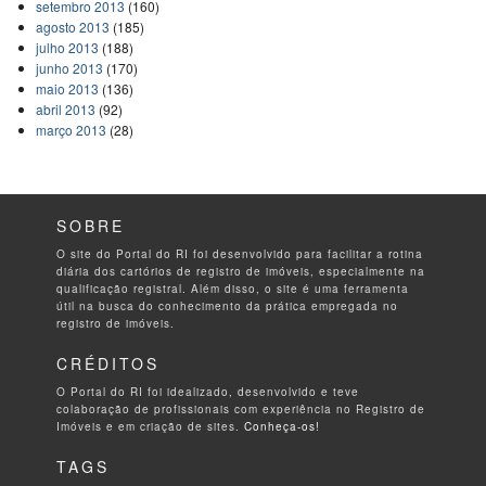
setembro 2013
(160)
agosto 2013
(185)
julho 2013
(188)
junho 2013
(170)
maio 2013
(136)
abril 2013
(92)
março 2013
(28)
SOBRE
O site do Portal do RI foi desenvolvido para facilitar a rotina
diária dos cartórios de registro de imóveis, especialmente na
qualificação registral. Além disso, o site é uma ferramenta
útil na busca do conhecimento da prática empregada no
registro de imóveis.
CRÉDITOS
O Portal do RI foi idealizado, desenvolvido e teve
colaboração de profissionais com experiência no Registro de
Imóveis e em criação de sites.
Conheça-os!
TAGS