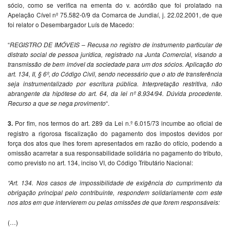
sócio, como se verifica na ementa do v. acórdão que foi prolatado na
Apelação Cível nº 75.582-0/9 da Comarca de Jundiaí, j. 22.02.2001, de que
foi relator o Desembargador Luís de Macedo:
“
REGISTRO DE IMÓVEIS – Recusa no registro de instrumento particular de
distrato social de pessoa jurídica, registrado na Junta Comercial, visando a
transmissão de bem imóvel da sociedade para um dos sócios. Aplicação do
art. 134, II, § 6º, do Código Civil, sendo necessário que o ato de transferência
seja instrumentalizado por escritura pública. Interpretação restritiva, não
abrangente da hipótese do art. 64, da lei nº 8.934/94. Dúvida procedente.
Recurso a que se nega provimento
“.
3.
Por fim, nos termos do art. 289 da Lei n.º 6.015/73 incumbe ao oficial de
registro a rigorosa fiscalização do pagamento dos impostos devidos por
força dos atos que lhes forem apresentados em razão do ofício
,
podendo a
omissão acarretar a sua responsabilidade solidária no pagamento do tributo,
como previsto no art. 134, inciso VI, do Código Tributário Nacional:
“Art. 134. Nos casos de impossibilidade de exigência do cumprimento da
obrigação principal pelo contribuinte, respondem solidariamente com este
nos atos em que intervierem ou pelas omissões de que forem responsáveis:
(…)