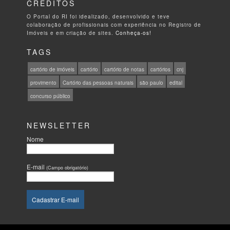
CRÉDITOS
O Portal do RI foi idealizado, desenvolvido e teve
colaboração de profissionais com experiência no Registro de
Imóveis e em criação de sites.
Conheça-os!
TAGS
cartório de imóveis
cartório
cartório de notas
cartórios
cnj
provimento
Cartório das pessoas naturais
são paulo
edital
concurso público
NEWSLETTER
Nome
E-mail
(Campo obrigatório)