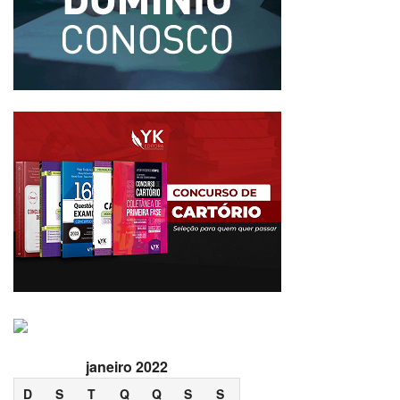
janeiro 2022
D
S
T
Q
Q
S
S