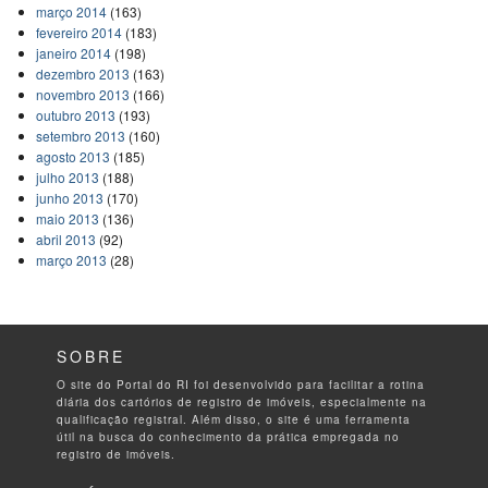
março 2014
(163)
fevereiro 2014
(183)
janeiro 2014
(198)
dezembro 2013
(163)
novembro 2013
(166)
outubro 2013
(193)
setembro 2013
(160)
agosto 2013
(185)
julho 2013
(188)
junho 2013
(170)
maio 2013
(136)
abril 2013
(92)
março 2013
(28)
SOBRE
O site do Portal do RI foi desenvolvido para facilitar a rotina
diária dos cartórios de registro de imóveis, especialmente na
qualificação registral. Além disso, o site é uma ferramenta
útil na busca do conhecimento da prática empregada no
registro de imóveis.