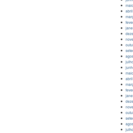
mai
abri
mar
feve
jane
dez
nov
outu
set
agos
julh
jun
mai
abri
mar
feve
jane
dez
nov
outu
set
agos
julh