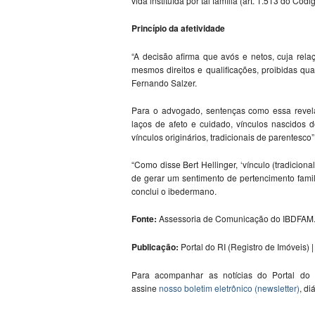
vida instituída por tal família (art. 1.513 do Códig
Princípio da afetividade
“A decisão afirma que avós e netos, cuja rel
mesmos direitos e qualificações, proibidas qua
Fernando Salzer.
Para o advogado, sentenças como essa revela
laços de afeto e cuidado, vínculos nascidos
vínculos originários, tradicionais de parentesco”
“Como disse Bert Hellinger, ‘vínculo (tradicion
de gerar um sentimento de pertencimento famil
conclui o ibedermano.
Fonte:
Assessoria de Comunicação do IBDFAM
Publicação:
Portal do RI (Registro de Imóveis) | 
Para acompanhar as notícias do Portal do
assine
nosso boletim eletrônico (newsletter)
, di