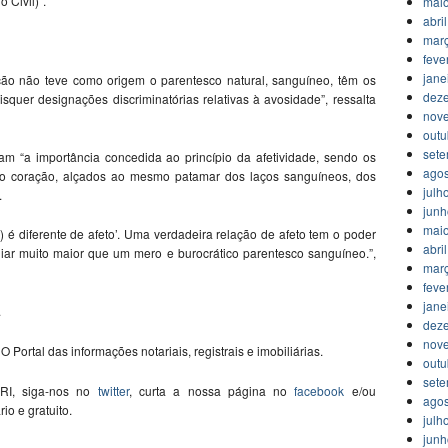
o Civil)”.
mai
abri
mar
feve
jane
ação não teve como origem o parentesco natural, sanguíneo, têm os
dez
isquer designações discriminatórias relativas à avosidade”, ressalta
nov
outu
set
m “a importância concedida ao princípio da afetividade, sendo os
agos
 do coração, alçados ao mesmo patamar dos laços sanguíneos, dos
julh
.
jun
mai
al) é diferente de afeto’. Uma verdadeira relação de afeto tem o poder
abri
iar muito maior que um mero e burocrático parentesco sanguíneo.”,
mar
feve
jane
.
dez
nov
O Portal das informações notariais, registrais e imobiliárias.
outu
set
 RI, siga-nos no
twitter
, curta a nossa página no
facebook
e/ou
agos
ário e gratuito.
julh
jun