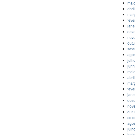
mai
abri
mar
feve
jane
dez
nov
outu
set
agos
julh
jun
mai
abri
mar
feve
jane
dez
nov
outu
set
agos
julh
jun