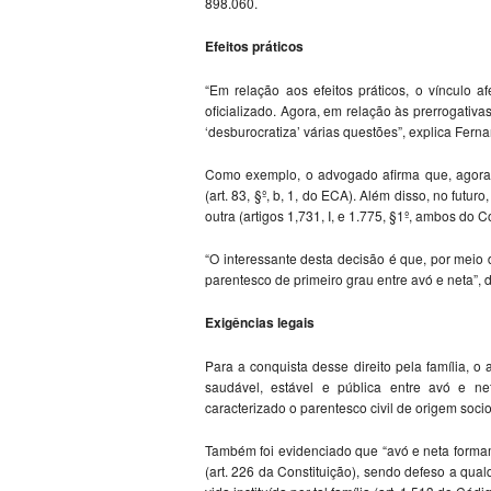
898.060.
Efeitos práticos
“Em relação aos efeitos práticos, o vínculo af
oficializado. Agora, em relação às prerrogativas
‘desburocratiza’ várias questões”, explica Fern
Como exemplo, o advogado afirma que, agora,
(art. 83, §º, b, 1, do ECA). Além disso, no futu
outra (artigos 1,731, I, e 1.775, §1º, ambos do Có
“O interessante desta decisão é que, por meio 
parentesco de primeiro grau entre avó e neta”,
Exigências legais
Para a conquista desse direito pela família, 
saudável, estável e pública entre avó e net
caracterizado o parentesco civil de origem socioa
Também foi evidenciado que “avó e neta forma
(art. 226 da Constituição), sendo defeso a qual