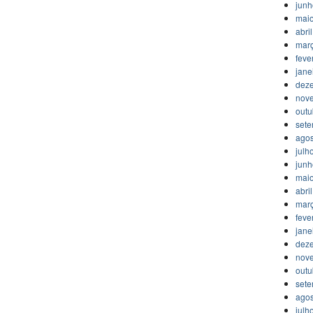
jun
mai
abri
mar
feve
jane
dez
nov
outu
set
agos
julh
jun
mai
abri
mar
feve
jane
dez
nov
outu
set
agos
julh