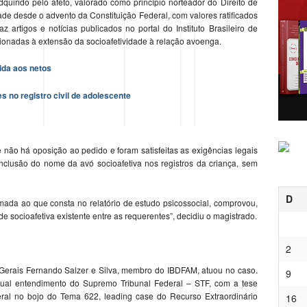
quirido pelo afeto, valorado como princípio norteador do Direito de
de desde o advento da Constituição Federal, com valores ratificados
 artigos e notícias publicados no portal do Instituto Brasileiro de
acionadas à extensão da socioafetividade à relação avoenga.
ida aos netos
s no registro civil de adolescente
e não há oposição ao pedido e foram satisfeitas as exigências legais
nclusão do nome da avó socioafetiva nos registros da criança, sem
D
mada ao que consta no relatório de estudo psicossocial, comprovou,
e socioafetiva existente entre as requerentes”, decidiu o magistrado.
2
Gerais Fernando Salzer e Silva, membro do IBDFAM, atuou no caso.
9
tual entendimento do Supremo Tribunal Federal – STF, com a tese
al no bojo do Tema 622, leading case do Recurso Extraordinário
16