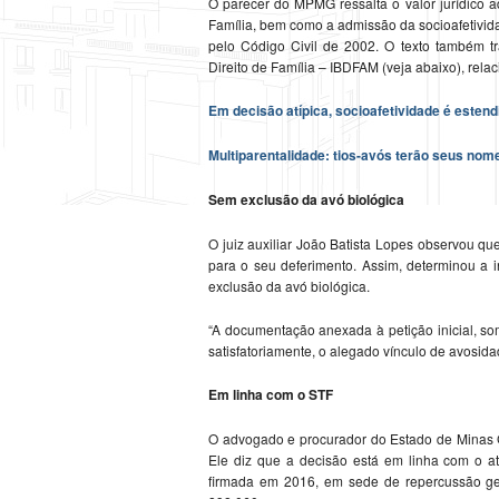
O parecer do MPMG ressalta o valor jurídico ad
Família, bem como a admissão da socioafetivida
pelo Código Civil de 2002. O texto também traz
Direito de Família – IBDFAM (veja abaixo), rel
Em decisão atípica, socioafetividade é estend
Multiparentalidade: tios-avós terão seus nome
Sem exclusão da avó biológica
O juiz auxiliar João Batista Lopes observou qu
para o seu deferimento. Assim, determinou a i
exclusão da avó biológica.
“A documentação anexada à petição inicial, so
satisfatoriamente, o alegado vínculo de avosidad
Em linha com o STF
O advogado e procurador do Estado de Minas 
Ele diz que a decisão está em linha com o a
firmada em 2016, em sede de repercussão ger