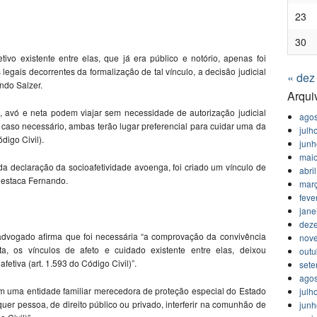
23
30
etivo existente entre elas, que já era público e notório, apenas foi
 legais decorrentes da formalização de tal vínculo, a decisão judicial
« dez
ando Salzer.
Arqui
 avó e neta podem viajar sem necessidade de autorização judicial
agos
ro, caso necessário, ambas terão lugar preferencial para cuidar uma da
julh
digo Civil).
jun
mai
da declaração da socioafetividade avoenga, foi criado um vínculo de
abri
 destaca Fernando.
mar
feve
jane
dez
o advogado afirma que foi necessária “a comprovação da convivência
nov
a, os vínculos de afeto e cuidado existente entre elas, deixou
outu
fetiva (art. 1.593 do Código Civil)”.
set
agos
m uma entidade familiar merecedora de proteção especial do Estado
julh
quer pessoa, de direito público ou privado, interferir na comunhão de
jun