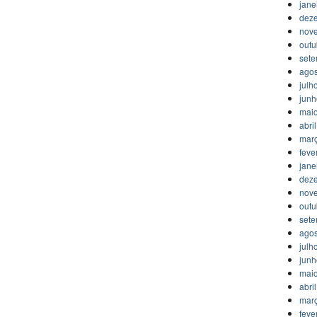
jane
dez
nov
outu
set
agos
julh
jun
mai
abri
mar
feve
jane
dez
nov
outu
set
agos
julh
jun
mai
abri
mar
feve