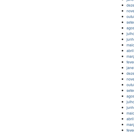
dez
nov
outu
set
agos
julh
jun
mai
abri
mar
feve
jane
dez
nov
outu
set
agos
julh
jun
mai
abri
mar
feve