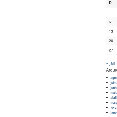
D
6
13
20
27
« jan
Arqui
agos
julh
jun
mai
abri
mar
feve
jane