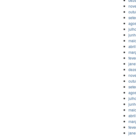
dez
nov
outu
set
agos
julh
jun
mai
abri
mar
feve
jane
dez
nov
outu
set
agos
julh
jun
mai
abri
mar
feve
jane