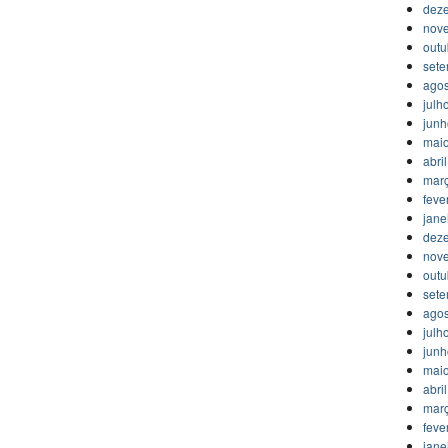
dez
nov
outu
set
agos
julh
jun
mai
abri
mar
feve
jane
dez
nov
outu
set
agos
julh
jun
mai
abri
mar
feve
jane