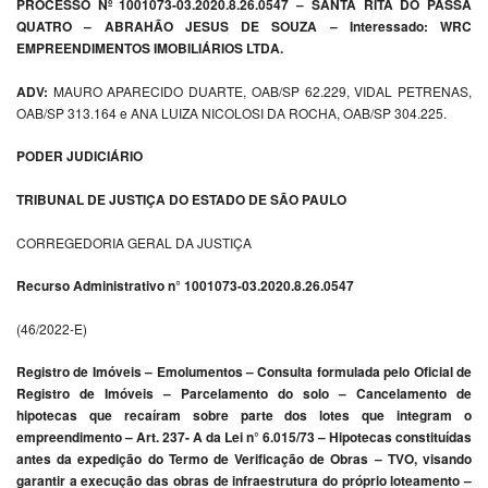
PROCESSO Nº 1001073-03.2020.8.26.0547 – SANTA RITA DO PASSA
QUATRO – ABRAHÃO JESUS DE SOUZA – Interessado: WRC
EMPREENDIMENTOS IMOBILIÁRIOS LTDA.
ADV:
MAURO APARECIDO DUARTE, OAB/SP 62.229, VIDAL PETRENAS,
OAB/SP 313.164 e ANA LUIZA NICOLOSI DA ROCHA, OAB/SP 304.225.
PODER JUDICIÁRIO
TRIBUNAL DE JUSTIÇA DO ESTADO DE SÃO PAULO
CORREGEDORIA GERAL DA JUSTIÇA
Recurso Administrativo n° 1001073-03.2020.8.26.0547
(46/2022-E)
Registro de Imóveis – Emolumentos – Consulta formulada pelo Oficial de
Registro de Imóveis – Parcelamento do solo – Cancelamento de
hipotecas que recaíram sobre parte dos lotes que integram o
empreendimento – Art. 237- A da Lei n° 6.015/73 – Hipotecas constituídas
antes da expedição do Termo de Verificação de Obras – TVO, visando
garantir a execução das obras de infraestrutura do próprio loteamento –