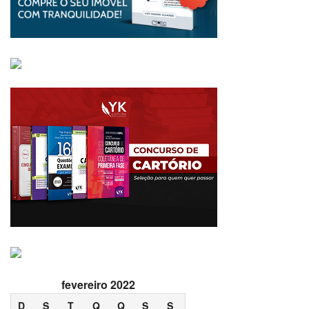
fevereiro 2022
D
S
T
Q
Q
S
S