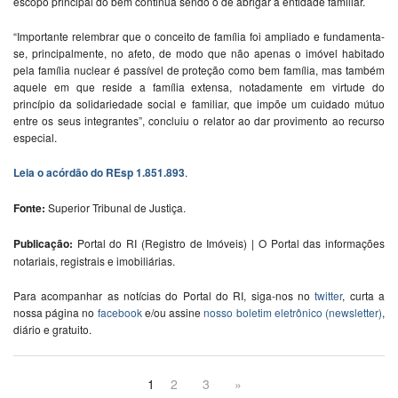
escopo principal do bem continua sendo o de abrigar a entidade familiar.
“Importante relembrar que o conceito de família foi ampliado e fundamenta-
se, principalmente, no afeto, de modo que não apenas o imóvel habitado
pela família nuclear é passível de proteção como bem família, mas também
aquele em que reside a família extensa, notadamente em virtude do
princípio da solidariedade social e familiar, que impõe um cuidado mútuo
entre os seus integrantes”, concluiu o relator ao dar provimento ao recurso
especial.
Leia o acórdão do REsp 1.851.893
.
Fonte:
Superior Tribunal de Justiça.
Publicação:
Portal do RI (Registro de Imóveis) | O Portal das informações
notariais, registrais e imobiliárias.
Para acompanhar as notícias do Portal do RI, siga-nos no
twitter
, curta a
nossa página no
facebook
e/ou assine
nosso boletim eletrônico (newsletter)
,
diário e gratuito.
1
2
3
»