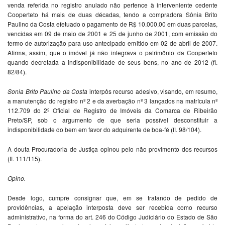
venda referida no registro anulado não pertence à interveniente cedente
Cooperteto há mais de duas décadas, tendo a compradora Sônia Brito
Paulino da Costa efetuado o pagamento de R$ 10.000,00 em duas parcelas,
vencidas em 09 de maio de 2001 e 25 de junho de 2001, com emissão do
termo de autorização para uso antecipado emitido em 02 de abril de 2007.
Afirma, assim, que o imóvel já não integrava o patrimônio da Cooperteto
quando decretada a indisponibilidade de seus bens, no ano de 2012 (fl.
82/84).
Sonia Brito Paulino da Costa
interpôs recurso adesivo, visando, em resumo,
a manutenção do registro nº 2 e da averbação nº 3 lançados na matrícula nº
112.709 do 2º Oficial de Registro de Imóveis da Comarca de Ribeirão
Preto/SP, sob o argumento de que seria possível desconstituir a
indisponibilidade do bem em favor do adquirente de boa-fé (fl. 98/104).
A douta Procuradoria de Justiça opinou pelo não provimento dos recursos
(fl. 111/115).
Opino.
Desde logo, cumpre consignar que, em se tratando de pedido de
providências, a apelação interposta deve ser recebida como recurso
administrativo, na forma do art. 246 do Código Judiciário do Estado de São