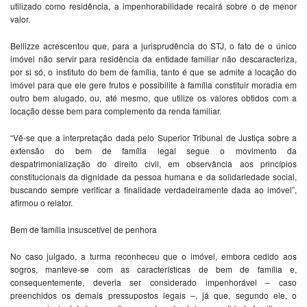
utilizado como residência, a impenhorabilidade recairá sobre o de menor
valor.
Bellizze acrescentou que, para a jurisprudência do STJ, o fato de o único
imóvel não servir para residência da entidade familiar não descaracteriza,
por si só, o instituto do bem de família, tanto é que se admite a locação do
imóvel para que ele gere frutos e possibilite à família constituir moradia em
outro bem alugado, ou, até mesmo, que utilize os valores obtidos com a
locação desse bem para complemento da renda familiar.
“Vê-se que a interpretação dada pelo Superior Tribunal de Justiça sobre a
extensão do bem de família legal segue o movimento da
despatrimonialização do direito civil, em observância aos princípios
constitucionais da dignidade da pessoa humana e da solidariedade social,
buscando sempre verificar a finalidade verdadeiramente dada ao imóvel”,
afirmou o relator.
Bem de família insuscetível de penhora
No caso julgado, a turma reconheceu que o imóvel, embora cedido aos
sogros, manteve-se com as características de bem de família e,
consequentemente, deveria ser considerado impenhorável – caso
preenchidos os demais pressupostos legais –, já que, segundo ele, o