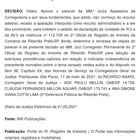
DECISÃO:
Vistos. Aprovo o parecer da MM.ª Juíza Assessora da
Corregedoria e por seus fundamentos, que adoto, não conheço do recurso
adesivo, recebo a apelação interposta como recurso administrativo e a ele
dou provimento, para indeferir o pedido de declaração de nulidade do R.2 e
da AV.3 da matrícula nº 112.709 do 2º Oficial de Registro de Imóveis da
Comarca de Ribeirão Preto/SP. Ainda, determino a remessa de cópias do
parecer e da presente decisão ao MM. Juiz Corregedor Permanente do 2º
Oficial de Registro de Imóveis de Ribeirão Preto/SP, para adoção de
eventuais providências cabíveis em relação à noticiada inobservância de
precedente normativo sobre o tema versado nestes autos e do disposto no
item 38, Capítulo XX, das Normas de Serviço da Corregedoria Geral da
Justiça. Publiquese. São Paulo, 17 de maio de 2021. (a) RICARDO ANAFE,
Corregedor Geral da Justiça – ADV: PAULO MELLIN, OAB/SP 14.758,
CLÁUDIA FERNANDES MILLON AGUIAR, OAB/SP 175.741 e ANA SIMONE
VIANA COTTA LIMA (5ª Defensora Pública de Ribeirão Preto).
Diário da Justiça Eletrônico de 21.05.2021
Fonte:
INR Publicações.
Publicação:
Portal do RI (Registro de Imóveis) | O Portal das informações
notariais, registrais e imobiliárias.