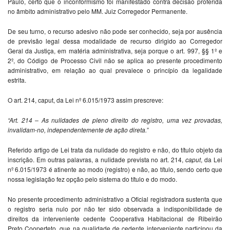
Paulo, certo que o inconformismo foi manifestado contra decisão proferida
no âmbito administrativo pelo MM. Juiz Corregedor Permanente.
De seu turno, o recurso adesivo não pode ser conhecido, seja por ausência
de previsão legal dessa modalidade de recurso dirigido ao Corregedor
Geral da Justiça, em matéria administrativa, seja porque o art. 997, §§ 1º e
2º, do Código de Processo Civil não se aplica ao presente procedimento
administrativo, em relação ao qual prevalece o princípio da legalidade
estrita.
O art. 214, caput, da Lei nº 6.015/1973 assim prescreve:
“Art. 214 – As nulidades de pleno direito do registro, uma vez provadas,
invalidam-no, independentemente de ação direta.”
Referido artigo de Lei trata da nulidade do registro e não, do título objeto da
inscrição. Em outras palavras, a nulidade prevista no art. 214,
caput
, da Lei
nº 6.015/1973 é atinente ao modo (registro) e não, ao título, sendo certo que
nossa legislação fez opção pelo sistema do título e do modo.
No presente procedimento administrativo a Oficial registradora sustenta que
o registro seria nulo por não ter sido observada a indisponibilidade de
direitos da interveniente cedente Cooperativa Habitacional de Ribeirão
Preto Cooperteto, que na qualidade de cedente interveniente participou da