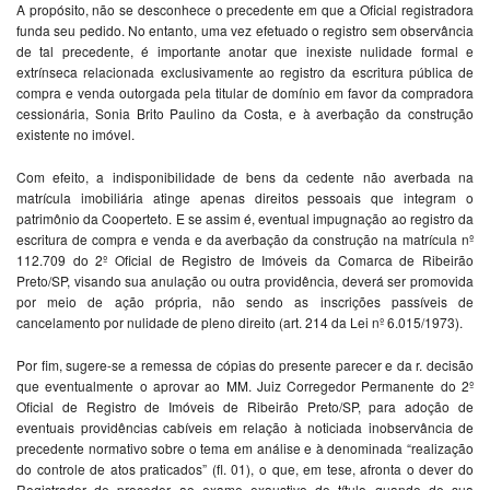
A propósito, não se desconhece o precedente em que a Oficial registradora
funda seu pedido. No entanto, uma vez efetuado o registro sem observância
de tal precedente, é importante anotar que inexiste nulidade formal e
extrínseca relacionada exclusivamente ao registro da escritura pública de
compra e venda outorgada pela titular de domínio em favor da compradora
cessionária, Sonia Brito Paulino da Costa, e à averbação da construção
existente no imóvel.
Com efeito, a indisponibilidade de bens da cedente não averbada na
matrícula imobiliária atinge apenas direitos pessoais que integram o
patrimônio da Cooperteto. E se assim é, eventual impugnação ao registro da
escritura de compra e venda e da averbação da construção na matrícula nº
112.709 do 2º Oficial de Registro de Imóveis da Comarca de Ribeirão
Preto/SP, visando sua anulação ou outra providência, deverá ser promovida
por meio de ação própria, não sendo as inscrições passíveis de
cancelamento por nulidade de pleno direito (art. 214 da Lei nº 6.015/1973).
Por fim, sugere-se a remessa de cópias do presente parecer e da r. decisão
que eventualmente o aprovar ao MM. Juiz Corregedor Permanente do 2º
Oficial de Registro de Imóveis de Ribeirão Preto/SP, para adoção de
eventuais providências cabíveis em relação à noticiada inobservância de
precedente normativo sobre o tema em análise e à denominada “realização
do controle de atos praticados” (fl. 01), o que, em tese, afronta o dever do
Registrador de proceder ao exame exaustivo do título quando de sua