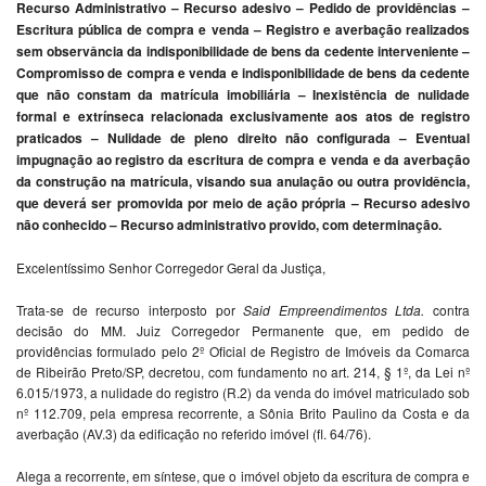
Recurso Administrativo – Recurso adesivo – Pedido de providências –
Escritura pública de compra e venda – Registro e averbação realizados
sem observância da indisponibilidade de bens da cedente interveniente –
Compromisso de compra e venda e indisponibilidade de bens da cedente
que não constam da matrícula imobiliária – Inexistência de nulidade
formal e extrínseca relacionada exclusivamente aos atos de registro
praticados – Nulidade de pleno direito não configurada – Eventual
impugnação ao registro da escritura de compra e venda e da averbação
da construção na matrícula, visando sua anulação ou outra providência,
que deverá ser promovida por meio de ação própria – Recurso adesivo
não conhecido – Recurso administrativo provido, com determinação.
Excelentíssimo Senhor Corregedor Geral da Justiça,
Trata-se de recurso interposto por
Said Empreendimentos Ltda.
contra
decisão do MM. Juiz Corregedor Permanente que, em pedido de
providências formulado pelo 2º Oficial de Registro de Imóveis da Comarca
de Ribeirão Preto/SP, decretou, com fundamento no art. 214, § 1º, da Lei nº
6.015/1973, a nulidade do registro (R.2) da venda do imóvel matriculado sob
nº 112.709, pela empresa recorrente, a Sônia Brito Paulino da Costa e da
averbação (AV.3) da edificação no referido imóvel (fl. 64/76).
Alega a recorrente, em síntese, que o imóvel objeto da escritura de compra e