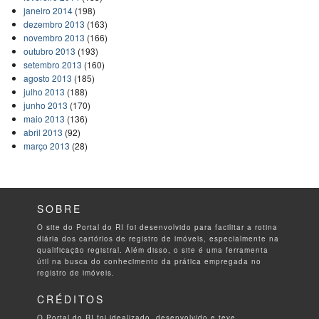
janeiro 2014
(198)
dezembro 2013
(163)
novembro 2013
(166)
outubro 2013
(193)
setembro 2013
(160)
agosto 2013
(185)
julho 2013
(188)
junho 2013
(170)
maio 2013
(136)
abril 2013
(92)
março 2013
(28)
SOBRE
O site do Portal do RI foi desenvolvido para facilitar a rotina
diária dos cartórios de registro de imóveis, especialmente na
qualificação registral. Além disso, o site é uma ferramenta
útil na busca do conhecimento da prática empregada no
registro de imóveis.
CRÉDITOS
O Portal do RI foi idealizado, desenvolvido e teve