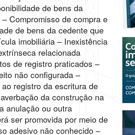
ponibilidade de bens da
te – Compromisso de compra e
idade de bens da cedente que
ula imobiliária – Inexistência
extrínseca relacionada
os de registro praticados –
eito não configurada –
ao registro da escritura de
 averbação da construção na
ua anulação ou outra
erá ser promovida por meio de
so adesivo não conhecido –