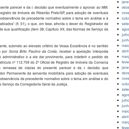
jane
esente parecer e da r. decisão que eventualmente o aprovar ao MM.
dez
egistro de Imóveis de Ribeirão Preto/SP, para adoção de eventuais
nov
inobservância de precedente normativo sobre o tema em análise e à
outu
ticados” (fl. 01), o que, em tese, afronta o dever do Registrador de
set
de sua qualificação (item 38, Capítulo XX, das Normas de Serviço da
agos
julh
jun
mai
ente, submeto ao elevado critério de Vossa Excelência é no sentido
abri
to por
Sonia Brito Paulino da Costa
, receber a apelação interposta
mar
administrativo e a ele dar provimento, para indeferir o pedido de
feve
trícula nº 112.709 do 2º Oficial de Registro de Imóveis da Comarca
jane
 a remessa de cópias do presente parecer e da r. decisão que
dez
dor Permanente da serventia imobiliária para adoção de eventuais
nov
inobservância de precedente normativo sobre o tema em análise e do
outu
e Serviço da Corregedoria Geral da Justiça.
set
agos
julh
jun
mai
abri
mar
feve