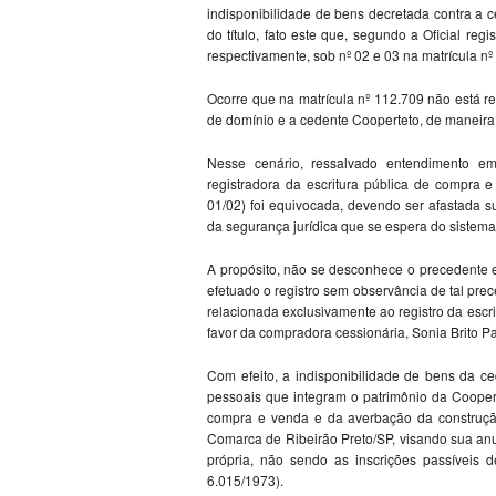
indisponibilidade de bens decretada contra a 
do título, fato este que, segundo a Oficial reg
respectivamente, sob nº 02 e 03 na matrícula nº
Ocorre que na matrícula nº 112.709 não está r
de domínio e a cedente Cooperteto, de maneira
Nesse cenário, ressalvado entendimento em 
registradora da escritura pública de compra e
01/02) foi equivocada, devendo ser afastada s
da segurança jurídica que se espera do sistema r
A propósito, não se desconhece o precedente e
efetuado o registro sem observância de tal prec
relacionada exclusivamente ao registro da escr
favor da compradora cessionária, Sonia Brito P
Com efeito, a indisponibilidade de bens da ce
pessoais que integram o patrimônio da Coopert
compra e venda e da averbação da construção
Comarca de Ribeirão Preto/SP, visando sua anu
própria, não sendo as inscrições passíveis d
6.015/1973).