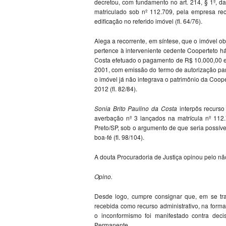
decretou, com fundamento no art. 214, § 1º, da
matriculado sob nº 112.709, pela empresa rec
edificação no referido imóvel (fl. 64/76).
Alega a recorrente, em síntese, que o imóvel ob
pertence à interveniente cedente Cooperteto h
Costa efetuado o pagamento de R$ 10.000,00 e
2001, com emissão do termo de autorização par
o imóvel já não integrava o patrimônio da Coop
2012 (fl. 82/84).
Sonia Brito Paulino da Costa
interpôs recurso
averbação nº 3 lançados na matrícula nº 112
Preto/SP, sob o argumento de que seria possíve
boa-fé (fl. 98/104).
A douta Procuradoria de Justiça opinou pelo não
Opino.
Desde logo, cumpre consignar que, em se tra
recebida como recurso administrativo, na forma
o inconformismo foi manifestado contra deci
Permanente.