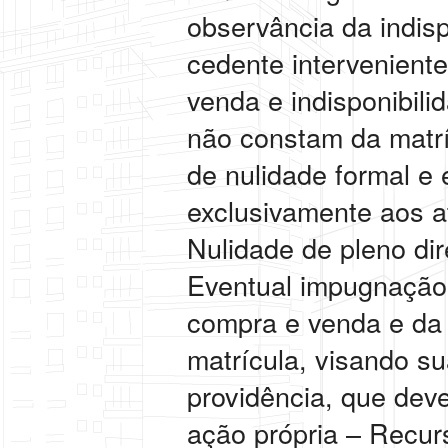
observância da indis
cedente intervenien
venda e indisponibil
não constam da matríc
de nulidade formal e 
exclusivamente aos at
Nulidade de pleno dir
Eventual impugnação 
compra e venda e da
matrícula, visando s
providência, que dev
ação própria – Recur