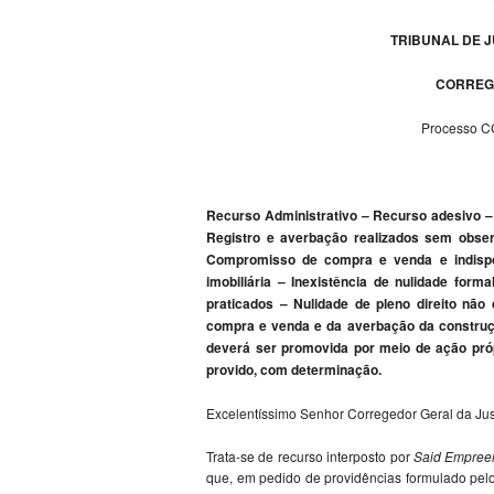
TRIBUNAL DE J
CORREG
Processo C
Recurso Administrativo – Recurso adesivo – 
Registro e averbação realizados sem observ
Compromisso de compra e venda e indispo
imobiliária – Inexistência de nulidade form
praticados – Nulidade de pleno direito não
compra e venda e da averbação da construçã
deverá ser promovida por meio de ação pró
provido, com determinação.
Excelentíssimo Senhor Corregedor Geral da Jus
Trata-se de recurso interposto por
Said Empree
que, em pedido de providências formulado pelo