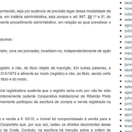
dez
nov
conhecido, seja por ausência de previsão legal dessa modalidade de
outu
a, em matéria administrativa, seja porque o art. 997, §§ 1º e 2º, do
set
sente procedimento administrativo, em relação ao qual prevalece o
agos
julh
jun
escreve:
mai
abri
registro, uma vez provadas, invalidam-no, independentemente de ação
mar
feve
jane
egistro e não, do título objeto da inscrição. Em outras palavras, a
dez
6.015/1973 é atinente ao modo (registro) e não, ao título, sendo certo
nov
título e do modo.
outu
set
ial registradora sustenta que o registro seria nulo por não ter sido
agos
 interveniente cedente Cooperativa Habitacional de Ribeirão Preto
julh
rveniente participou da escritura de compra e venda registrada na
jun
mai
abri
a e venda a fl. 03/10, o imóvel foi compromissado à venda para a
mar
 Cooperteto que, por sua vez, cedeu os direitos decorrentes desse
feve
no da Costa. Contudo, na escritura há menção sobre a ordem de
jane