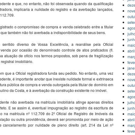
cedente e que, no entanto, não foi observada quando da qualificação
dez
istradora, implicaria a nulidade do registro e da averbação lançados,
nov
 112.709.
outu
set
egistrado o compromisso de compra e venda celebrado entre a titular
agos
 que também não foi averbada a indisponibilidade de seus bens.
julh
jun
sentido diverso de Vossa Excelência, a reanálise pela Oficial
mai
 venda por ocasião do denominado controle de atos praticados (fl.
abri
ua atuação de ofício nos termos propostos, sob pena de fragilização
mar
egistral imobiliário.
feve
jane
m que a Oficial registradora funda seu pedido. No entanto, uma vez
dez
edente, é importante anotar que inexiste nulidade formal e extrínseca
nov
itura pública de compra e venda outorgada pela titular de domínio em
outu
aulino da Costa, e à averbação da construção existente no imóvel.
set
agos
dente não averbada na matrícula imobiliária atinge apenas direitos
julh
eto. E se assim é, eventual impugnação ao registro da escritura de
jun
 na matrícula nº 112.709 do 2º Oficial de Registro de Imóveis da
mai
lação ou outra providência, deverá ser promovida por meio de ação
abri
e cancelamento por nulidade de pleno direito (art. 214 da Lei nº
mar
feve