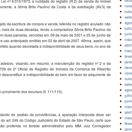
dez
 Lei nº 6.015/1973, a nulidade do registro (R.2) da venda do imóvel
nov
orrente, a Sônia Brito Paulino da Costa e da averbação (AV.3) da
outu
set
agos
jeto da escritura de compra e venda referida no registro anulado não
julh
á mais de duas décadas, tendo a compradora Sônia Brito Paulino da
jun
m duas parcelas, vencidas em 09 de maio de 2001 e 25 de junho de
mai
a uso antecipado emitido em 02 de abril de 2007. Afirma, assim, que
abri
erteto quando decretada a indisponibilidade de seus bens, no ano de
mar
feve
jane
 adesivo, visando, em resumo, a manutenção do registro nº 2 e da
dez
.709 do 2º Oficial de Registro de Imóveis da Comarca de Ribeirão
nov
l desconstituir a indisponibilidade do bem em favor do adquirente de
outu
set
agos
 provimento dos recursos (fl. 111/115).
julh
jun
mai
abri
tando de pedido de providências, a apelação interposta deve ser
mar
 do art. 246 do Código Judiciário do Estado de São Paulo, certo que
feve
são proferida no âmbito administrativo pelo MM. Juiz Corregedor
jane