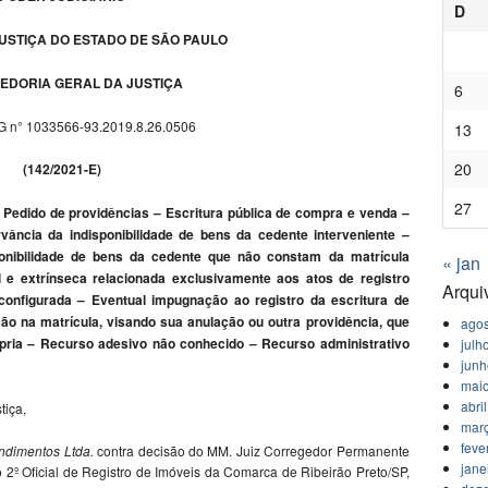
D
USTIÇA DO ESTADO DE SÃO PAULO
EDORIA GERAL DA JUSTIÇA
6
G n° 1033566-93.2019.8.26.0506
13
20
(142/2021-E)
27
Pedido de providências – Escritura pública de compra e venda –
ância da indisponibilidade de bens da cedente interveniente –
nibilidade de bens da cedente que não constam da matrícula
« jan
al e extrínseca relacionada exclusivamente aos atos de registro
Arqui
 configurada – Eventual impugnação ao registro da escritura de
o na matrícula, visando sua anulação ou outra providência, que
agos
pria – Recurso adesivo não conhecido – Recurso administrativo
julh
jun
mai
abri
tiça,
mar
feve
ndimentos Ltda.
contra decisão do MM. Juiz Corregedor Permanente
jane
 2º Oficial de Registro de Imóveis da Comarca de Ribeirão Preto/SP,