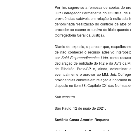
Por fim, sugere-se a remessa de cópias do pr
Juiz Corregedor Permanente do 2º Oficial de R
providências cabíveis em relação à noticiada 
denominada “realização do controle de atos pra
proceder ao exame exaustivo do título quando 
Corregedoria Geral da Justiça).
Diante do exposto, o parecer que, respeitosam
de não conhecer o recurso adesivo interpos
por
Said Empreendimentos Ltda.
como recurso 
declaração de nulidade do R.2 e da AV.3 da Ma
de Ribeirão Preto/SP e, ainda, determinar
eventualmente o aprovar ao MM. Juiz Correge
providências cabíveis em relação à noticiada 
disposto no item 38, Capítulo XX, das Normas d
Sub censura.
São Paulo, 12 de maio de 2021.
Stefânia Costa Amorim Requena