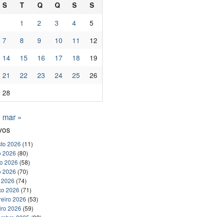
S
T
Q
Q
S
S
1
2
3
4
5
7
8
9
10
11
12
14
15
16
17
18
19
21
22
23
24
25
26
28
mar »
vos
to 2026
(11)
o 2026
(80)
ho 2026
(58)
o 2026
(70)
l 2026
(74)
ço 2026
(71)
reiro 2026
(53)
iro 2026
(59)