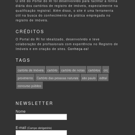
O site do Portal do RI foi desenvolvido para facilitar a rotina
diária dos cartórios de registro de imóveis, especialmente na
qualificação registral. Além disso, o site é uma ferramenta
útil na busca do conhecimento da prática empregada no
registro de imóveis.
CRÉDITOS
O Portal do RI foi idealizado, desenvolvido e teve
colaboração de profissionais com experiência no Registro de
Imóveis e em criação de sites.
Conheça-os!
TAGS
cartório de imóveis
cartório
cartório de notas
cartórios
cnj
provimento
Cartório das pessoas naturais
são paulo
edital
concurso público
NEWSLETTER
Nome
E-mail
(Campo obrigatório)