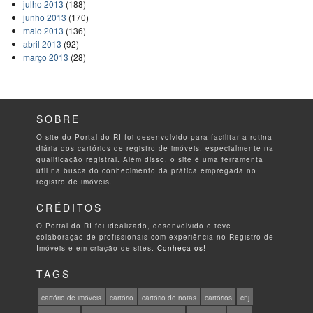
julho 2013
(188)
junho 2013
(170)
maio 2013
(136)
abril 2013
(92)
março 2013
(28)
SOBRE
O site do Portal do RI foi desenvolvido para facilitar a rotina
diária dos cartórios de registro de imóveis, especialmente na
qualificação registral. Além disso, o site é uma ferramenta
útil na busca do conhecimento da prática empregada no
registro de imóveis.
CRÉDITOS
O Portal do RI foi idealizado, desenvolvido e teve
colaboração de profissionais com experiência no Registro de
Imóveis e em criação de sites.
Conheça-os!
TAGS
cartório de imóveis
cartório
cartório de notas
cartórios
cnj