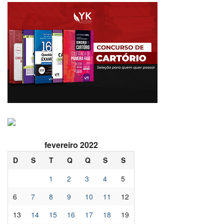
fevereiro 2022
D
S
T
Q
Q
S
S
1
2
3
4
5
6
7
8
9
10
11
12
13
14
15
16
17
18
19