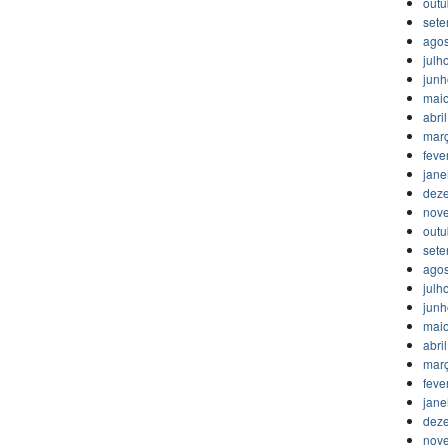
outu
set
agos
julh
jun
mai
abri
mar
feve
jane
dez
nov
outu
set
agos
julh
jun
mai
abri
mar
feve
jane
dez
nov