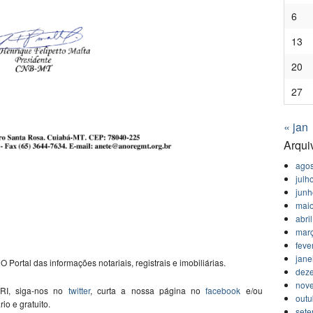
6
13
20
27
« jan
Arqui
agos
julh
jun
mai
abri
mar
feve
jane
O Portal das informações notariais, registrais e imobiliárias.
dez
nov
 RI, siga-nos no
twitter
, curta a nossa página no
facebook
e/ou
outu
ário e gratuito.
set