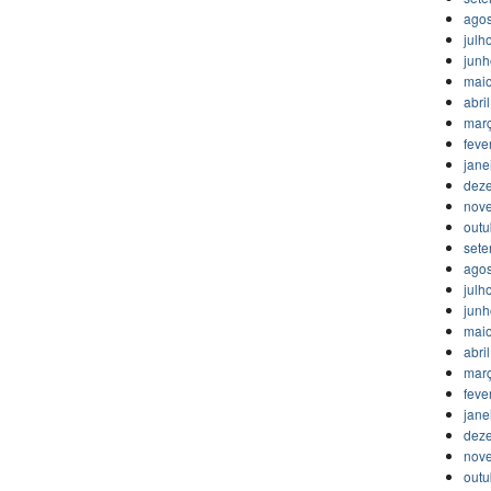
agos
julh
jun
mai
abri
mar
feve
jane
dez
nov
outu
set
agos
julh
jun
mai
abri
mar
feve
jane
dez
nov
outu