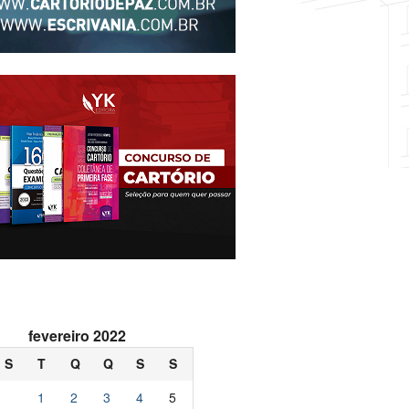
fevereiro 2022
S
T
Q
Q
S
S
1
2
3
4
5