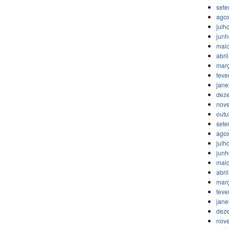
set
agos
julh
jun
mai
abri
mar
feve
jane
dez
nov
outu
set
agos
julh
jun
mai
abri
mar
feve
jane
dez
nov