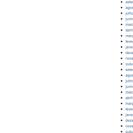
set
agos
julh
jun
mai
abri
mar
feve
jane
dez
nov
outu
set
agos
julh
jun
mai
abri
mar
feve
jane
dez
nov
outu