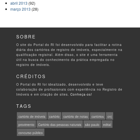
abril 2013
(92)
março 2013
(28)
SOBRE
O site do Portal do RI foi desenvolvido para facilitar a rotina
diária dos cartórios de registro de imóveis, especialmente na
qualificação registral. Além disso, o site é uma ferramenta
útil na busca do conhecimento da prática empregada no
registro de imóveis.
CRÉDITOS
O Portal do RI foi idealizado, desenvolvido e teve
colaboração de profissionais com experiência no Registro de
Imóveis e em criação de sites.
Conheça-os!
TAGS
cartório de imóveis
cartório
cartório de notas
cartórios
cnj
provimento
Cartório das pessoas naturais
são paulo
edital
concurso público