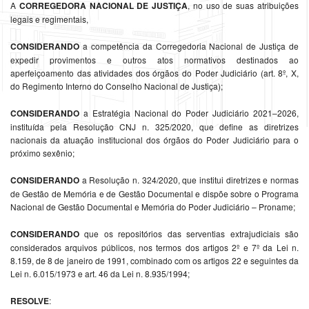
A
CORREGEDORA NACIONAL DE JUSTIÇA
, no uso de suas atribuições
legais e regimentais,
CONSIDERANDO
a competência da Corregedoria Nacional de Justiça de
expedir provimentos e outros atos normativos destinados ao
aperfeiçoamento das atividades dos órgãos do Poder Judiciário (art. 8º, X,
do Regimento Interno do Conselho Nacional de Justiça);
CONSIDERANDO
a Estratégia Nacional do Poder Judiciário 2021–2026,
instituída pela Resolução CNJ n. 325/2020, que define as diretrizes
nacionais da atuação institucional dos órgãos do Poder Judiciário para o
próximo sexênio;
CONSIDERANDO
a Resolução n. 324/2020, que institui diretrizes e normas
de Gestão de Memória e de Gestão Documental e dispõe sobre o Programa
Nacional de Gestão Documental e Memória do Poder Judiciário – Proname;
CONSIDERANDO
que os repositórios das serventias extrajudiciais são
considerados arquivos públicos, nos termos dos artigos 2º e 7º da Lei n.
8.159, de 8 de janeiro de 1991, combinado com os artigos 22 e seguintes da
Lei n. 6.015/1973 e art. 46 da Lei n. 8.935/1994;
RESOLVE
: