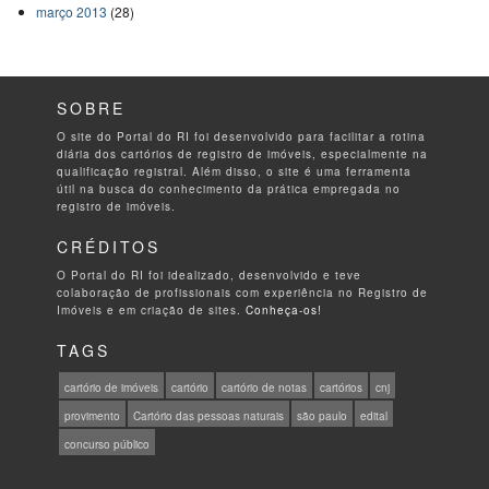
março 2013
(28)
SOBRE
O site do Portal do RI foi desenvolvido para facilitar a rotina
diária dos cartórios de registro de imóveis, especialmente na
qualificação registral. Além disso, o site é uma ferramenta
útil na busca do conhecimento da prática empregada no
registro de imóveis.
CRÉDITOS
O Portal do RI foi idealizado, desenvolvido e teve
colaboração de profissionais com experiência no Registro de
Imóveis e em criação de sites.
Conheça-os!
TAGS
cartório de imóveis
cartório
cartório de notas
cartórios
cnj
provimento
Cartório das pessoas naturais
são paulo
edital
concurso público