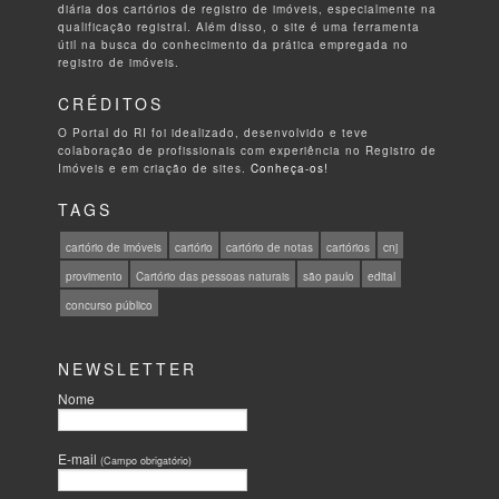
diária dos cartórios de registro de imóveis, especialmente na
qualificação registral. Além disso, o site é uma ferramenta
útil na busca do conhecimento da prática empregada no
registro de imóveis.
CRÉDITOS
O Portal do RI foi idealizado, desenvolvido e teve
colaboração de profissionais com experiência no Registro de
Imóveis e em criação de sites.
Conheça-os!
TAGS
cartório de imóveis
cartório
cartório de notas
cartórios
cnj
provimento
Cartório das pessoas naturais
são paulo
edital
concurso público
NEWSLETTER
Nome
E-mail
(Campo obrigatório)