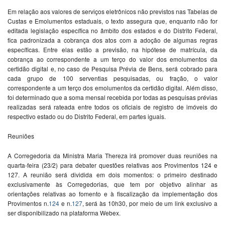
Em relação aos valores de serviços eletrônicos não previstos nas Tabelas de
Custas e Emolumentos estaduais, o texto assegura que, enquanto não for
editada legislação específica no âmbito dos estados e do Distrito Federal,
fica padronizada a cobrança dos atos com a adoção de algumas regras
específicas. Entre elas estão a previsão, na hipótese de matrícula, da
cobrança ao correspondente a um terço do valor dos emolumentos da
certidão digital e, no caso de Pesquisa Prévia de Bens, será cobrado para
cada grupo de 100 serventias pesquisadas, ou fração, o valor
correspondente a um terço dos emolumentos da certidão digital. Além disso,
foi determinado que a soma mensal recebida por todas as pesquisas prévias
realizadas será rateada entre todos os oficiais de registro de imóveis do
respectivo estado ou do Distrito Federal, em partes iguais.
Reuniões
A Corregedoria da Ministra Maria Thereza irá promover duas reuniões na
quarta-feira (23/2) para debater questões relativas aos Provimentos 124 e
127. A reunião será dividida em dois momentos: o primeiro destinado
exclusivamente às Corregedorias, que tem por objetivo alinhar as
orientações relativas ao fomento e à fiscalização da implementação dos
Provimentos n.
124
e n.
127
, será às 10h30, por meio de um link exclusivo a
ser disponibilizado na plataforma Webex.