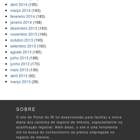
abril 2014
(195)
março 2014
(163)
fevereiro 2014
(183)
janeiro 2014
(198)
dezembro 2013
(163)
novembro 2013
(166)
outubro 2013
(193)
setembro 2013
(160)
agosto 2013
(185)
julho 2013
(188)
junho 2013
(170)
maio 2013
(136)
abril 2013
(92)
março 2013
(28)
SOBRE
O site do Portal do RI foi desenvolvido para facilitar a rotina
diária dos cartórios de registro de imóveis, especialmente na
qualificação registral. Além disso, o site é uma ferramenta
útil na busca do conhecimento da prática empregada no
registro de imóveis.