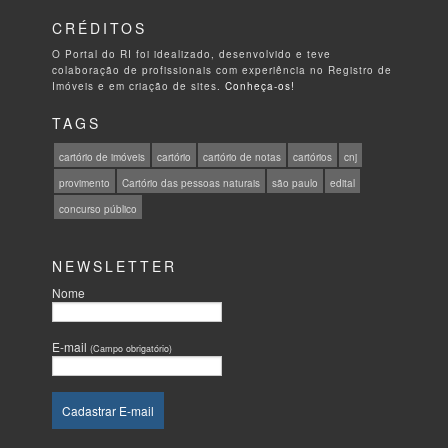
CRÉDITOS
O Portal do RI foi idealizado, desenvolvido e teve
colaboração de profissionais com experiência no Registro de
Imóveis e em criação de sites.
Conheça-os!
TAGS
cartório de imóveis
cartório
cartório de notas
cartórios
cnj
provimento
Cartório das pessoas naturais
são paulo
edital
concurso público
NEWSLETTER
Nome
E-mail
(Campo obrigatório)