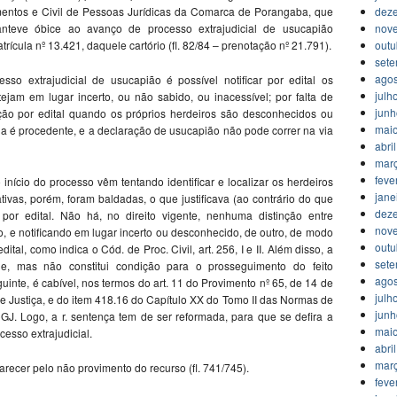
dez
umentos e Civil de Pessoas Jurídicas da Comarca de Porangaba, que
nov
anteve óbice ao avanço de processo extrajudicial de usucapião
outu
ícula nº 13.421, daquele cartório (fl. 82/84 – prenotação nº 21.791).
set
agos
sso extrajudicial de usucapião é possível notificar por edital os
julh
stejam em lugar incerto, ou não sabido, ou inacessível; por falta de
jun
icação por edital quando os próprios herdeiros são desconhecidos ou
mai
ida é procedente, e a declaração de usucapião não pode correr na via
abri
mar
feve
início do processo vêm tentando identificar e localizar os herdeiros
jane
ntativas, porém, foram baldadas, o que justificava (ao contrário do que
dez
o por edital. Não há, no direito vigente, nenhuma distinção entre
nov
o, e notificando em lugar incerto ou desconhecido, de outro, de modo
outu
ital, como indica o Cód. de Proc. Civil, art. 256, I e II. Além disso, a
set
de, mas não constitui condição para o prosseguimento do feito
agos
eguinte, é cabível, nos termos do art. 11 do Provimento nº 65, de 14 de
julh
 Justiça, e do item 418.16 do Capítulo XX do Tomo II das Normas de
jun
J. Logo, a r. sentença tem de ser reformada, para que se defira a
mai
cesso extrajudicial.
abri
mar
parecer pelo não provimento do recurso (fl. 741/745).
feve