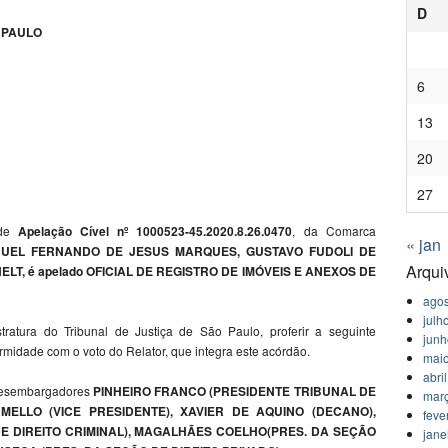
D
 PAULO
6
13
20
27
 de
Apelação Cível nº 1000523-45.2020.8.26.0470
, da Comarca
« jan
UEL FERNANDO DE JESUS MARQUES, GUSTAVO FUDOLI DE
Arqui
T, é apelado OFICIAL DE REGISTRO DE IMÓVEIS E ANEXOS DE
agos
julh
ratura do Tribunal de Justiça de São Paulo, proferir a seguinte
jun
ormidade com o voto do Relator, que integra este acórdão.
mai
abri
 Desembargadores
PINHEIRO FRANCO (PRESIDENTE TRIBUNAL DE
mar
E MELLO (VICE PRESIDENTE), XAVIER DE AQUINO (DECANO),
feve
E DIREITO CRIMINAL), MAGALHÃES COELHO(PRES. DA SEÇÃO
jane