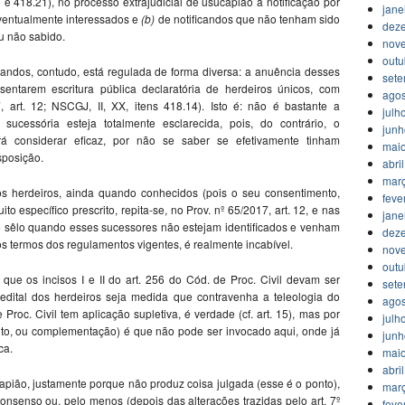
6 e 418.21), no processo extrajudicial de usucapião a notificação por
jane
eventualmente interessados e
(b)
de notificandos que não tenham sido
dez
u não sabido.
nov
outu
candos, contudo, está regulada de forma diversa: a anuência desses
set
sentarem escritura pública declaratória de herdeiros únicos, com
agos
 art. 12; NSCGJ, II, XX, itens 418.14). Isto é: não é bastante a
julh
 sucessória esteja totalmente esclarecida, pois, do contrário, o
jun
á considerar eficaz, por não se saber se efetivamente tinham
mai
sposição.
abri
mar
dos herdeiros, ainda quando conhecidos (pois o seu consentimento,
feve
o específico prescrito, repita-se, no Prov. nº 65/2017, art. 12, e nas
jane
e sêlo quando esses sucessores não estejam identificados e venham
dez
nos termos dos regulamentos vigentes, é realmente incabível.
nov
outu
ue os incisos I e II do art. 256 do Cód. de Proc. Civil devam ser
set
 edital dos herdeiros seja medida que contravenha a teleologia do
agos
Proc. Civil tem aplicação supletiva, é verdade (cf. art. 15), mas por
julh
to, ou complementação) é que não pode ser invocado aqui, onde já
jun
ca.
mai
abri
capião, justamente porque não produz coisa julgada (esse é o ponto),
mar
onsenso ou, pelo menos (depois das alterações trazidas pelo art. 7º
feve