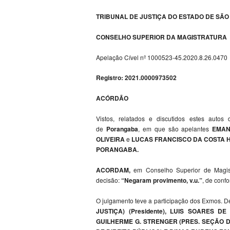
TRIBUNAL DE JUSTIÇA DO ESTADO DE SÃO
CONSELHO SUPERIOR DA MAGISTRATURA
Apelação Cível nº 1000523-45.2020.8.26.0470
Registro: 2021.0000973502
ACÓRDÃO
Vistos, relatados e discutidos estes autos
de
Porangaba
, em que são apelantes
EMAN
OLIVEIRA
e
LUCAS FRANCISCO DA COSTA HEL
PORANGABA.
ACORDAM,
em Conselho Superior de Magist
decisão:
“Negaram provimento, v.u.”
, de conf
O julgamento teve a participação dos Exmos.
JUSTIÇA) (Presidente), LUIS SOARES D
GUILHERME G. STRENGER (PRES. SEÇÃO D