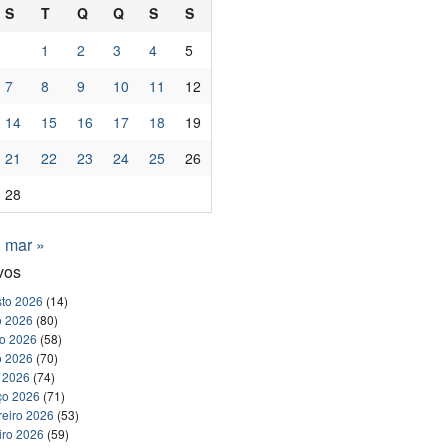
S
T
Q
Q
S
S
1
2
3
4
5
7
8
9
10
11
12
14
15
16
17
18
19
21
22
23
24
25
26
28
mar »
vos
to 2026
(14)
o 2026
(80)
ho 2026
(58)
o 2026
(70)
l 2026
(74)
ço 2026
(71)
reiro 2026
(53)
iro 2026
(59)