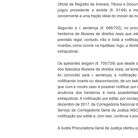
Oficial de Registro de Imóveis, Títulos e Doc
julgou procedente a dúvida (fl. 01/06) e m
concernente a uma fração ideal do imóvel da matr
Segundo a r. sentença (fl. 699/702), no proce
herdeiros de titulares de direitos reais que e
previsão legal, contudo, não é lícita a notif
incertos, como ocorre na hipótese; logo, a dúv
extrajudicial.
Os apelantes alegam (fl. 705/729) que desde o 
dos falecidos titulares de direitos reais; as te
foi concluído pela r. sentença) a notificaçã
notificando incerto ou desconhecido, de um lad
que num e noutro caso é possível notificar por ed
anuência dos herdeiros é mera possibilida
extrajudicial. A notificação por edital, por cons
dezembro de 2017, da Corregedoria Nacional de
Serviço da Corregedoria Geral da Justiça NSCG
notificação por edital e, com isso, continue o pro
A ilustre Procuradoria Geral de Justiça ofertou 