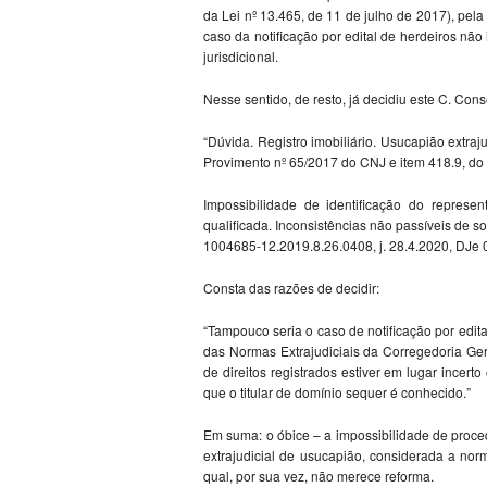
da Lei nº 13.465, de 11 de julho de 2017), pel
caso da notificação por edital de herdeiros não
jurisdicional.
Nesse sentido, de resto, já decidiu este C. Con
“Dúvida. Registro imobiliário. Usucapião extrajud
Provimento nº 65/2017 do CNJ e item 418.9, do
Impossibilidade de identificação do represe
qualificada. Inconsistências não passíveis de s
1004685-12.2019.8.26.0408, j. 28.4.2020, DJe 
Consta das razões de decidir:
“Tampouco seria o caso de notificação por edit
das Normas Extrajudiciais da Corregedoria Gera
de direitos registrados estiver em lugar incert
que o titular de domínio sequer é conhecido.”
Em suma: o óbice – a impossibilidade de proced
extrajudicial de usucapião, considerada a nor
qual, por sua vez, não merece reforma.