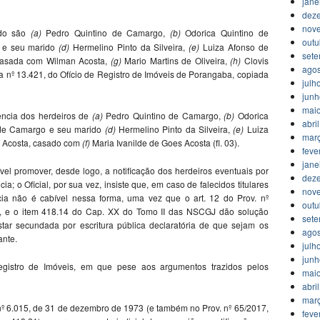
jane
dez
nov
ndo são
(a)
Pedro Quintino de Camargo,
(b)
Odorica Quintino de
outu
 e seu marido
(d)
Hermelino Pinto da Silveira,
(e)
Luiza Afonso de
set
 casada com Wilman Acosta,
(g)
Mario Martins de Oliveira,
(h)
Clovis
agos
la nº 13.421, do Ofício de Registro de Imóveis de Porangaba, copiada
julh
jun
mai
uência dos herdeiros de
(a)
Pedro Quintino de Camargo,
(b)
Odorica
abri
de Camargo e seu marido
(d)
Hermelino Pinto da Silveira,
(e)
Luiza
mar
n Acosta, casado com
(f)
Maria Ivanilde de Goes Acosta (fl. 03).
feve
jane
vel promover, desde logo, a notificação dos herdeiros eventuais por
dez
a; o Oficial, por sua vez, insiste que, em caso de falecidos titulares
nov
ncia não é cabível nessa forma, uma vez que o art. 12 do Prov. nº
outu
a, e o item 418.14 do Cap. XX do Tomo II das NSCGJ dão solução
set
star secundada por escritura pública declaratória de que sejam os
agos
ante.
julh
jun
Registro de Imóveis, em que pese aos argumentos trazidos pelos
mai
abri
mar
 nº 6.015, de 31 de dezembro de 1973 (e também no Prov. nº 65/2017,
feve