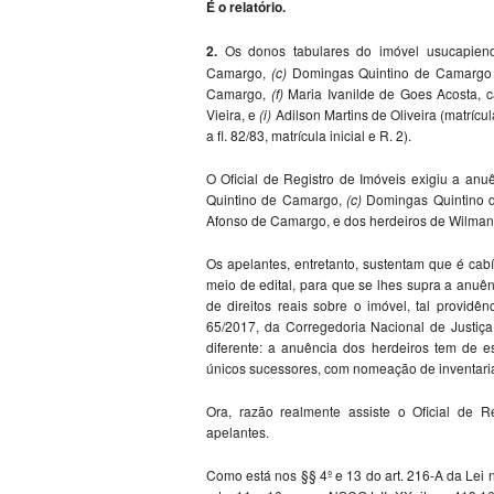
É o relatório.
2.
Os donos tabulares do imóvel usucapie
Camargo,
(c)
Domingas Quintino de Camargo
Camargo,
(f)
Maria Ivanilde de Goes Acosta,
Vieira, e
(i)
Adilson Martins de Oliveira (matrícu
a fl. 82/83, matrícula inicial e R. 2).
O Oficial de Registro de Imóveis exigiu a an
Quintino de Camargo,
(c)
Domingas Quintino 
Afonso de Camargo, e dos herdeiros de Wilma
Os apelantes, entretanto, sustentam que é cabí
meio de edital, para que se lhes supra a anuênci
de direitos reais sobre o imóvel, tal providê
65/2017, da Corregedoria Nacional de Justiç
diferente: a anuência dos herdeiros tem de e
únicos sucessores, com nomeação de inventari
Ora, razão realmente assiste o Oficial de 
apelantes.
Como está nos §§ 4º e 13 do art. 216-A da Lei