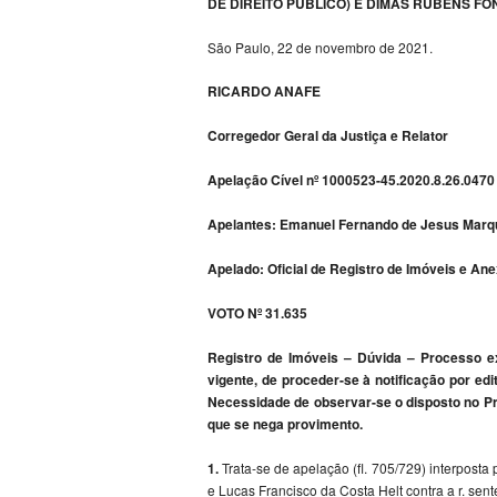
DE DIREITO PÚBLICO) E DIMAS RUBENS FO
São Paulo, 22 de novembro de 2021.
RICARDO ANAFE
Corregedor Geral da Justiça e Relator
Apelação Cível nº 1000523-45.2020.8.26.0470
Apelantes: Emanuel Fernando de Jesus Marque
Apelado: Oficial de Registro de Imóveis e A
VOTO Nº 31.635
Registro de Imóveis – Dúvida – Processo ext
vigente, de proceder-se à notificação por edi
Necessidade de observar-se o disposto no Prov
que se nega provimento.
1.
Trata-se de apelação (fl. 705/729) interpost
e Lucas Francisco da Costa Helt contra a r. sen