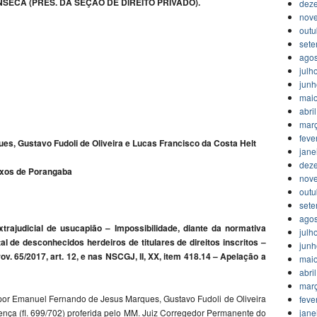
NSECA (PRES. DA SEÇÃO DE DIREITO PRIVADO).
dez
nov
outu
set
agos
julh
jun
mai
abri
mar
feve
s, Gustavo Fudoli de Oliveira e Lucas Francisco da Costa Helt
jane
dez
nexos de Porangaba
nov
outu
set
agos
rajudicial de usucapião – Impossibilidade, diante da normativa
julh
tal de desconhecidos herdeiros de titulares de direitos inscritos –
jun
. 65/2017, art. 12, e nas NSCGJ, II, XX, item 418.14 – Apelação a
mai
abri
mar
a por Emanuel Fernando de Jesus Marques, Gustavo Fudoli de Oliveira
feve
jane
tença (fl. 699/702) proferida pelo MM. Juiz Corregedor Permanente do