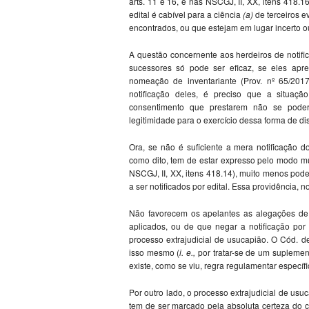
arts. 11 e 16, e nas NSCGJ, II, XX, itens 418.1
edital é cabível para a ciência
(a)
de terceiros 
encontrados, ou que estejam em lugar incerto o
A questão concernente aos herdeiros de notifi
sucessores só pode ser eficaz, se eles apre
nomeação de inventariante (Prov. nº 65/2017,
notificação deles, é preciso que a situação
consentimento que prestarem não se poder
legitimidade para o exercício dessa forma de di
Ora, se não é suficiente a mera notificação 
como dito, tem de estar expresso pelo modo muit
NSCGJ, II, XX, itens 418.14), muito menos pod
a ser notificados por edital. Essa providência, 
Não favorecem os apelantes as alegações de q
aplicados, ou de que negar a notificação por
processo extrajudicial de usucapião. O Cód. de 
isso mesmo (
i. e.,
por tratar-se de um suplemen
existe, como se viu, regra regulamentar específi
Por outro lado, o processo extrajudicial de usu
tem de ser marcado pela absoluta certeza do c