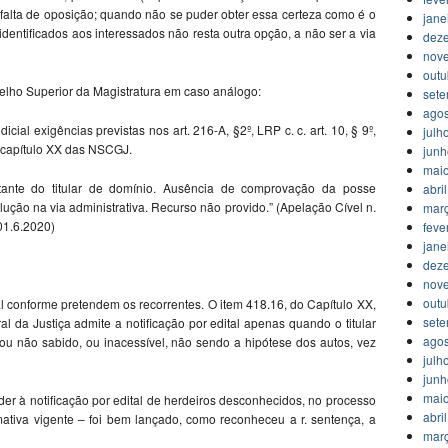
a falta de oposição; quando não se puder obter essa certeza como é o
jane
 identificados aos interessados não resta outra opção, a não ser a via
dez
nov
outu
selho Superior da Magistratura em caso análogo:
set
agos
icial exigências previstas nos art. 216-A, §2º, LRP c. c. art. 10, § 9º,
julh
 capítulo XX das NSCGJ.
jun
mai
ntante do titular de domínio. Ausência de comprovação da posse
abri
olução na via administrativa. Recurso não provido.” (Apelação Cível n.
mar
01.6.2020)
feve
jane
dez
nov
outu
al conforme pretendem os recorrentes. O item 418.16, do Capítulo XX,
set
l da Justiça admite a notificação por edital apenas quando o titular
agos
o ou não sabido, ou inacessível, não sendo a hipótese dos autos, vez
julh
jun
mai
er à notificação por edital de herdeiros desconhecidos, no processo
abri
mativa vigente – foi bem lançado, como reconheceu a r. sentença, a
mar