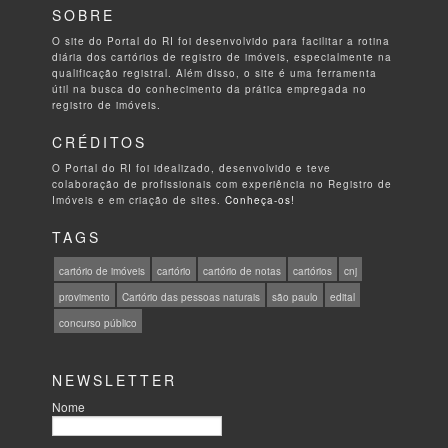
SOBRE
O site do Portal do RI foi desenvolvido para facilitar a rotina
diária dos cartórios de registro de imóveis, especialmente na
qualificação registral. Além disso, o site é uma ferramenta
útil na busca do conhecimento da prática empregada no
registro de imóveis.
CRÉDITOS
O Portal do RI foi idealizado, desenvolvido e teve
colaboração de profissionais com experiência no Registro de
Imóveis e em criação de sites.
Conheça-os!
TAGS
cartório de imóveis
cartório
cartório de notas
cartórios
cnj
provimento
Cartório das pessoas naturais
são paulo
edital
concurso público
NEWSLETTER
Nome